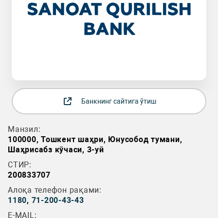
Банкнинг сайтига ўтиш
Манзил:
100000, Тошкент шаҳри, Юнусобод тумани,
Шаҳрисабз кўчаси, 3-уй
СТИР:
200833707
Алоқа телефон рақами:
1180
,
71-200-43-43
E-MAIL: