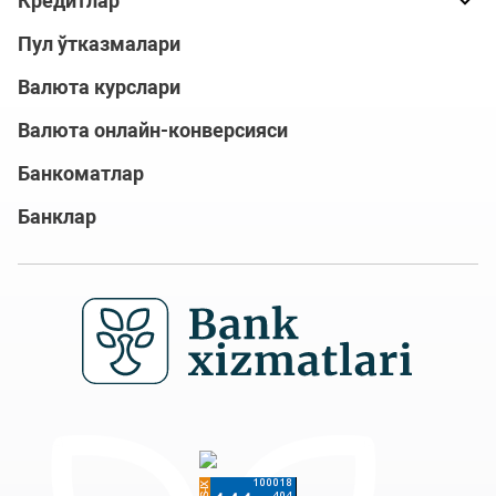
Кредитлар
Пул ўтказмалари
Валюта курслари
Валюта онлайн-конверсияси
Банкоматлар
Банклар