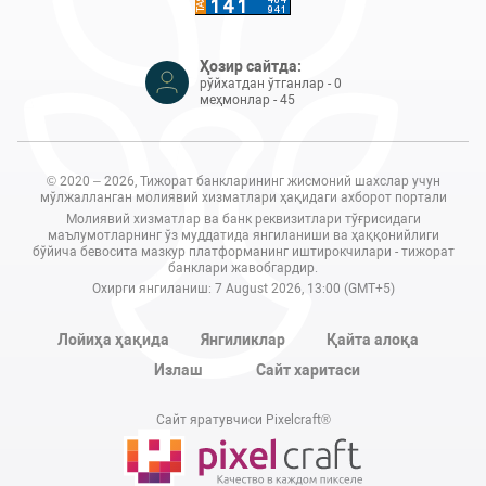
Ҳозир сайтда:
рўйхатдан ўтганлар - 0
меҳмонлар - 45
© 2020 – 2026, Тижорат банкларининг жисмоний шахслар учун
мўлжалланган молиявий хизматлари ҳақидаги ахборот портали
Молиявий хизматлар ва банк реквизитлари тўғрисидаги
маълумотларнинг ўз муддатида янгиланиши ва ҳаққонийлиги
бўйича бевосита мазкур платформанинг иштирокчилари - тижорат
банклари жавобгардир.
Охирги янгиланиш: 7 August 2026, 13:00 (GMT+5)
Лойиҳа ҳақида
Янгиликлар
Қайта алоқа
Излаш
Сайт харитаси
Сайт яратувчиси Pixelcraft®