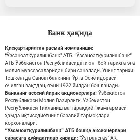
Банк ҳақида
Қисқартирилган расмий номланиши:
“Ўзсаноатқурилишбанк” АТБ. “Ўзсаноатқурилишбанк”
АТБ Ўзбекистон Республикасидаги энг бой тарихга эга
молия муассасаларидан бири саналади. Унинг тарихи
Тошкентда Саноатбанкнинг Ўрта Осиё идораси
очилган вақтдан, яъни 1922 йилдан бошланади.
Банкнинг асосий йирик акционерлари:
Ўзбекистон
Республикаси Молия Вазирлиги, Ўзбекистон
Республикаси Тикланиш ва тараққиёт жамғармаси
ҳамда иқтисодиётнинг базавий тармоқлари
корхоналари.
“Ўзсаноатқурилишбанк” АТБ бошқа аксионерлари
сирасига қуйидагилар киради:
“Ўзтрансгаз” АК,