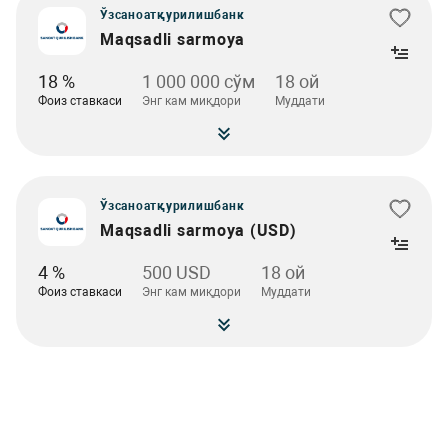
Ўзсаноатқурилишбанк
Maqsadli sarmoya
18 %
1 000 000 сўм
18 ой
Фоиз ставкаси
Энг кам миқдори
Муддати
Ўзсаноатқурилишбанк
Maqsadli sarmoya (USD)
4 %
500 USD
18 ой
Фоиз ставкаси
Энг кам миқдори
Муддати