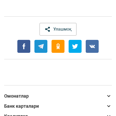
Улашмоқ
Омонатлар
Банк карталари