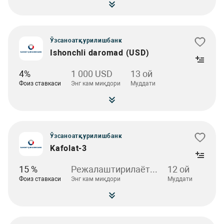
Ўзсаноатқурилишбанк
Ishonchli daromad (USD)
4%
1 000 USD
13 oй
Фоиз ставкаси
Энг кам миқдори
Муддати
Ўзсаноатқурилишбанк
Kafolat-3
15 %
Режалаштирилаёт...
12 oй
Фоиз ставкаси
Энг кам миқдори
Муддати