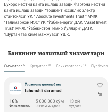
Бухоро нефтни қайта ишлаш заводи, Фарғона нефтни
қайта ишлаш заводи, “Тошкент иссиқлик электр
стантсияси” УК, “ Absolute Investments Trust ” МЧЖ,
“Талимаржон ИЭС” УК, “Ўзбекенерго” ДАК, “Asset Invest
Trust” МЧЖ, “Ўзбекистон Темир Йўллари” ДАТК,
“Шўртан газ кимё мажмуаси” УШК.
Банкнинг молиявий хизматлари
5
31
14
Омонатлар
Кредитлар
Банк карталари
Пул ўтказм
Ўзсаноатқурилишбанк
Ishonchli daromad
18%
5 000 000 сўм
13 oй
Фоиз ставкаси
Энг кам миқдори
Муддати