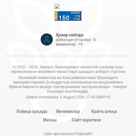
Ҳозир сайтда:
рўйхатдан ўтганлар - 0
меҳмонлар - 10
© 2020 – 2026, Тижорат банкларининг жисмоний шахслар учун
мўлжалланган молиявий хизматлари ҳақидаги ахборот портали
Молиявий хизматлар ва банк реквизитлари тўғрисидаги
маълумотларнинг ўз муддатида янгиланиши ва ҳаққонийлиги
бўйича бевосита мазкур платформанинг иштирокчилари - тижорат
банклари жавобгардир.
Охирги янгиланиш: 6 August 2026, 17:43 (GMT+5)
Лойиҳа ҳақида
Янгиликлар
Қайта алоқа
Излаш
Сайт харитаси
Сайт яратувчиси Pixelcraft®