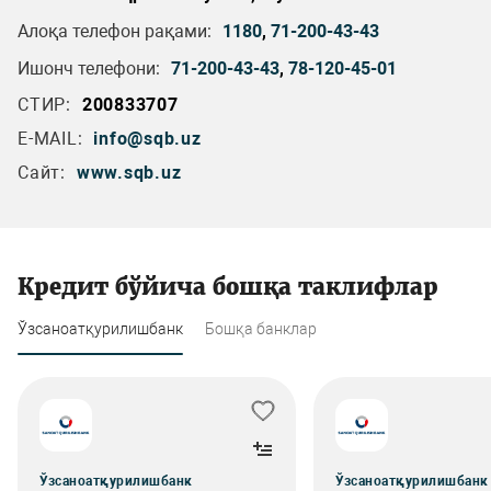
Алоқа телефон рақами:
1180
,
71-200-43-43
Ишонч телефони:
71-200-43-43
,
78-120-45-01
СТИР:
200833707
E-MAIL:
info@sqb.uz
Сайт:
www.sqb.uz
Кредит бўйича бошқа таклифлар
Ўзсаноатқурилишбанк
Бошқа банклар
Ўзсаноатқурилишбанк
Ўзсаноатқурилишбанк