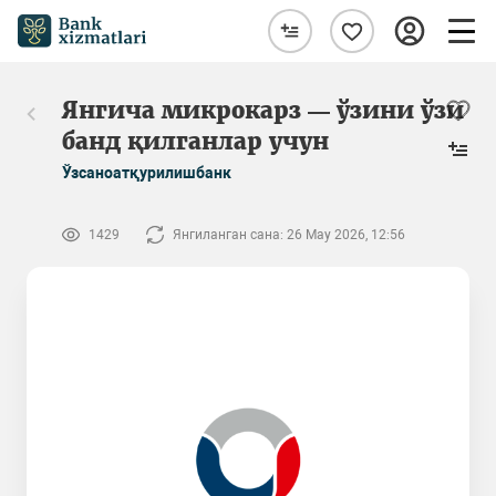
Янгича микрокарз — ўзини ўзи
банд қилганлар учун
Ўзсаноатқурилишбанк
1429
Янгиланган сана: 26 May 2026, 12:56