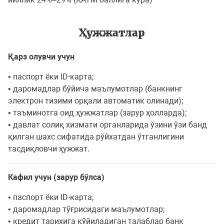
Ҳужжатлар
Қарз олувчи учун
• паспорт ёки ID-карта;
• даромадлар бўйича маълумотлар (банкнинг
электрон тизими орқали автоматик олинади);
• таъминотга оид ҳужжатлар (зарур ҳолларда);
• давлат солиқ хизмати органларида ўзини ўзи банд
қилган шахс сифатида рўйхатдан ўтганлигини
тасдиқловчи ҳужжат.
Кафил учун (зарур бўлса)
• паспорт ёки ID-карта;
• даромадлар тўғрисидаги маълумотлар;
• кредит тарихига қўйиладиган талаблар банк