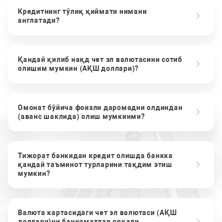
Кредитнинг тўлиқ қиймати нимани
англатади?
Қандай қилиб нақд чет эл валютасини сотиб
олишим мумкин (АҚШ доллари)?
Омонат бўйича фоизли даромадни олдиндан
(аванс шаклида) олиш мумкинми?
Тижорат банкидан кредит олишда банкка
қандай таъминот турларини тақдим этиш
мумкин?
Валюта картасидаги чет эл валютаси (АҚШ
доллари)ни банкоматлар орқали