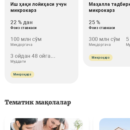
Иш ҳақи лойиҳаси учун
Маҳалла тадбир
микрокарз
микрокарз
22 % дан
25 %
Фоиз ставкаси
Фоиз ставкаси
100 млн сўм
300 млн сўм
5
Миқдоргача
Миқдоргача
М
3 ойдан 48 ойга...
Микроқарз
Муддати
Микроқарз
Тематик мақолалар