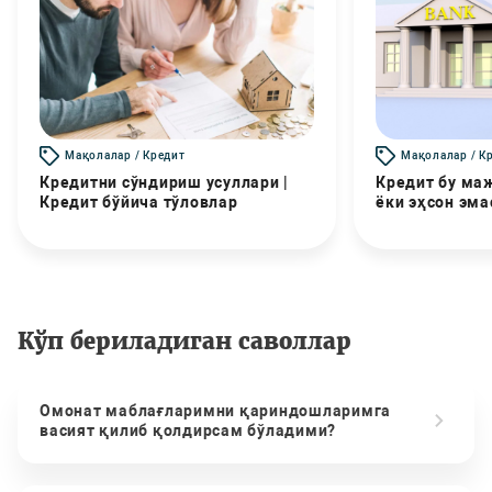
Мақолалар / Кредит
Мақолалар / К
Кредитни сўндириш усуллари |
Кредит бу маж
Кредит бўйича тўловлар
ёки эҳсон эма
Кўп бериладиган саволлар
Омонат маблағларимни қариндошларимга
васият қилиб қолдирсам бўладими?