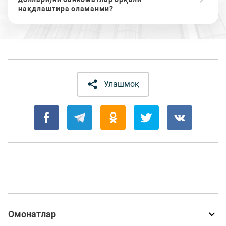
нақдлаштира оламанми?
Улашмоқ
Омонатлар