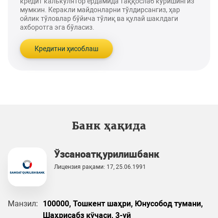
кредит калькулятор ёрдамида таққослаб кўришингиз
мумкин. Керакли майдонларни тўлдирсангиз, ҳар
ойлик тўловлар бўйича тўлиқ ва қулай шаклдаги
ахборотга эга бўласиз.
Кредитни ҳисоблаш
Банк ҳақида
Ўзсаноатқурилишбанк
Лицензия рақами: 17, 25.06.1991
Манзил:
100000, Тошкент шаҳри, Юнусобод тумани,
Шаҳрисабз кўчаси, 3-уй