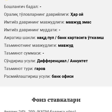
Бошланғич бадал:
-
Оралиқ тўловларнинг даврийлиги:
Ҳар ой
Имтиёз даврининг мавжудлиги:
мавжуд эмас
Имтиёз даврининг муддати:
-
Ажратиш шакли:
нақд пул / банк картасига ўтказиш
Таъминотнинг мавжудлиги:
мавжуд
Таъминот суммаси:
-
Сўндириш усули:
Дифференциал / Аннуитет
Таъминот тури:
гаров
Расмийлаштириш усули:
банк офиси
Фоиз ставкалари
йиллик 24%–29% (КАТМ баллига кўра)