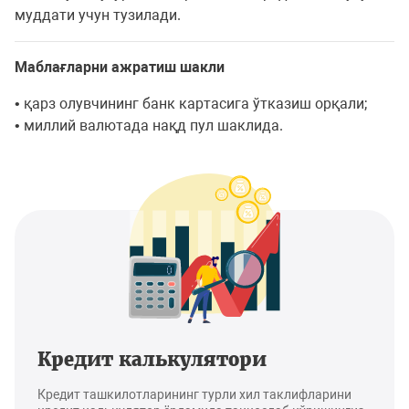
муддати учун тузилади.
Маблағларни ажратиш шакли
• қарз олувчининг банк картасига ўтказиш орқали;
• миллий валютада нақд пул шаклида.
Кредит калькулятори
Кредит ташкилотларининг турли хил таклифларини