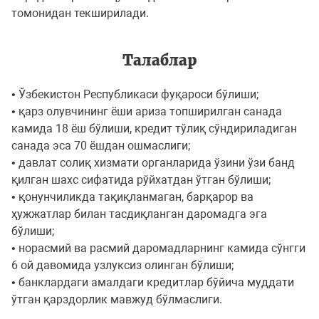
томонидан текширилади.
Талаблар
• Ўзбекистон Республикаси фуқароси бўлиши;
• қарз олувчининг ёши ариза топширилган санада
камида 18 ёш бўлиши, кредит тўлиқ сўндириладиган
санада эса 70 ёшдан ошмаслиги;
• давлат солиқ хизмати органларида ўзини ўзи банд
қилган шахс сифатида рўйхатдан ўтган бўлиши;
• қонунчиликда тақиқланмаган, барқарор ва
ҳужжатлар билан тасдиқланган даромадга эга
бўлиши;
• норасмий ва расмий даромадларнинг камида сўнгги
6 ой давомида узлуксиз олинган бўлиши;
• банклардаги амалдаги кредитлар бўйича муддати
ўтган қарздорлик мавжуд бўлмаслиги.