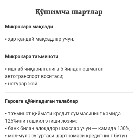
Қўшимча шартлар
Микрокарз мақсади
• ҳар қандай мақсадлар учун.
Микрокарз таъминоти
• ишлаб чиқарилганига 5 йилдан ошмаган
автотранспорт воситаси;
• нотурар жой.
Гаровга қўйиладиган талаблар
• таъминот қиймати кредит суммасининг камида
125%ини ташкил этиши лозим;
• банк билан алоқадор шахслар учун — камида 130%;
• мол-мулк суғуртаси шартномаси кредитнинг бутун