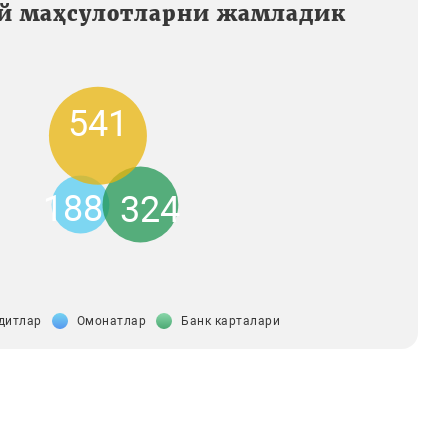
й маҳсулотларни жамладик
541
188
324
дитлар
Омонатлар
Банк карталари