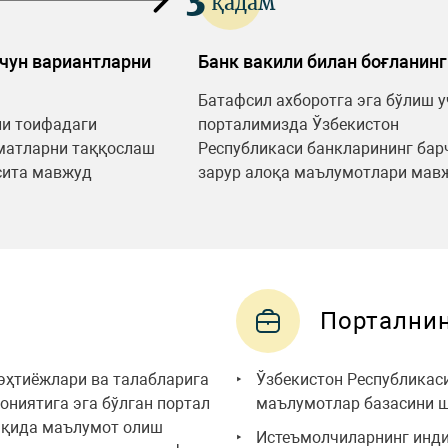
қадам
чун вариантларни
Банк вакили билан боғланинг
Батафсил ахборотга эга бўлиш у
ли тоифадаги
порталимизда Ўзбекистон
матларни таққослаш
Республикаси банкларининг бар
сита мавжуд
зарур алоқа маълумотлари мав
Порталнин
эҳтиёжлари ва талабларига
Ўзбекистон Республикас
ониятига эга бўлган портал
маълумотлар базасини 
ҳақида маълумот олиш
Истеъмолчиларнинг инди