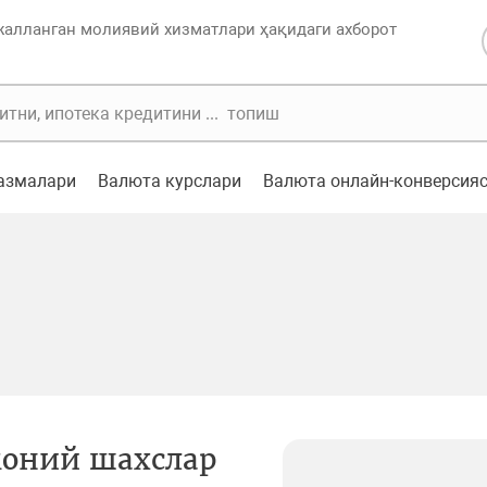
жалланган молиявий хизматлари ҳақидаги ахборот
казмалари
Валюта курслари
Валюта онлайн-конверсия
оний шахслар