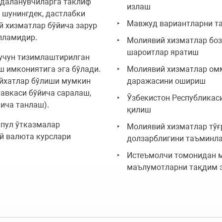
йдаланувчиларга таклиф
излаш
 шунингдек, дастлабки
Мавжуд вариантларни т
й хизматлар бўйича зарур
пламидир.
Молиявий хизматлар боз
шароитлар яратиш
 учун тизимлаштирилган
 имкониятига эга бўлади.
Молиявий хизматлар омм
ўйхатлар бўлиши мумкин
даражасини ошириш
тавкаси бўйича саралаш,
Ўзбекистон Республикас
ича танлаш).
қилиш
 пул ўтказмалар
Молиявий хизматлар тўғ
ий валюта курслари
долзарблигини таъминл
Истеъмолчи томонидан м
маълумотларни тақдим 