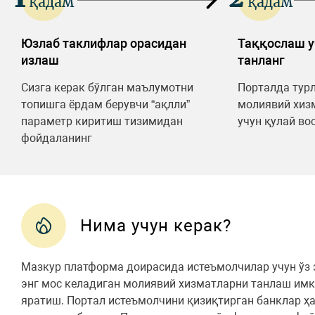
қадам
қадам
Юзлаб таклифлар орасидан
Таққослаш у
излаш
танланг
Сизга керак бўлган маълумотни
Порталда тур
топишга ёрдам берувчи “ақлли”
молиявий хиз
параметр киритиш тизимидан
учун қулай во
фойдаланинг
Нима учун керак?
Мазкур платформа доирасида истеъмолчилар учун ўз 
энг мос келадиган молиявий хизматларни танлаш имк
яратиш. Портал истеъмолчини қизиқтирган банклар 