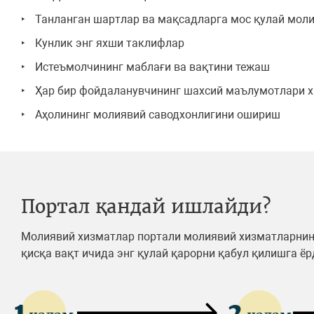
Танланган шартлар ва мақсадларга мос қулай мол
Кунлик энг яхши таклифлар
Истеъмолчининг маблағи ва вақтини тежаш
Ҳар бир фойдаланувчининг шахсий маълумотлари 
Аҳолининг молиявий саводхонлигини ошириш
Портал қандай ишлайди?
Молиявий хизматлар портали молиявий хизматларнинг
қисқа вақт ичида энг қулай қарорни қабул қилишга ёр
1
2