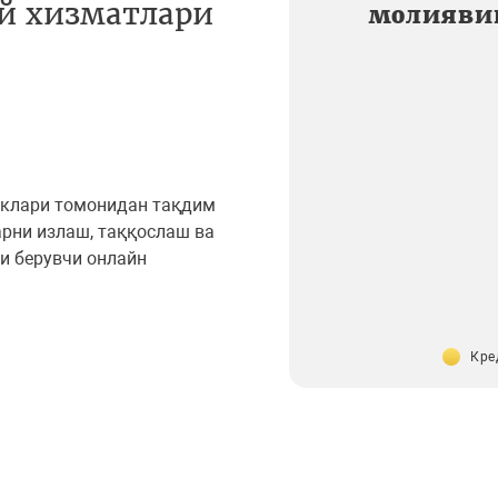
й хизматлари
молияви
нклари томонидан тақдим
рни излаш, таққослаш ва
и берувчи онлайн
Кре