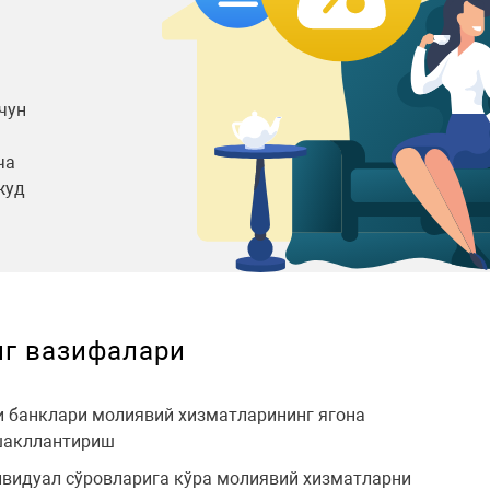
чун
ча
жуд
г вазифалари
и банклари молиявий хизматларининг ягона
шакллантириш
видуал сўровларига кўра молиявий хизматларни