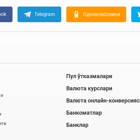
ook
Telegram
Одноклассники
Пул ўтказмалари
Валюта курслари
ти
Валюта онлайн-конверсияс
Банкоматлар
и
ити
Банклар