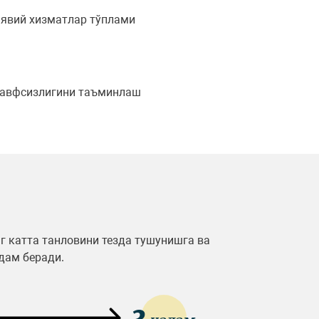
иявий хизматлар тўплами
хавфсизлигини таъминлаш
 катта танловини тезда тушунишга ва
дам беради.
3