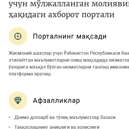
учун мўлжалланган молияви
ҳақидаги ахборот портали
Порталнинг мақсади
Жисмоний шахслар учун Ўзбекистон Республикаси ба
этилаётган маълумотларни олиш мақсадида хизматла
ўзларига маъқул бўлган хизматларни танлаш имконин
платформа яратиш.
Афзалликлар
Доимо долзарб ва тўлиқ маълумотлар базаси
Таққослашнинг аниқлиги ва холислиги