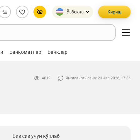
Ўзбекча
Кириш
си
Банкоматлар
Банклар
4019
Янгиланган сана: 23 Jan 2026, 17:36
Биз сиз учун кўплаб