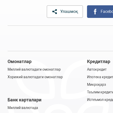
Улашмоқ
Faceb
Омонатлар
Кредитлар
Миллий валютадаги омонатлар
Автокредит
Хорижий валютадаги омонатлар
Ипотека креди
Микроқарз
Таълим кредит
Банк карталари
Истеъмол кред
Миллий валютада