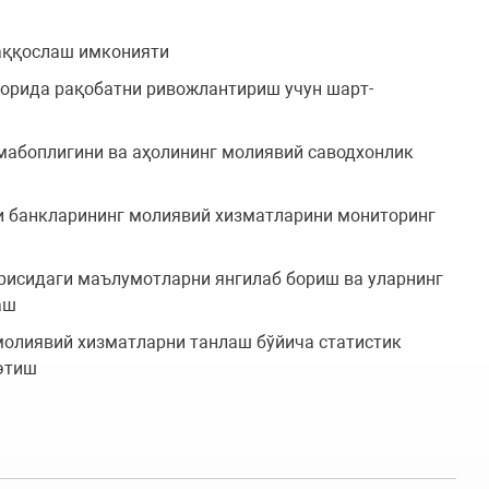
аққослаш имконияти
орида рақобатни ривожлантириш учун шарт-
абоплигини ва аҳолининг молиявий саводхонлик
и банкларининг молиявий хизматларини мониторинг
рисидаги маълумотларни янгилаб бориш ва уларнинг
аш
олиявий хизматларни танлаш бўйича статистик
этиш