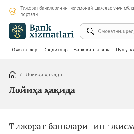
Тижорат банкларининг жисмоний шахслар учун мўл
портали
Омонатлар
Кредитлар
Банк карталари
Пул ўт
Лойиҳа ҳақида
Лойиҳа ҳақида
Тижорат банкларининг жисм