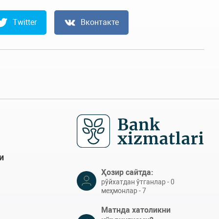
Twitter
Вконтакте
и
Ҳозир сайтда:
рўйхатдан ўтганлар - 0
меҳмонлар - 7
Матнда хатоликни