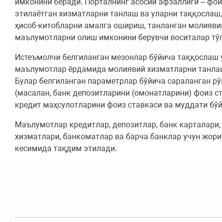
имконини беради. Порталнинг асосий афзаллиги – фо
этилаётган хизматларни танлаш ва уларни таққослаш,
ҳисоб-китобларни амалга ошириш, танланган молияви
маълумотларни олиш имконини берувчи воситалар тў
Истеъмолчи белгиланган мезонлар бўйича таққослаш
маълумотлар ёрдамида молиявий хизматларни танлаш
Булар белгиланган параметрлар бўйича сараланган р
(масалан, банк депозитларини (омонатларини) фоиз с
кредит маҳсулотларини фоиз ставкаси ва муддати бўй
Маълумотлар кредитлар, депозитлар, банк карталари,
хизматлари, банкоматлар ва барча банклар учун жор
кесимида тақдим этилади.