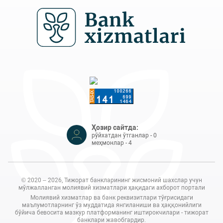
Ҳозир сайтда:
рўйхатдан ўтганлар - 0
меҳмонлар - 4
© 2020 – 2026, Тижорат банкларининг жисмоний шахслар учун
мўлжалланган молиявий хизматлари ҳақидаги ахборот портали
Молиявий хизматлар ва банк реквизитлари тўғрисидаги
маълумотларнинг ўз муддатида янгиланиши ва ҳаққонийлиги
бўйича бевосита мазкур платформанинг иштирокчилари - тижорат
банклари жавобгардир.