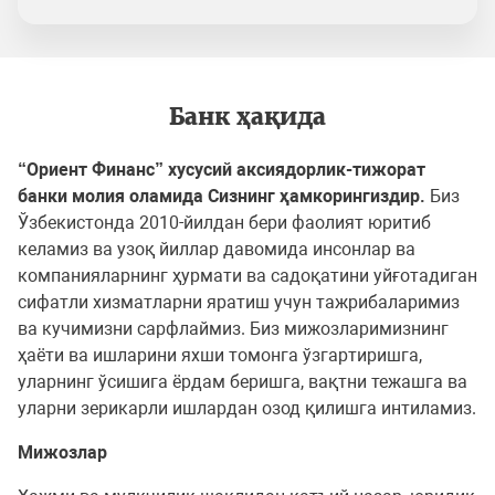
Банк ҳақида
“Ориент Финанс” хусусий аксиядорлик-тижорат
банки молия оламида
C
изнинг ҳамкорингиздир.
Биз
Ўзбекистонда 2010-йилдан бери фаолият юритиб
келамиз ва узоқ йиллар давомида инсонлар ва
компанияларнинг ҳурмати ва садоқатини уйғотадиган
сифатли хизматларни яратиш учун тажрибаларимиз
ва кучимизни сарфлаймиз. Биз мижозларимизнинг
ҳаёти ва ишларини яхши томонга ўзгартиришга,
уларнинг ўсишига ёрдам беришга, вақтни тежашга ва
уларни зерикарли ишлардан озод қилишга интиламиз.
Мижозлар