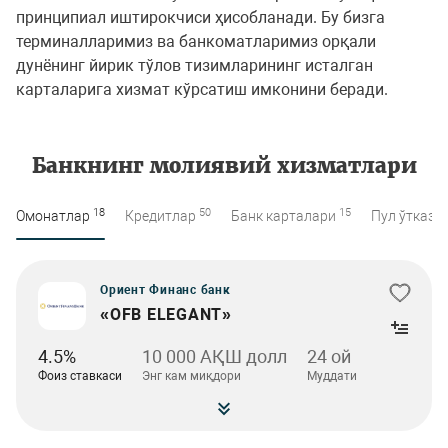
принципиал иштирокчиси ҳисобланади. Бу бизга
терминалларимиз ва банкоматларимиз орқали
дунёнинг йирик тўлов тизимларининг исталган
карталарига хизмат кўрсатиш имконини беради.
Банкнинг молиявий хизматлари
18
50
15
Омонатлар
Кредитлар
Банк карталари
Пул ўтказ
Ориент Финанс банк
«OFB ELEGANT»
4.5%
10 000 АҚШ долл
24 ой
Фоиз ставкаси
Энг кам миқдори
Муддати