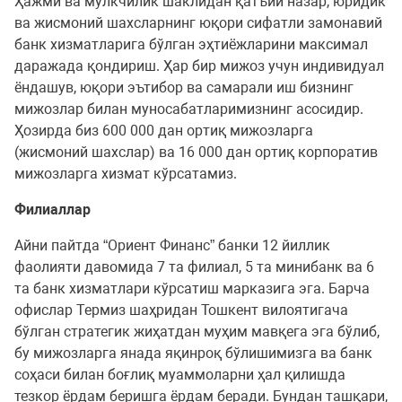
Ҳажми ва мулкчилик шаклидан қатъий назар, юридик
ва жисмоний шахсларнинг юқори сифатли замонавий
банк хизматларига бўлган эҳтиёжларини максимал
даражада қондириш. Ҳар бир мижоз учун индивидуал
ёндашув, юқори эътибор ва самарали иш бизнинг
мижозлар билан муносабатларимизнинг асосидир.
Ҳозирда биз 600 000 дан ортиқ мижозларга
(жисмоний шахслар) ва 16 000 дан ортиқ корпоратив
мижозларга хизмат кўрсатамиз.
Филиаллар
Айни пайтда “Ориент Финанс” банки 12 йиллик
фаолияти давомида 7 та филиал, 5 та минибанк ва 6
та банк хизматлари кўрсатиш марказига эга. Барча
офислар Термиз шаҳридан Тошкент вилоятигача
бўлган стратегик жиҳатдан муҳим мавқега эга бўлиб,
бу мижозларга янада яқинроқ бўлишимизга ва банк
соҳаси билан боғлиқ муаммоларни ҳал қилишда
тезкор ёрдам беришга ёрдам беради. Бундан ташқари,