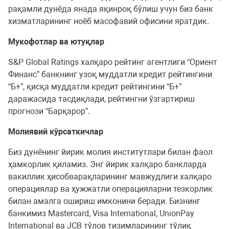
рақамли дунёда янада яқинроқ бўлиш учун биз банк
хизматларининг ноёб масофавий офисини яратдик.
Мукофотлар ва ютуқлар
S&P Global Ratings халқаро рейтинг агентлиги “Ориент
Финанс” банкнинг узоқ муддатли кредит рейтингини
“Б+”, қисқа муддатли кредит рейтингини “Б+”
даражасида тасдиқлади, рейтингни ўзгартириш
прогнози “Барқарор”.
Молиявий кўрсаткичлар
Биз дунёнинг йирик молия институтлари билан фаол
ҳамкорлик қиламиз. Энг йирик халқаро банкларда
вакиллик ҳисобварақларининг мавжудлиги халқаро
операциялар ва ҳужжатли операцияларни тезкорлик
билан амалга ошириш имконини беради. Бизнинг
банкимиз Mastercard, Visa International, UnionPay
International ва JCB тўлов тизимларининг тўлиқ