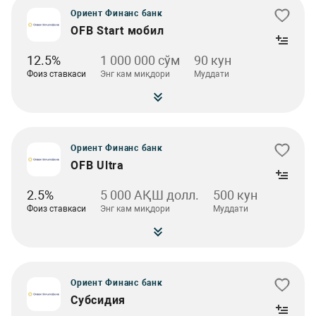
Ориент Финанс банк
OFB Start мобил
12.5%
1 000 000 сўм
90 кун
Фоиз ставкаси
Энг кам миқдори
Муддати
Ориент Финанс банк
OFB Ultra
2.5%
5 000 АҚШ долл.
500 кун
Фоиз ставкаси
Энг кам миқдори
Муддати
Ориент Финанс банк
Субсидия