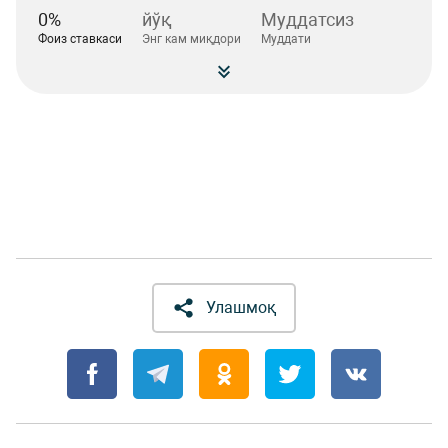
0%
йўқ
Муддатсиз
Фоиз ставкаси
Энг кам миқдори
Муддати
Улашмоқ