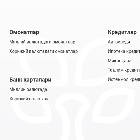
Омонатлар
Кредитлар
Миллий валютадаги омонатлар
Автокредит
Хорижий валютадаги омонатлар
Ипотека креди
Микроқарз
Таълим кредит
Банк карталари
Истеъмол кред
Миллий валютада
Хорижий валютада