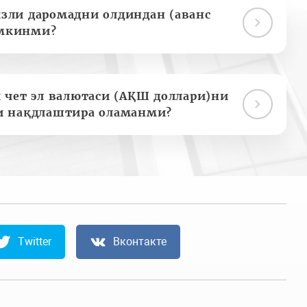
зли даромадни олдиндан (аванс
мкинми?
 чет эл валютаси (АҚШ доллари)ни
и нақдлаштира оламанми?
Twitter
Вконтакте