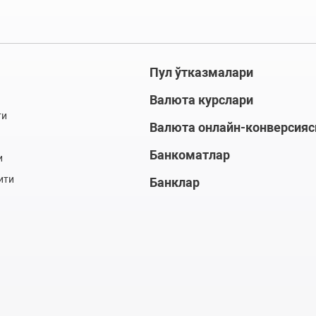
Пул ўтказмалари
Валюта курслари
ти
Валюта онлайн-конверсияс
Банкоматлар
и
ити
Банклар