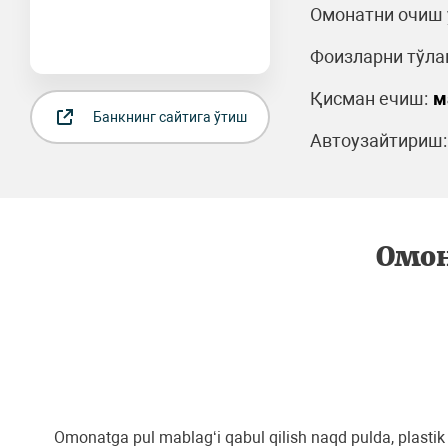
Омонатни очиш 
Фоизларни тўла
Қисман ечиш:
м
Банкнинг сайтига ўтиш
Автоузайтириш:
Омон
Omonatga pul mablag‘i qabul qilish naqd pulda, plastik k