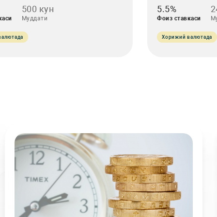
500 кун
5.5%
2
каси
Муддати
Фоиз ставкаси
М
валютада
Хорижий валютада