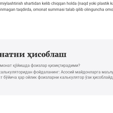
ylashtirish shartidan kelib chiqqan holda (naqd yoki plastik 
inmagan taqdirda, omonat summasi talab qilib olinguncha omon
натни ҳисоблаш
омонат қўйишда фоизлар қизиқтирадими?
калькуляторидан фойдаланинг: Асосий майдонларга маъл
т бўйича ҳар ойлик фоизларни калькулятор ўзи ҳисоблайд