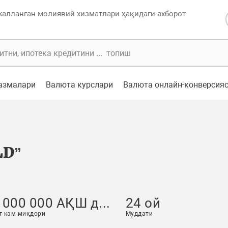
жалланган молиявий хизматлари ҳақидаги ахборот
казмалари
Валюта курслари
Валюта онлайн-конверсия
LD”
 000 000 АҚШ д...
24 ой
г кам миқдори
Муддати