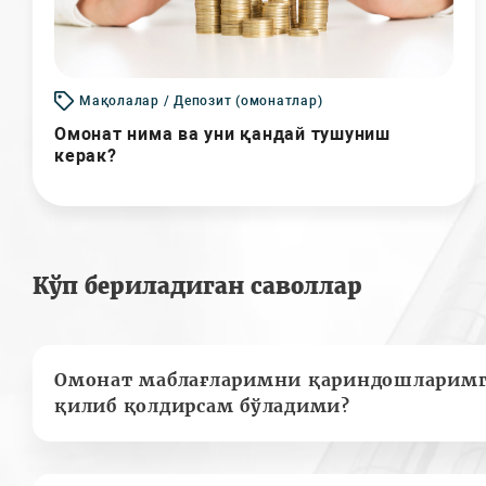
Мақолалар / Депозит (омонатлар)
Омонат нима ва уни қандай тушуниш
керак?
Кўп бериладиган саволлар
Омонат маблағларимни қариндошларимг
қилиб қолдирсам бўладими?