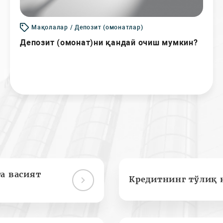
Мақолалар / Депозит (омонатлар)
Депозит (омонат)ни қандай очиш мумкин?
а васият
Кредитнинг тўлиқ 