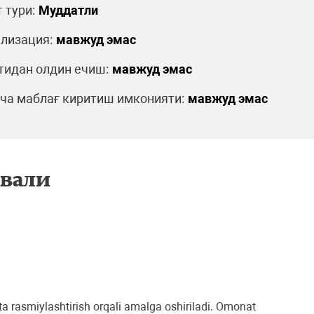
 тури:
Муддатли
лизация:
мавжуд эмас
идан олдин ечиш:
мавжуд эмас
а маблағ киритиш имконияти:
мавжуд эмас
двали
rasmiylashtirish orqali amalga oshiriladi. Omonat