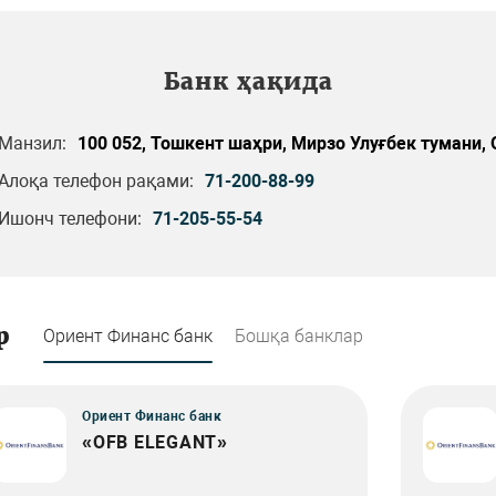
Банк ҳақида
Манзил:
100 052, Тошкент шаҳри, Мирзо Улуғбек тумани, О
Алоқа телефон рақами:
71-200-88-99
Ишонч телефони:
71-205-55-54
р
Ориент Финанс банк
Бошқа банклар
Ориент Финанс банк
«OFB ELEGANT»