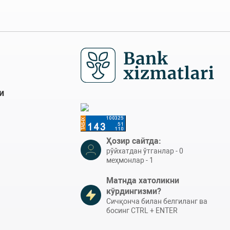
и
Ҳозир сайтда:
рўйхатдан ўтганлар - 0
меҳмонлар - 1
Матнда хатоликни
кўрдингизми?
Сичқонча билан белгиланг ва
босинг CTRL + ENTER