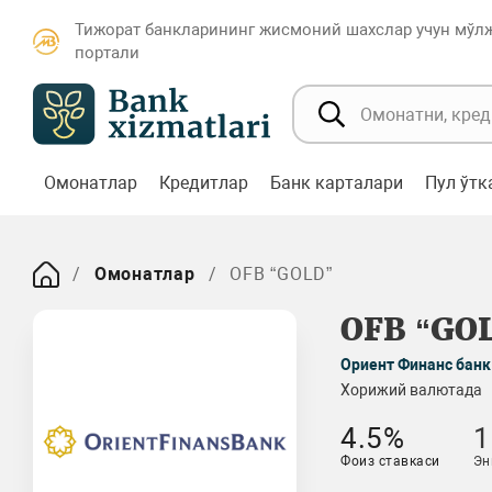
Тижорат банкларининг жисмоний шахслар учун мўл
портали
Омонатлар
Кредитлар
Банк карталари
Пул ўт
Омонатлар
OFB “GOLD”
OFB “GO
Ориент Финанс банк
Хорижий валютада
4.5%
1
Фоиз ставкаси
Эн