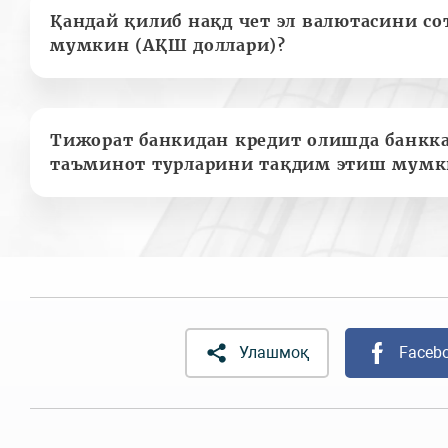
Қандай қилиб нақд чет эл валютасини с
мумкин (АҚШ доллари)?
Тижорат банкидан кредит олишда банкк
таъминот турларини тақдим этиш мумк
Улашмоқ
Faceb