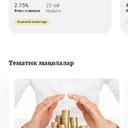
2.75%
25 ой
Фоиз ставкаси
Муддати
Ф
Хорижий валютада
Тематик мақолалар