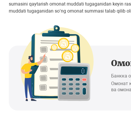
sumasini qaytarish omonat muddati tugaganidan keyin rasmi
muddati tugaganidan so‘ng omonat summasi talab qilib ol
Омо
Банкка 
Омонат 
ва омона