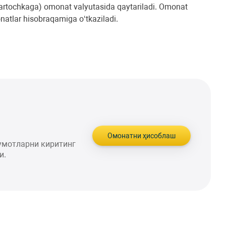
kartochkaga) omonat valyutasida qaytariladi. Omonat
atlar hisobraqamiga o‘tkaziladi.
Омонатни ҳисоблаш
умотларни киритинг
и.