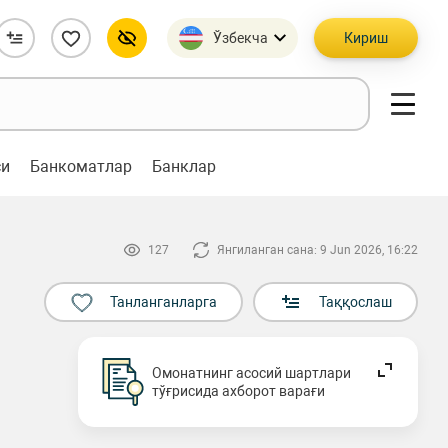
Ўзбекча
Кириш
си
Банкоматлар
Банклар
127
Янгиланган сана: 9 Jun 2026, 16:22
Танланганларга
Таққослаш
Омонатнинг асосий шартлари
тўғрисида ахборот варағи