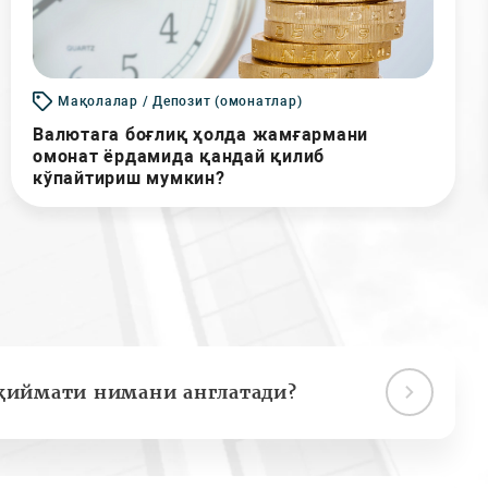
Мақолалар / Депозит (омонатлар)
Валютага боғлиқ ҳолда жамғармани
омонат ёрдамида қандай қилиб
кўпайтириш мумкин?
қиймати нимани англатади?