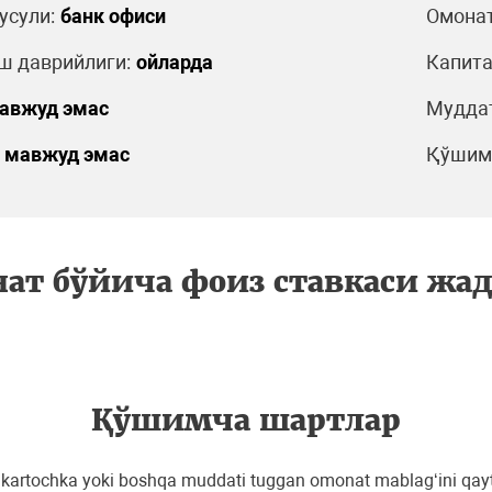
усули:
банк офиси
Омонат
ш даврийлиги:
ойларда
Капита
авжуд эмас
Муддат
мавжуд эмас
Қўшимч
ат бўйича фоиз ставкаси жа
Қўшимча шартлар
artochka yoki boshqa muddati tuggan omonat mablag‘ini qayta 