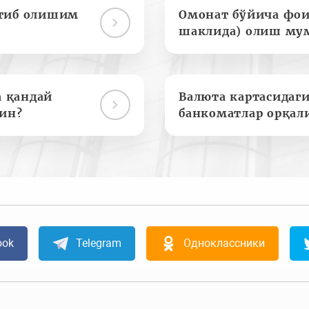
отиб олишим
Омонат бўйича фои
шаклида) олиш му
а қандай
Валюта картасидаги
ин?
банкоматлар орқал
ook
Telegram
Одноклассники