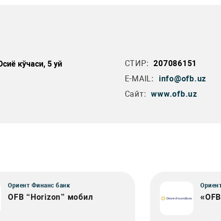
СТИР:
207086151
сиё кўчаси, 5 уй
E-MAIL:
info@ofb.uz
Сайт:
www.ofb.uz
Ориент Финанс банк
Ориент
OFB “Horizon” мобил
«OFB