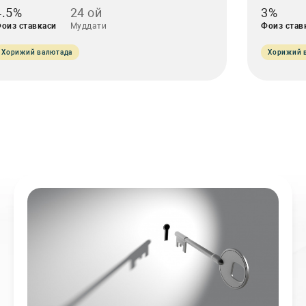
4.5%
24 ой
3%
оиз ставкаси
Муддати
Фоиз став
Хорижий валютада
Хорижий 