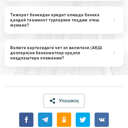
Тижорат банкидан кредит олишда банкка
қандай таъминот турларини тақдим этиш
мумкин?
Валюта картасидаги чет эл валютаси (АҚШ
доллари)ни банкоматлар орқали
нақдлаштира оламанми?
Улашмоқ