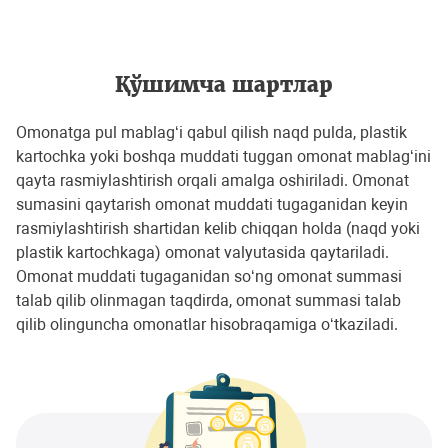
Қўшимча шартлар
Omonatga pul mablag‘i qabul qilish naqd pulda, plastik
kartochka yoki boshqa muddati tuggan omonat mablag‘ini
qayta rasmiylashtirish orqali amalga oshiriladi. Omonat
sumasini qaytarish omonat muddati tugaganidan keyin
rasmiylashtirish shartidan kelib chiqqan holda (naqd yoki
plastik kartochkaga) omonat valyutasida qaytariladi.
Omonat muddati tugaganidan so‘ng omonat summasi
talab qilib olinmagan taqdirda, omonat summasi talab
qilib olinguncha omonatlar hisobraqamiga o‘tkaziladi.