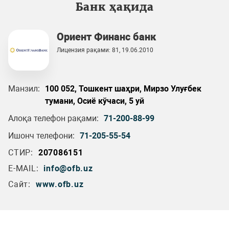
Банк ҳақида
Ориент Финанс банк
Лицензия рақами: 81, 19.06.2010
Манзил:
100 052, Тошкент шаҳри, Мирзо Улуғбек
тумани, Осиё кўчаси, 5 уй
Алоқа телефон рақами:
71-200-88-99
Ишонч телефони:
71-205-55-54
СТИР:
207086151
E-MAIL:
info@ofb.uz
Сайт:
www.ofb.uz