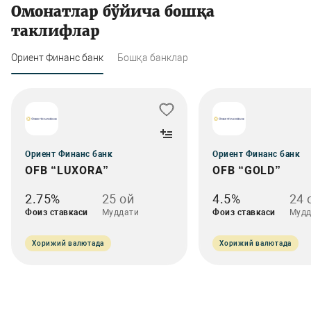
Омонатлар бўйича бошқа
таклифлар
Ориент Финанс банк
Бошқа банклар
Ориент Финанс банк
Ориент Финанс банк
OFB “LUXORA”
OFB “GOLD”
2.75%
25 ой
4.5%
24 
Фоиз ставкаси
Муддати
Фоиз ставкаси
Мудд
Хорижий валютада
Хорижий валютада