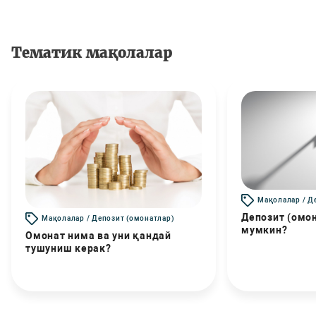
Тематик мақолалар
Мақолалар / Д
Депозит (омо
Мақолалар / Депозит (омонатлар)
мумкин?
Омонат нима ва уни қандай
тушуниш керак?