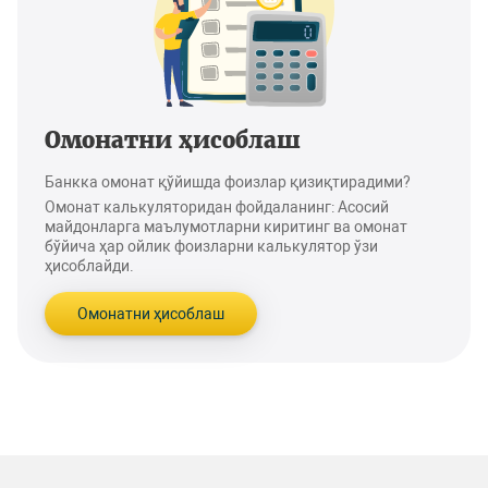
Омонатни ҳисоблаш
Банкка омонат қўйишда фоизлар қизиқтирадими?
Омонат калькуляторидан фойдаланинг: Асосий
майдонларга маълумотларни киритинг ва омонат
бўйича ҳар ойлик фоизларни калькулятор ўзи
ҳисоблайди.
Омонатни ҳисоблаш