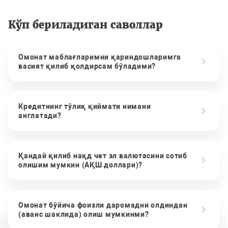
Кўп бериладиган саволлар
Омонат маблағларимни қариндошларимга
васият қилиб қолдирсам бўладими?
Кредитнинг тўлиқ қиймати нимани
англатади?
Қандай қилиб нақд чет эл валютасини сотиб
олишим мумкин (АҚШ доллари)?
Омонат бўйича фоизли даромадни олдиндан
(аванс шаклида) олиш мумкинми?