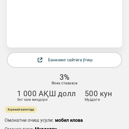
Банкнинг сайтига ўтиш
3%
Фоиз ставкаси
1 000 АҚШ долл
500 кун
Энг кам миқдори
Муддати
Хорижий валютада
Омонатни очиш усули:
мобил илова