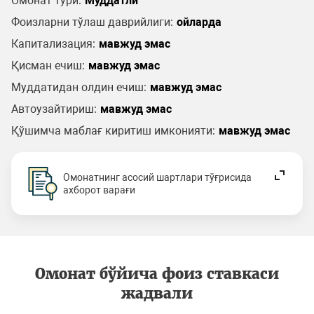
Омонат тури:
Муддатли
Фоизларни тўлаш даврийлиги:
ойларда
Капитализация:
мавжуд эмас
Қисман ечиш:
мавжуд эмас
Муддатидан олдин ечиш:
мавжуд эмас
Автоузайтириш:
мавжуд эмас
Қўшимча маблағ киритиш имконияти:
мавжуд эмас
Омонатнинг асосий шартлари тўғрисида
ахборот варағи
Омонат бўйича фоиз ставкаси
жадвали