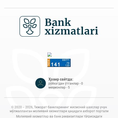
Ҳозир сайтда:
рўйхатдан ўтганлар - 0
меҳмонлар - 5
© 2020 – 2026, Тижорат банкларининг жисмоний шахслар учун
мўлжалланган молиявий хизматлари ҳақидаги ахборот портали
Молиявий хизматлар ва банк реквизитлари тўғрисидаги