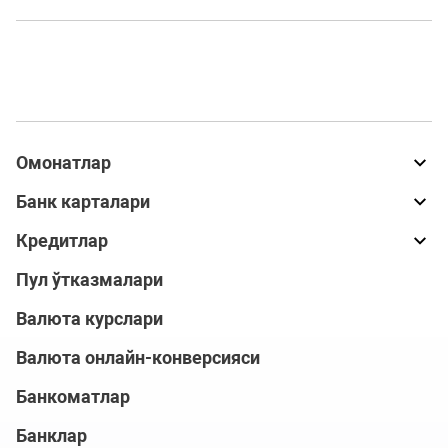
Омонатлар
Банк карталари
Кредитлар
Пул ўтказмалари
Валюта курслари
Валюта онлайн-конверсияси
Банкоматлар
Банклар