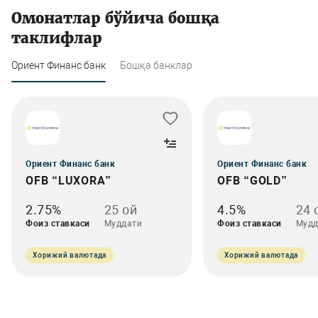
Омонатлар бўйича бошқа
таклифлар
Ориент Финанс банк
Бошқа банклар
Ориент Финанс банк
Ориент Финанс банк
OFB “LUXORA”
OFB “GOLD”
2.75%
25 ой
4.5%
24 
Фоиз ставкаси
Муддати
Фоиз ставкаси
Мудд
Хорижий валютада
Хорижий валютада