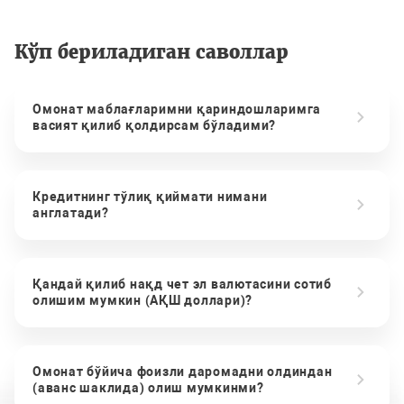
Кўп бериладиган саволлар
Омонат маблағларимни қариндошларимга
васият қилиб қолдирсам бўладими?
Кредитнинг тўлиқ қиймати нимани
англатади?
Қандай қилиб нақд чет эл валютасини сотиб
олишим мумкин (АҚШ доллари)?
Омонат бўйича фоизли даромадни олдиндан
(аванс шаклида) олиш мумкинми?