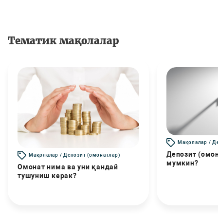
Тематик мақолалар
Мақолалар / Д
Депозит (омо
Мақолалар / Депозит (омонатлар)
мумкин?
Омонат нима ва уни қандай
тушуниш керак?