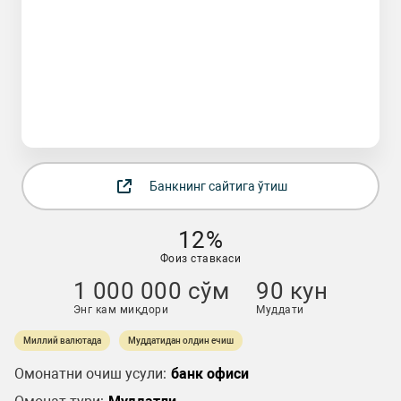
Банкнинг сайтига ўтиш
12%
Фоиз ставкаси
1 000 000 сўм
90 кун
Энг кам миқдори
Муддати
Миллий валютада
Муддатидан олдин ечиш
Омонатни очиш усули:
банк офиси