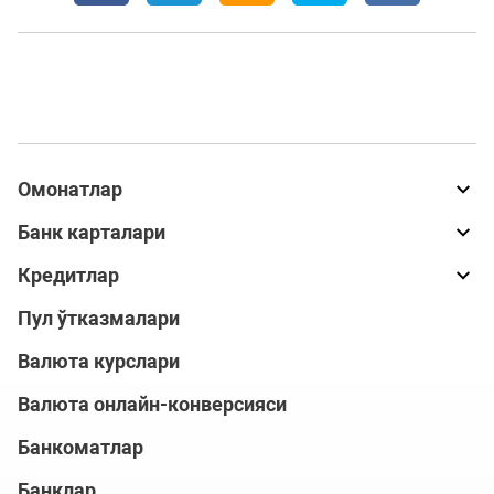
Омонатлар
Банк карталари
Кредитлар
Пул ўтказмалари
Валюта курслари
Валюта онлайн-конверсияси
Банкоматлар
Банклар