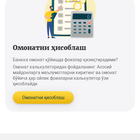
Омонатни ҳисоблаш
Банкка омонат қўйишда фоизлар қизиқтирадими?
Омонат калькуляторидан фойдаланинг: Асосий
майдонларга маълумотларни киритинг ва омонат
бўйича ҳар ойлик фоизларни калькулятор ўзи
ҳисоблайди.
Омонатни ҳисоблаш