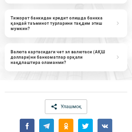
Тижорат банкидан кредит олишда банкка
қандай таъминот турларини тақдим этиш
мумкин?
Валюта картасидаги чет эл валютаси (АҚШ
доллари)ни банкоматлар орқали
нақдлаштира оламанми?
Улашмоқ