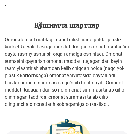
-
Қўшимча шартлар
Omonatga pul mablag‘i qabul qilish naqd pulda, plastik
kartochka yoki boshqa muddati tuggan omonat mablag‘ini
qayta rasmiylashtirish orqali amalga oshiriladi. Omonat
sumasini qaytarish omonat muddati tugaganidan keyin
rasmiylashtirish shartidan kelib chiqqan holda (naqd yoki
plastik kartochkaga) omonat valyutasida qaytariladi.
Foizlar omonat summasiga qo‘shib borilmaydi. Omonat
muddati tugaganidan so‘ng omonat summasi talab qilib
olinmagan taqdirda, omonat summasi talab qilib
olinguncha omonatlar hisobraqamiga o‘tkaziladi.