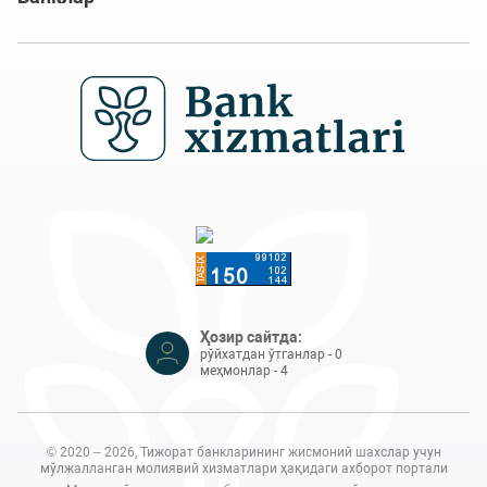
Ҳозир сайтда:
рўйхатдан ўтганлар - 0
меҳмонлар - 4
© 2020 – 2026, Тижорат банкларининг жисмоний шахслар учун
мўлжалланган молиявий хизматлари ҳақидаги ахборот портали