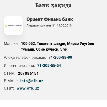
Банк ҳақида
Ориент Финанс банк
Лицензия рақами: 81, 19.06.2010
Манзил:
100 052, Тошкент шаҳри, Мирзо Улуғбек
тумани, Осиё кўчаси, 5 уй
Алоқа телефон рақами:
71-200-88-99
Ишонч телефони:
71-205-55-54
СТИР:
207086151
E-MAIL:
info@ofb.uz
Сайт:
www.ofb.uz