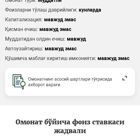
Омонат тури:
Муддатли
Фоизларни тўлаш даврийлиги:
кунларда
Капитализация:
мавжуд эмас
Қисман ечиш:
мавжуд эмас
Муддатидан олдин ечиш:
мавжуд
Автоузайтириш:
мавжуд эмас
Қўшимча маблағ киритиш имконияти:
мавжуд эмас
Омонатнинг асосий шартлари тўғрисида
ахборот варағи
Омонат бўйича фоиз ставкаси
жадвали