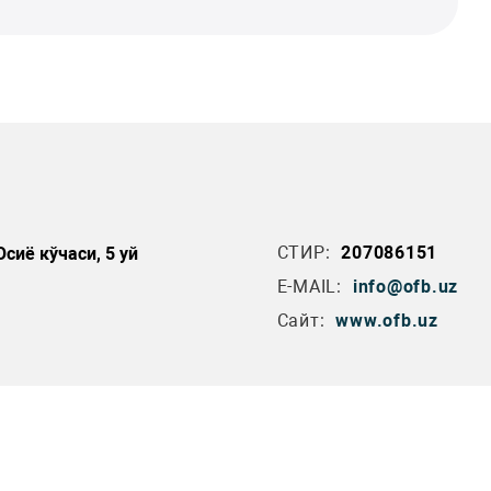
СТИР:
207086151
сиё кўчаси, 5 уй
E-MAIL:
info@ofb.uz
Сайт:
www.ofb.uz