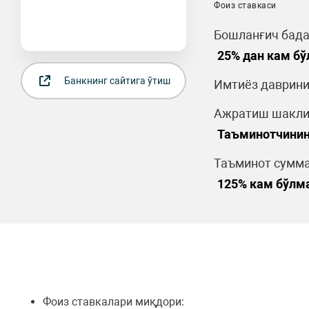
Фоиз ставкаси
Бошланғич бада
25% дан кам б
Банкнинг сайтига ўтиш
Имтиёз даврини
Ажратиш шакли
Таъминотчинин
Таъминот сумма
125% кам бўлм
Фоиз ставкалари миқдори: