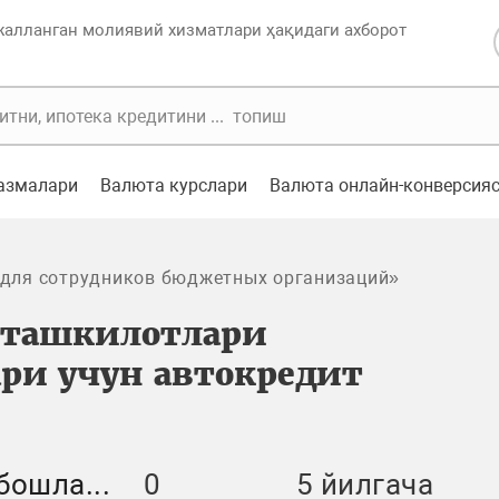
жалланган молиявий хизматлари ҳақидаги ахборот
казмалари
Валюта курслари
Валюта онлайн-конверсия
 для сотрудников бюджетных организаций»
 ташкилотлари
ри учун автокредит
бошла...
0
5 йилгача