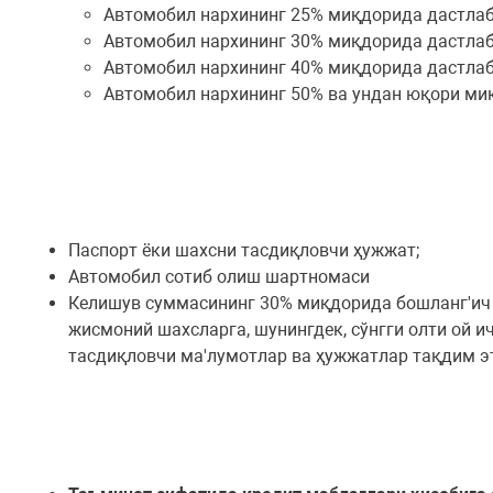
Автомобил нархининг 25% миқдорида дастлабк
Автомобил нархининг 30% миқдорида дастлабк
Автомобил нархининг 40% миқдорида дастлабк
Автомобил нархининг 50% ва ундан юқори миқ
Паспорт ёки шахсни тасдиқловчи ҳужжат;
Автомобил сотиб олиш шартномаси
Келишув суммасининг 30% миқдорида бошланг'ич т
жисмоний шахсларга, шунингдек, сўнгги олти ой 
тасдиқловчи ма'лумотлар ва ҳужжатлар тақдим э