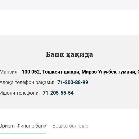
Банк ҳақида
Манзил:
100 052, Тошкент шаҳри, Мирзо Улуғбек тумани, О
Алоқа телефон рақами:
71-200-88-99
Ишонч телефони:
71-205-55-54
Ориент Финанс банк
Бошқа банклар