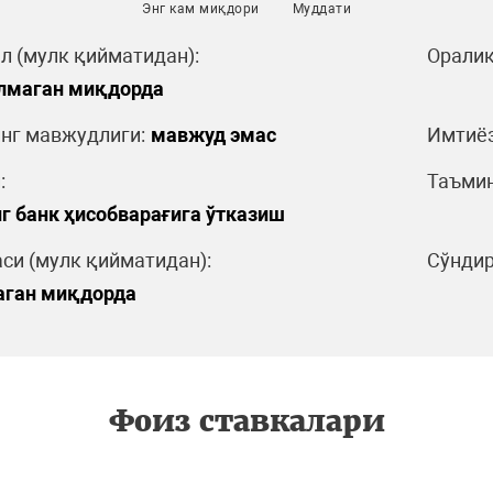
Энг кам миқдори
Муддати
л (мулк қийматидан):
Оралиқ
ўлмаган миқдорда
нг мавжудлиги:
мавжуд эмас
Имтиёз
:
Таъмин
г банк ҳисобварағига ўтказиш
си (мулк қийматидан):
Сўндир
аган миқдорда
Фоиз ставкалари