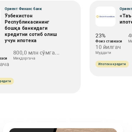
Ориент Финанс банк
Ориент
Ўзбекистон
«Таъ
Республикасининг
ипот
бошқа банкидаги
кредитни сотиб олиш
23%
4
учун ипотека
Фоиз ставкаси
М
10 йилгач
800,0 млн сўмга...
Муддати
каси
Миқдоргача
гача
Ипотека кредити
редити