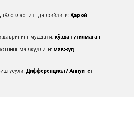
 тўловларнинг даврийлиги:
Ҳар ой
 даврининг муддати:
кўзда тутилмаган
отнинг мавжудлиги:
мавжуд
иш усули:
Дифференциал / Аннуитет