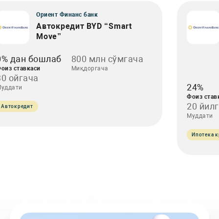
Ориент Финанс банк
Автокредит BYD “Smart
Move”
0% дан бошлаб
800 млн сўмгача
оиз ставкаси
Миқдоргача
30 ойгача
24%
уддати
Фоиз став
20 йил
Автокредит
Муддати
Ипотека к