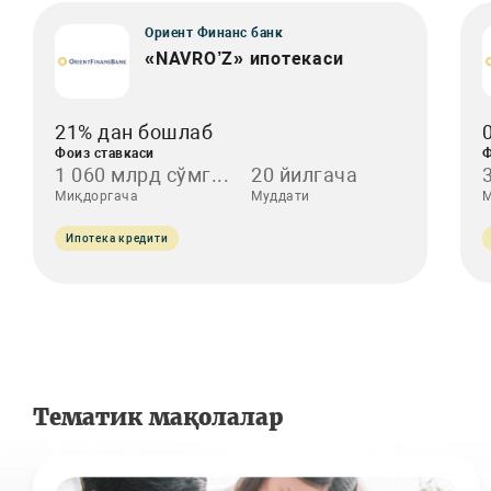
Ориент Финанс банк
«NAVRO’Z» ипотекаси
21% дан бошлаб
Фоиз ставкаси
Ф
1 060 млрд сўмг...
20 йилгача
Миқдоргача
Муддати
М
Ипотека кредити
Тематик мақолалар