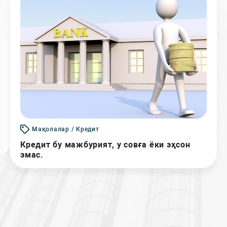
Мақолалар / Кредит
Кредит бу мажбурият, у совға ёки эҳсон
эмас.