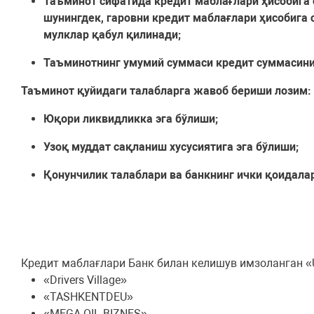
Таъминот сифатида кредит маблағлари ҳисобига 
шунингдек, гаровни кредит маблағлари ҳисобига
мулклар қабул қилинади;
Таъминотнинг умумий суммаси кредит суммасини
Таъминот қуйидаги талабларга жавоб бериши лозим:
Юқори ликвидликка эга бўлиши;
Узоқ муддат сақланиш хусусиятига эга бўлиши;
Қонунчилик талаблари ва банкнинг ички қоидала
Кредит маблағлари Банк билан келишув имзоланган «U
«Drivers Village»
«TASHKENTDEU»
«MEGA OIL BIZNES»