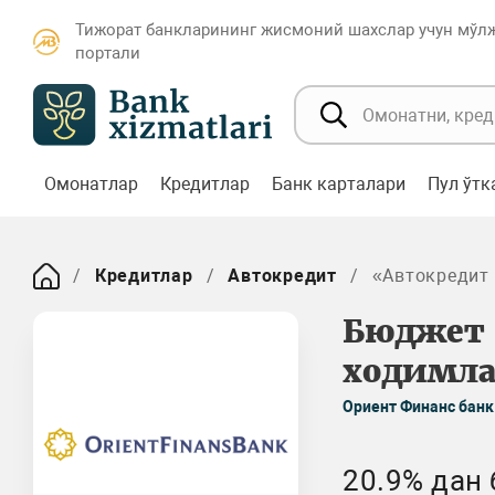
Тижорат банкларининг жисмоний шахслар учун мўл
портали
Омонатлар
Кредитлар
Банк карталари
Пул ўт
Кредитлар
Автокредит
«Автокредит
Бюджет
ходимла
Ориент Финанс банк
20.9% дан 