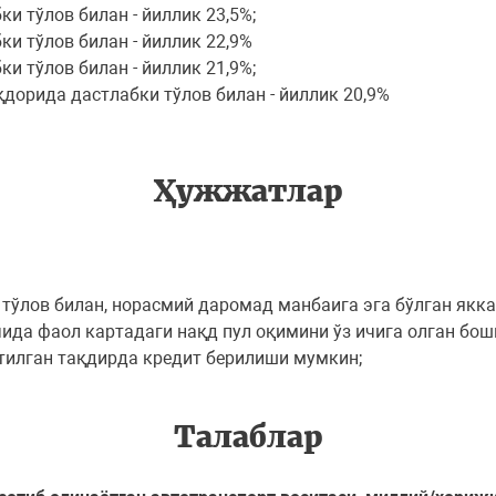
и тўлов билан - йиллик 23,5%;
и тўлов билан - йиллик 22,9%
и тўлов билан - йиллик 21,9%;
дорида дастлабки тўлов билан - йиллик 20,9%
Ҳужжатлар
ўлов билан, норасмий даромад манбаига эга бўлган якка 
ичида фаол картадаги нақд пул оқимини ўз ичига олган 
тилган тақдирда кредит берилиши мумкин;
Талаблар