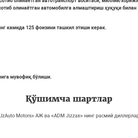
сотиб олинаётган автотранспорт воситаси, миллий/хорижи
 сотиб олинаётган автомобилга алмаштириш ҳуқуқи била
нг камида 125 фоизини ташкил этиши керак.
рига мувофиқ бўлиши.
Қўшимча шартлар
zAuto Motors» АЖ ва «ADM Jizzax» нинг расмий диллерла