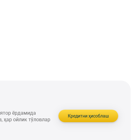
лятор ёрдамида
Кредитни ҳисоблаш
, ҳар ойлик тўловлар