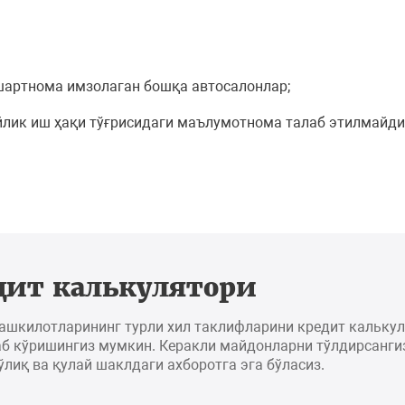
шартнома имзолаган бошқа автосалонлар;
йлик иш ҳақи тўғрисидаги маълумотнома талаб этилмайди
дит калькулятори
ташкилотларининг турли хил таклифларини кредит кальку
б кўришингиз мумкин. Керакли майдонларни тўлдирсангиз
ўлиқ ва қулай шаклдаги ахборотга эга бўласиз.