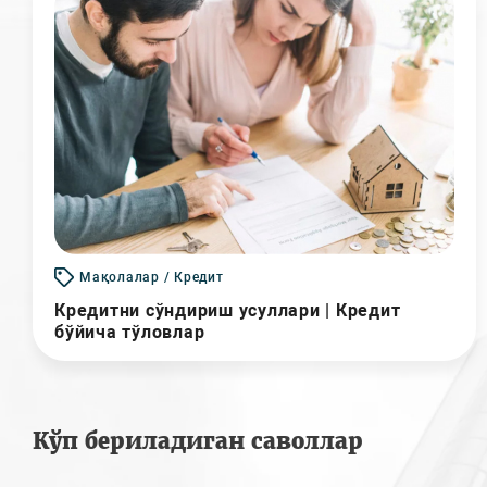
Мақолалар / Кредит
Кредитни сўндириш усуллари | Кредит
бўйича тўловлар
Кўп бериладиган саволлар