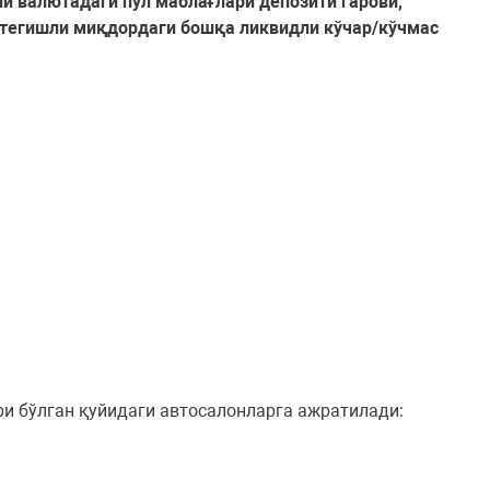
й валютадаги пул маблағлари депозити гарови,
н тегишли миқдордаги бошқа ликвидли кўчар/кўчмас
ри бўлган қуйидаги автосалонларга ажратилади: