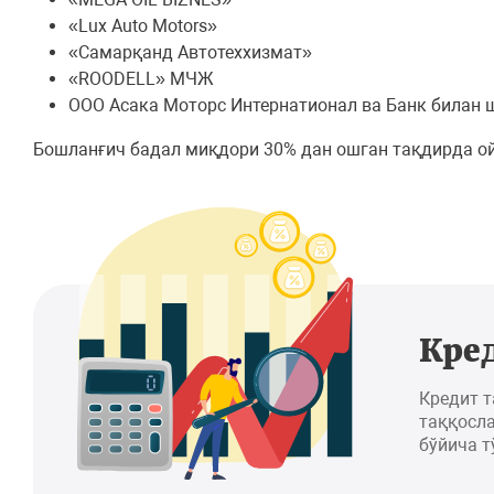
«Lux Auto Motors»
«Самарқанд Автотеххизмат»
«ROODELL» МЧЖ
ООО Асака Моторс Интернатионал ва Банк билан 
Бошланғич бадал миқдори 30% дан ошган тақдирда о
Кре
Кредит 
таққосла
бўйича т