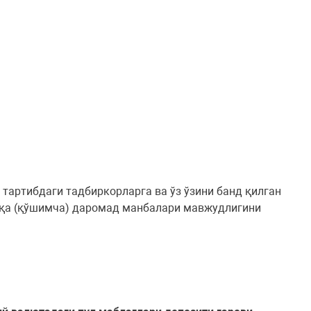
тартибдаги тадбиркорларга ва ўз ўзини банд қилган
бошқа (қўшимча) даромад манбалари мавжудлигини