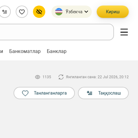
Ўзбекча
Кириш
си
Банкоматлар
Банклар
1135
Янгиланган сана: 22 Jul 2026, 20:12
Танланганларга
Таққослаш