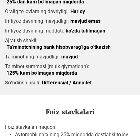
25% dan kam bo'lmagan miqdorda
Oraliq to'lovlarning davriyligi:
Har oy
Imtiyoz davrining mavjudligi:
mavjud emas
Imtiyoz davrining muddati:
ko'zda tutilmagan
Ajratish shakli:
Ta'minotchining bank hisobvarag‘iga o‘tkazish
Ta'minotning mavjudligi:
mavjud
Ta'minot summasi (mulk qiymatidan):
125% kam bo'lmagan miqdorda
So‘ndirish usuli:
Differensial / Annuitet
Foiz stavkalari
Foiz stavkalari miqdori:
Avtomobil narxining 25% miqdorida dastlabki to'lov