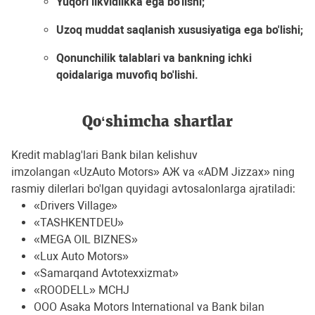
Yuqori likvidlikka ega bo'lishi;
Uzoq muddat saqlanish xususiyatiga ega bo'lishi;
Qonunchilik talablari va bankning ichki
qoidalariga muvofiq bo'lishi.
Qo‘shimcha shartlar
Kredit mablag'lari Bank bilan kelishuv
imzolangan «UzAuto Motors» АЖ va «ADM Jizzax» ning
rasmiy dilerlari bo'lgan quyidagi avtosalonlarga ajratiladi:
«Drivers Village»
«TASHKENTDEU»
«MEGA OIL BIZNES»
«Lux Auto Motors»
«Samarqand Avtotexxizmat»
«ROODELL» MCHJ
OOO Asaka Motors International va Bank bilan