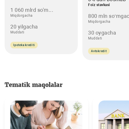
Foiz stavkasi
1 060 mlrd so'm...
800 mln so‘mgac
Miqdorgacha
Miqdorgacha
20 yilgacha
30 oygacha
Muddati
Muddati
Ipoteka krediti
Avtokredit
Tematik maqolalar