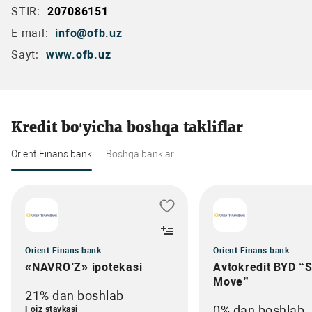
STIR:
207086151
E-mail:
info@ofb.uz
Sayt:
www.ofb.uz
Kredit bo‘yicha boshqa takliflar
Orient Finans bank
Boshqa banklar
Orient Finans bank
Orient Finans bank
«NAVRO’Z» ipotekasi
Avtokredit BYD “
Move”
21% dan boshlab
0% dan boshlab
Foiz stavkasi