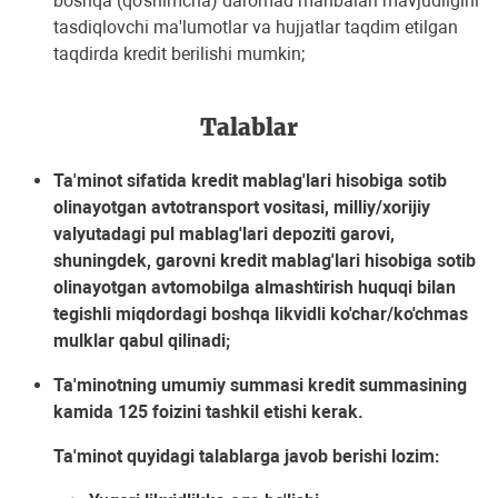
boshqa (qo'shimcha) daromad manbalari mavjudligini
tasdiqlovchi ma'lumotlar va hujjatlar taqdim etilgan
taqdirda kredit berilishi mumkin;
Talablar
Ta'minot sifatida kredit mablag'lari hisobiga sotib
olinayotgan avtotransport vositasi, milliy/xorijiy
valyutadagi pul mablag'lari depoziti garovi,
shuningdek, garovni kredit mablag'lari hisobiga sotib
olinayotgan avtomobilga almashtirish huquqi bilan
tegishli miqdordagi boshqa likvidli ko'char/ko'chmas
mulklar qabul qilinadi;
Ta'minotning umumiy summasi kredit summasining
kamida 125 foizini tashkil etishi kerak.
Ta'minot quyidagi talablarga javob berishi lozim: