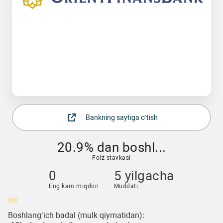
Bankning saytiga o‘tish
20.9% dan boshl...
Foiz stavkasi
0
5 yilgacha
Eng kam miqdori
Muddati
Boshlang‘ich badal (mulk qiymatidan):