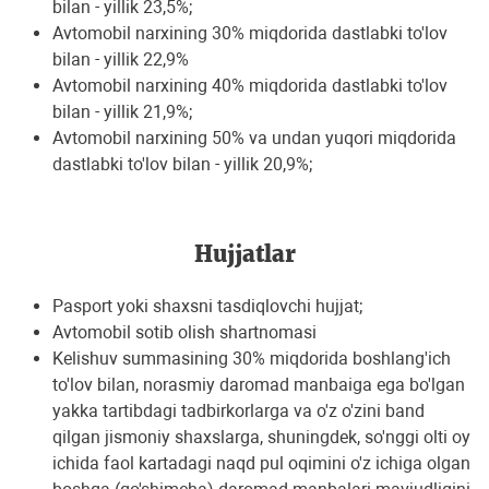
bilan - yillik 23,5%;
Avtomobil narxining 30% miqdorida dastlabki to'lov
bilan - yillik 22,9%
Avtomobil narxining 40% miqdorida dastlabki to'lov
bilan - yillik 21,9%;
Avtomobil narxining 50% va undan yuqori miqdorida
dastlabki to'lov bilan - yillik 20,9%;
Hujjatlar
Pasport yoki shaxsni tasdiqlovchi hujjat;
Avtomobil sotib olish shartnomasi
Kelishuv summasining 30% miqdorida boshlang'ich
to'lov bilan, norasmiy daromad manbaiga ega bo'lgan
yakka tartibdagi tadbirkorlarga va o'z o'zini band
qilgan jismoniy shaxslarga, shuningdek, so'nggi olti oy
ichida faol kartadagi naqd pul oqimini o'z ichiga olgan