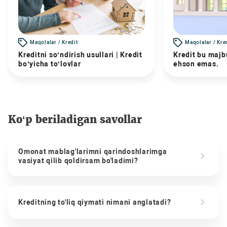
Maqolalar / Kredit
Maqolalar / Kre
Kreditni so‘ndirish usullari | Kredit
Kredit bu majbu
bo‘yicha to‘lovlar
ehson emas.
Ko‘p beriladigan savollar
Omonat mablag'larimni qarindoshlarimga
vasiyat qilib qoldirsam bo'ladimi?
Kreditning to'liq qiymati nimani anglatadi?