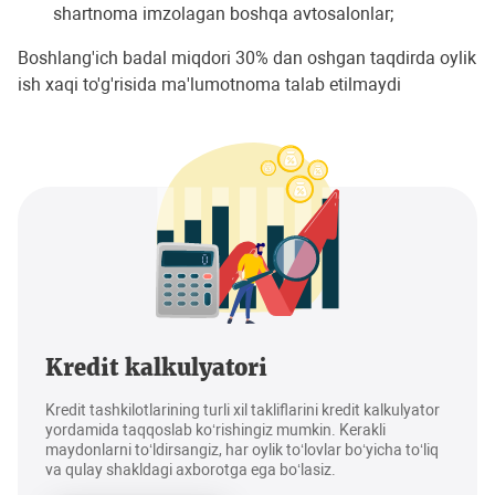
shartnoma imzolagan boshqa avtosalonlar;
Boshlang'ich badal miqdori 30% dan oshgan taqdirda oylik
ish xaqi to'g'risida ma'lumotnoma talab etilmaydi
Kredit kalkulyatori
Kredit tashkilotlarining turli xil takliflarini kredit kalkulyator
yordamida taqqoslab ko‘rishingiz mumkin. Kerakli
maydonlarni to‘ldirsangiz, har oylik to‘lovlar bo‘yicha to‘liq
va qulay shakldagi axborotga ega bo‘lasiz.