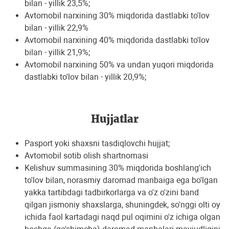
bilan - yillik 23,5%;
Avtomobil narxining 30% miqdorida dastlabki to'lov
bilan - yillik 22,9%
Avtomobil narxining 40% miqdorida dastlabki to'lov
bilan - yillik 21,9%;
Avtomobil narxining 50% va undan yuqori miqdorida
dastlabki to'lov bilan - yillik 20,9%;
Hujjatlar
Pasport yoki shaxsni tasdiqlovchi hujjat;
Avtomobil sotib olish shartnomasi
Kelishuv summasining 30% miqdorida boshlang'ich
to'lov bilan, norasmiy daromad manbaiga ega bo'lgan
yakka tartibdagi tadbirkorlarga va o'z o'zini band
qilgan jismoniy shaxslarga, shuningdek, so'nggi olti oy
ichida faol kartadagi naqd pul oqimini o'z ichiga olgan