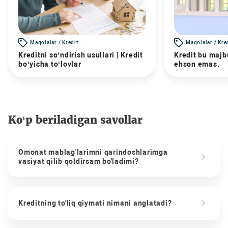
Maqolalar / Kredit
Maqolalar / Kre
Kreditni so‘ndirish usullari | Kredit
Kredit bu majbu
bo‘yicha to‘lovlar
ehson emas.
Ko‘p beriladigan savollar
Omonat mablag'larimni qarindoshlarimga
vasiyat qilib qoldirsam bo'ladimi?
Kreditning to'liq qiymati nimani anglatadi?