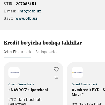
STIR:
207086151
E-mail:
info@ofb.uz
Sayt:
www.ofb.uz
Kredit bo‘yicha boshqa takliflar
Orient Finans bank
Boshqa banklar
Orient Finans bank
Orient Finans bank
«NAVRO’Z» ipotekasi
Avtokredit BYD “
Move”
21% dan boshlab
0% dan boshlab
Foiz stavkasi