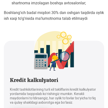
shartnoma imzolagan boshqa avtosalonlar;
Boshlang'ich badal miqdori 30% dan oshgan taqdirda oylik
ish xaqi to'g'risida ma'lumotnoma talab etilmaydi
Kredit kalkulyatori
Kredit tashkilotlarining turli xil takliflarini kredit kalkulyator
yordamida taqqoslab ko‘rishingiz mumkin. Kerakli
maydonlarni to‘ldirsangiz, har oylik to‘lovlar bo‘yicha to‘liq
va qulay shakldagi axborotga ega bo‘lasiz.