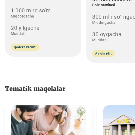
Foiz stavkasi
1 060 mlrd so'm...
800 mln so‘mgac
Miqdorgacha
Miqdorgacha
20 yilgacha
30 oygacha
Muddati
Muddati
Ipoteka krediti
Avtokredit
Tematik maqolalar