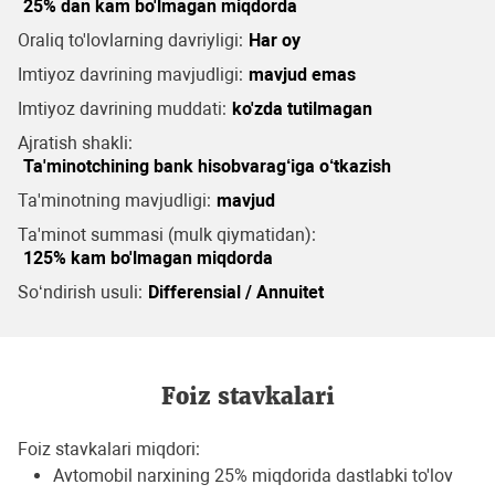
25% dan kam bo'lmagan miqdorda
Oraliq to'lovlarning davriyligi:
Har oy
Imtiyoz davrining mavjudligi:
mavjud emas
Imtiyoz davrining muddati:
ko'zda tutilmagan
Ajratish shakli:
Ta'minotchining bank hisobvarag‘iga o‘tkazish
Ta'minotning mavjudligi:
mavjud
Ta'minot summasi (mulk qiymatidan):
125% kam bo'lmagan miqdorda
So‘ndirish usuli:
Differensial / Annuitet
Foiz stavkalari
Foiz stavkalari miqdori:
Avtomobil narxining 25% miqdorida dastlabki to'lov