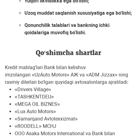
Yuqori likvidlikka ega bo'lishi;
Uzoq muddat saqlanish xususiyatiga ega bo'lishi;
Qonunchilik talablari va bankning ichki
qoidalariga muvofiq bo'lishi.
Qo‘shimcha shartlar
Kredit mablag'lari Bank bilan kelishuv
imzolangan «UzAuto Motors» АЖ va «ADM Jizzax» ning
rasmiy dilerlari bo'lgan quyidagi avtosalonlarga ajratiladi:
«Drivers Village»
«TASHKENTDEU»
«MEGA OIL BIZNES»
«Lux Auto Motors»
«Samarqand Avtotexxizmat»
«ROODELL» MCHJ
OOO Asaka Motors International va Bank bilan