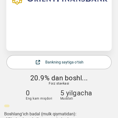
Bankning saytiga o‘tish
20.9% dan boshl...
Foiz stavkasi
0
5 yilgacha
Eng kam miqdori
Muddati
Boshlang‘ich badal (mulk qiymatidan):