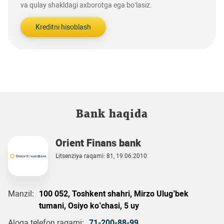
va qulay shakldagi axborotga ega bo‘lasiz.
Kreditni hisoblash
Bank haqida
Orient Finans bank
Litsenziya raqami: 81, 19.06.2010
Manzil:
100 052, Toshkent shahri, Mirzo Ulug’bek
tumani, Osiyo ko’chasi, 5 uy
Aloqa telefon raqami:
71-200-88-99