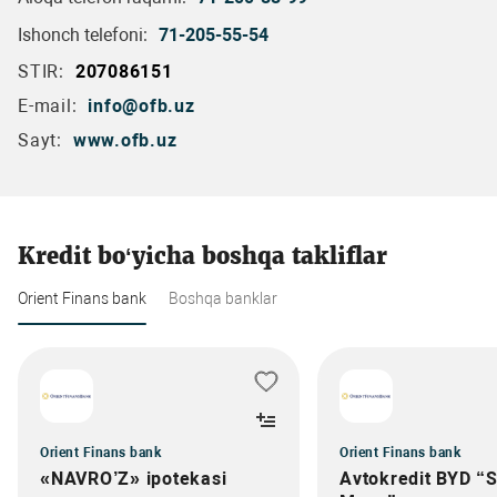
Ishonch telefoni:
71-205-55-54
STIR:
207086151
E-mail:
info@ofb.uz
Sayt:
www.ofb.uz
Kredit bo‘yicha boshqa takliflar
Orient Finans bank
Boshqa banklar
Orient Finans bank
Orient Finans bank
«NAVRO’Z» ipotekasi
Avtokredit BYD “