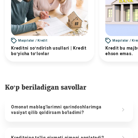
Maqolalar / Kredit
Maqolalar / Kre
Kreditni so‘ndirish usullari | Kredit
Kredit bu majbu
bo‘yicha to‘lovlar
ehson emas.
Ko‘p beriladigan savollar
Omonat mablag'larimni qarindoshlarimga
vasiyat qilib qoldirsam bo'ladimi?
Kreditning to'liq qiymati nimani anglatadi?