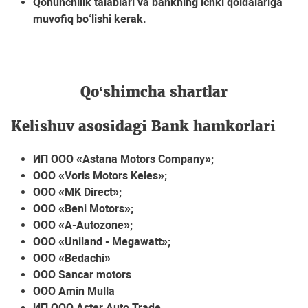
Qonunchilik talablari va bankning ichki qoidalariga
muvofiq bo‘lishi kerak.
Qo‘shimcha shartlar
Kelishuv asosidagi Bank hamkorlari
ИП ООО «Astana Motors Company»;
ООО «Voris Motors Keles»;
ООО «MK Direct»;
ООО «Beni Motors»;
ООО «A-Autozone»;
ООО «Uniland - Megawatt»;
ООО «Bedachi»
ООО Sancar motors
ООО Amin Mulla
ИП ООО Aster Auto Trade