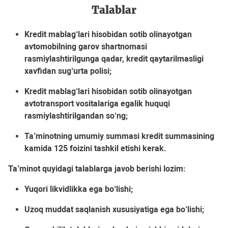
Talablar
Kredit mablag‘lari hisobidan sotib olinayotgan
avtomobilning garov shartnomasi
rasmiylashtirilgunga qadar, kredit qaytarilmasligi
xavfidan sug‘urta polisi;
Kredit mablag‘lari hisobidan sotib olinayotgan
avtotransport vositalariga egalik huquqi
rasmiylashtirilgandan so‘ng;
Ta’minotning umumiy summasi kredit summasining
kamida 125 foizini tashkil etishi kerak.
Ta’minot quyidagi talablarga javob berishi lozim:
Yuqori likvidlikka ega bo‘lishi;
Uzoq muddat saqlanish xususiyatiga ega bo‘lishi;