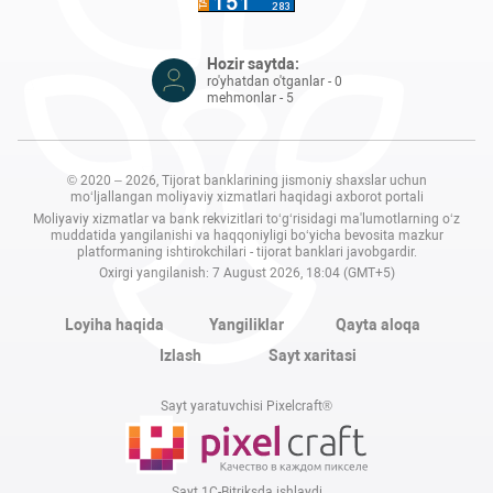
Hozir saytda:
ro'yhatdan o'tganlar - 0
mehmonlar - 5
© 2020 – 2026, Tijorat banklarining jismoniy shaxslar uchun
mo‘ljallangan moliyaviy xizmatlari haqidagi axborot portali
Moliyaviy xizmatlar va bank rekvizitlari to‘g‘risidagi ma'lumotlarning o‘z
muddatida yangilanishi va haqqoniyligi bo‘yicha bevosita mazkur
platformaning ishtirokchilari - tijorat banklari javobgardir.
Oxirgi yangilanish: 7 August 2026, 18:04 (GMT+5)
Loyiha haqida
Yangiliklar
Qayta aloqa
Izlash
Sayt xaritasi
Sayt yaratuvchisi Pixelcraft®
Sayt 1C-Bitriksda ishlaydi