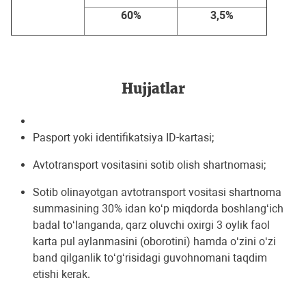
60%
3,5%
Hujjatlar
Pasport yoki identifikatsiya ID-kartasi;
Avtotransport vositasini sotib olish shartnomasi;
Sotib olinayotgan avtotransport vositasi shartnoma
summasining 30% idan koʻp miqdorda boshlangʻich
badal toʻlanganda, qarz oluvchi oxirgi 3 oylik faol
karta pul aylanmasini (oborotini) hamda oʻzini oʻzi
band qilganlik toʻgʻrisidagi guvohnomani taqdim
etishi kerak.