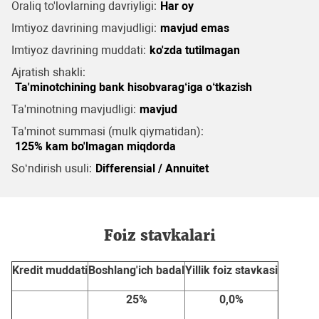
Oraliq to'lovlarning davriyligi:
Har oy
Imtiyoz davrining mavjudligi:
mavjud emas
Imtiyoz davrining muddati:
ko'zda tutilmagan
Ajratish shakli:
Ta'minotchining bank hisobvarag‘iga o‘tkazish
Ta'minotning mavjudligi:
mavjud
Ta'minot summasi (mulk qiymatidan):
125% kam bo'lmagan miqdorda
So‘ndirish usuli:
Differensial / Annuitet
Foiz stavkalari
Kredit muddati
Boshlang'ich badal
Yillik foiz stavkasi
25%
0,0%