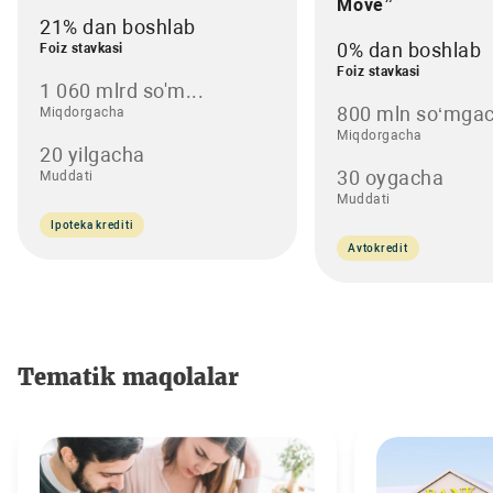
Move”
21% dan boshlab
0% dan boshlab
Foiz stavkasi
Foiz stavkasi
1 060 mlrd so'm...
800 mln so‘mgac
Miqdorgacha
Miqdorgacha
20 yilgacha
30 oygacha
Muddati
Muddati
Ipoteka krediti
Avtokredit
Tematik maqolalar