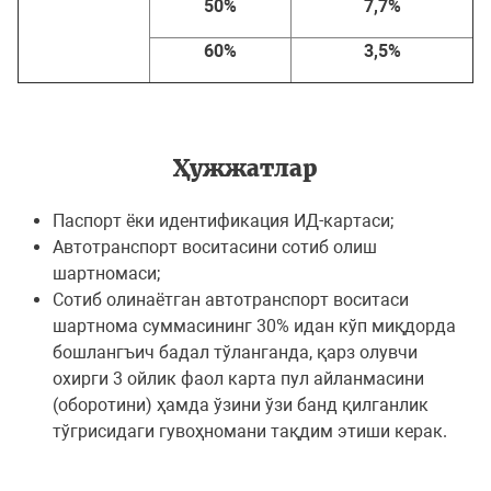
50%
7,7%
60%
3,5%
Ҳужжатлар
Паспорт ёки идентификация ИД-картаси;
Автотранспорт воситасини сотиб олиш
шартномаси;
Сотиб олинаётган автотранспорт воситаси
шартнома суммасининг 30% идан кўп миқдорда
бошлангъич бадал тўланганда, қарз олувчи
охирги 3 ойлик фаол карта пул айланмасини
(оборотини) ҳамда ўзини ўзи банд қилганлик
тўгрисидаги гувоҳномани тақдим этиши керак.