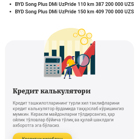
BYD Song Plus DMi UzPride 110 km 387 200 000 UZS
BYD Song Plus DMi UzPride 150 km 409 700 000 UZS
Кредит калькулятори
Кредит ташкилотларининг турли хил таклифларини
кредит калькулятор ёрдамида таққослаб кўришингиз
мумкин. Керакли майдонларни тўлдирсангиз, ҳар
ойлик тўловлар бўйича тўлиқ ва қулай шаклдаги
ахборотга эга бўласиз.