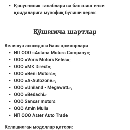
Қонунчилик талаблари ва банкнинг ички
қоидаларига мувофиқ бўлиши керак.
Қўшимча шартлар
Келишув асосидаги Банк ҳамкорлари
ИП ООО «Astana Motors Company»;
ООО «Voris Motors Keles»;
ООО «MK Direct»;
ООО «Beni Motors»;
ООО «A-Autozone»;
ООО «Uniland - Megawatt»;
ООО «Bedachi»
ООО Sancar motors
ООО Amin Mulla
ИП ООО Aster Auto Trade
Келишилган моделлар қатори: