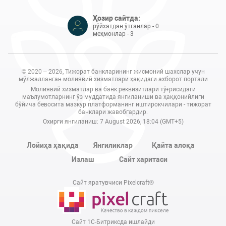
Ҳозир сайтда:
рўйхатдан ўтганлар - 0
меҳмонлар - 3
© 2020 – 2026, Тижорат банкларининг жисмоний шахслар учун
мўлжалланган молиявий хизматлари ҳақидаги ахборот портали
Молиявий хизматлар ва банк реквизитлари тўғрисидаги
маълумотларнинг ўз муддатида янгиланиши ва ҳаққонийлиги
бўйича бевосита мазкур платформанинг иштирокчилари - тижорат
банклари жавобгардир.
Охирги янгиланиш: 7 August 2026, 18:04 (GMT+5)
Лойиҳа ҳақида
Янгиликлар
Қайта алоқа
Излаш
Сайт харитаси
Сайт яратувчиси Pixelcraft®
Сайт 1C-Битриксда ишлайди