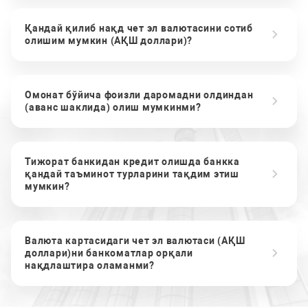
Қандай қилиб нақд чет эл валютасини сотиб
олишим мумкин (АҚШ доллари)?
Омонат бўйича фоизли даромадни олдиндан
(аванс шаклида) олиш мумкинми?
Тижорат банкидан кредит олишда банкка
қандай таъминот турларини тақдим этиш
мумкин?
Валюта картасидаги чет эл валютаси (АҚШ
доллари)ни банкоматлар орқали
нақдлаштира оламанми?