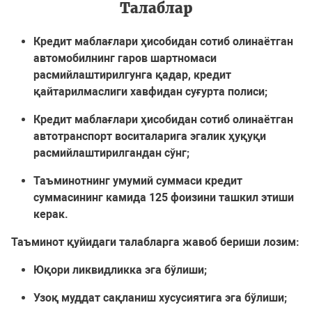
Талаблар
Кредит маблағлари ҳисобидан сотиб олинаётган
автомобилнинг гаров шартномаси
расмийлаштирилгунга қадар, кредит
қайтарилмаслиги хавфидан суғурта полиси;
Кредит маблағлари ҳисобидан сотиб олинаётган
автотранспорт воситаларига эгалик ҳуқуқи
расмийлаштирилгандан сўнг;
Таъминотнинг умумий суммаси кредит
суммасининг камида 125 фоизини ташкил этиши
керак.
Таъминот қуйидаги талабларга жавоб бериши лозим:
Юқори ликвидликка эга бўлиши;
Узоқ муддат сақланиш хусусиятига эга бўлиши;