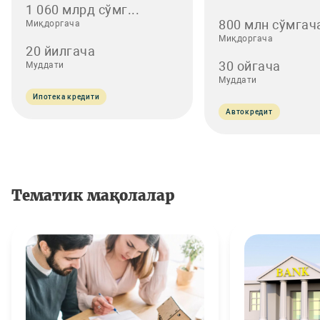
1 060 млрд сўмг...
800 млн сўмгач
Миқдоргача
Миқдоргача
20 йилгача
30 ойгача
Муддати
Муддати
Ипотека кредити
Автокредит
Тематик мақолалар