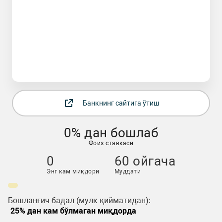
Банкнинг сайтига ўтиш
0% дан бошлаб
Фоиз ставкаси
0
60 ойгача
Энг кам миқдори
Муддати
Бошланғич бадал (мулк қийматидан):
25% дан кам бўлмаган миқдорда