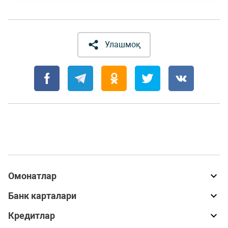
Улашмоқ
Омонатлар
Банк карталари
Кредитлар