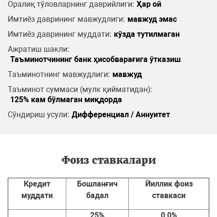
Оралиқ тўловларнинг даврийлиги:
Ҳар ой
Имтиёз даврининг мавжудлиги:
мавжуд эмас
Имтиёз даврининг муддати:
кўзда тутилмаган
Ажратиш шакли:
Таъминотчининг банк ҳисобварағига ўтказиш
Таъминотнинг мавжудлиги:
мавжуд
Таъминот суммаси (мулк қийматидан):
125% кам бўлмаган миқдорда
Сўндириш усули:
Дифференциал / Аннуитет
Фоиз ставкалари
Кредит
Бошланғич
Йиллик фоиз
муддати
бадал
ставкаси
25%
0,0%