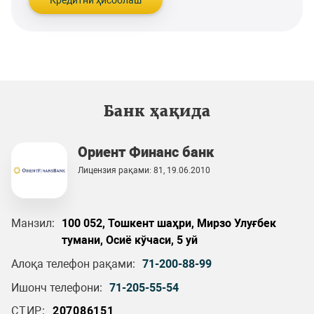
Кредитни ҳисоблаш
Банк ҳақида
Ориент Финанс банк
Лицензия рақами: 81, 19.06.2010
Манзил:
100 052, Тошкент шаҳри, Мирзо Улуғбек
тумани, Осиё кўчаси, 5 уй
Алоқа телефон рақами:
71-200-88-99
Ишонч телефони:
71-205-55-54
СТИР:
207086151