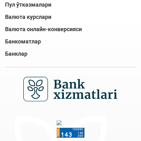
Пул ўтказмалари
Валюта курслари
Валюта онлайн-конверсияси
Банкоматлар
Банклар