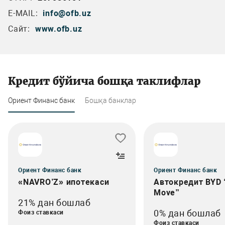
E-MAIL:
info@ofb.uz
Сайт:
www.ofb.uz
Кредит бўйича бошқа таклифлар
Ориент Финанс банк
Бошқа банклар
Ориент Финанс банк
Ориент Финанс банк
«NAVRO’Z» ипотекаси
Автокредит BYD 
Move”
21% дан бошлаб
0% дан бошлаб
Фоиз ставкаси
Фоиз ставкаси