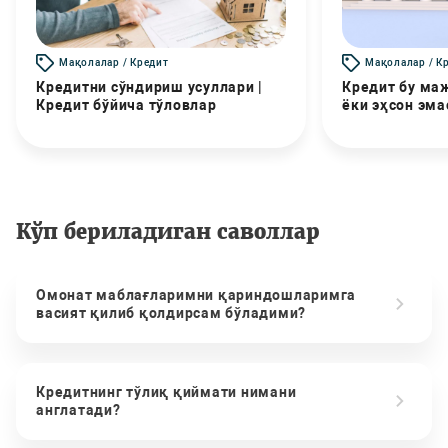
Мақолалар / Кредит
Мақолалар / К
Кредитни сўндириш усуллари |
Кредит бу маж
Кредит бўйича тўловлар
ёки эҳсон эма
Кўп бериладиган саволлар
Омонат маблағларимни қариндошларимга
васият қилиб қолдирсам бўладими?
Кредитнинг тўлиқ қиймати нимани
англатади?