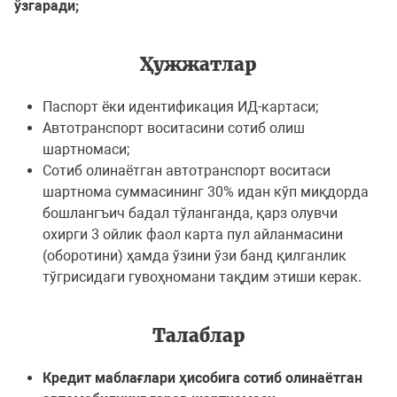
ўзгаради;
Ҳужжатлар
Паспорт ёки идентификация ИД-картаси;
Автотранспорт воситасини сотиб олиш
шартномаси;
Сотиб олинаётган автотранспорт воситаси
шартнома суммасининг 30% идан кўп миқдорда
бошлангъич бадал тўланганда, қарз олувчи
охирги 3 ойлик фаол карта пул айланмасини
(оборотини) ҳамда ўзини ўзи банд қилганлик
тўгрисидаги гувоҳномани тақдим этиши керак.
Талаблар
Кредит маблағлари ҳисобига сотиб олинаётган