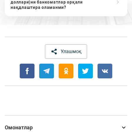
доллари)ни банкоматлар орқали
нақдлаштира оламанми?
Улашмоқ
Омонатлар