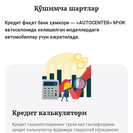
Қўшимча шартлар
Кредит фақат банк ҳамкори — «AUTOCENTER» МЧЖ
автосалонида келишилган моделлардаги
автомобиллар учун ажратилади.
Кредит калькулятори
Кредит ташкилотларининг турли хил таклифларини
кредит калькулятор ёрдамида таққослаб кўришингиз