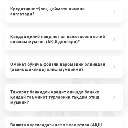
Кредитнинг тўлиқ қиймати нимани
англатади?
Қандай қилиб нақд чет эл валютасини сотиб
олишим мумкин (АҚШ доллари)?
Омонат бўйича фоизли даромадни олдиндан
(аванс шаклида) олиш мумкинми?
Тижорат банкидан кредит олишда банкка
қандай таъминот турларини тақдим этиш
мумкин?
Валюта картасидаги чет эл валютаси (АҚШ