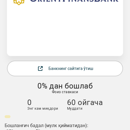
Банкнинг сайтига ўтиш
0% дан бошлаб
Фоиз ставкаси
0
60 ойгача
Энг кам миқдори
Муддати
Бошланғич бадал (мулк қийматидан):