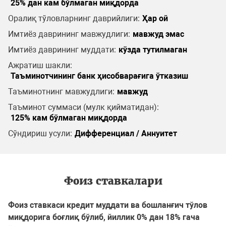
25% дан кам бўлмаган миқдорда
Оралиқ тўловларнинг даврийлиги:
Ҳар ой
Имтиёз даврининг мавжудлиги:
мавжуд эмас
Имтиёз даврининг муддати:
кўзда тутилмаган
Ажратиш шакли:
Таъминотчининг банк ҳисобварағига ўтказиш
Таъминотнинг мавжудлиги:
мавжуд
Таъминот суммаси (мулк қийматидан):
125% кам бўлмаган миқдорда
Сўндириш усули:
Дифференциал / Аннуитет
Фоиз ставкалари
Фоиз ставкаси кредит муддати ва бошланғич тўлов
миқдорига боғлиқ бўлиб, йиллик 0% дан 18% гача