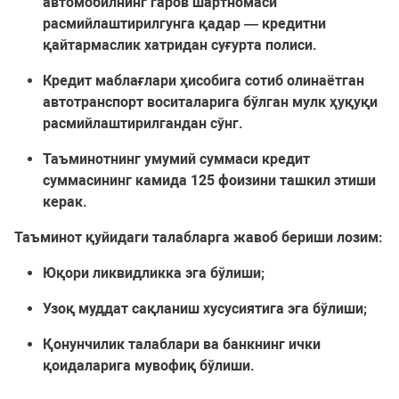
автомобилнинг гаров шартномаси
расмийлаштирилгунга қадар — кредитни
қайтармаслик хатридан суғурта полиси.
Кредит маблағлари ҳисобига сотиб олинаётган
автотранспорт воситаларига бўлган мулк ҳуқуқи
расмийлаштирилгандан сўнг.
Таъминотнинг умумий суммаси кредит
суммасининг камида 125 фоизини ташкил этиши
керак.
Таъминот қуйидаги талабларга жавоб бериши лозим:
Юқори ликвидликка эга бўлиши;
Узоқ муддат сақланиш хусусиятига эга бўлиши;
Қонунчилик талаблари ва банкнинг ички
қоидаларига мувофиқ бўлиши.