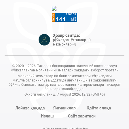
Ҳозир сайтда:
рўйхатдан ўтганлар - 0
меҳмонлар - 8
© 2020 – 2026, Тижорат банкларининг жисмоний шахслар учун
мўлжалланган молиявий хизматлари ҳақидаги ахборот портали
Молиявий хизматлар ва банк реквизитлари тўғрисидаги
маълумотларнинг ўз муддатида янгиланиши ва ҳаққонийлиги
бўйича бевосита мазкур платформанинг иштирокчилари - тижорат
банклари жавобгардир.
Охирги янгиланиш: 7 August 2026, 12:32 (GMT+5)
Лойиҳа ҳақида
Янгиликлар
Қайта алоқа
Излаш
Сайт харитаси