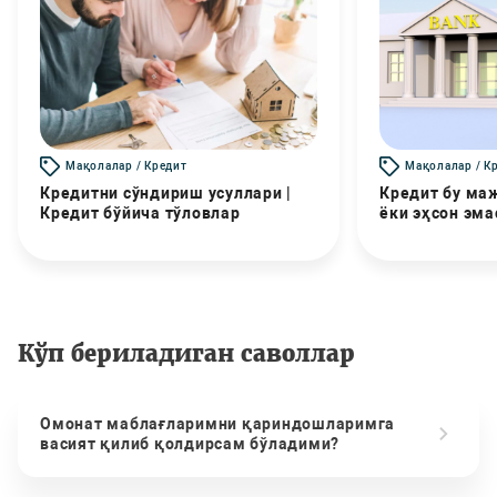
Мақолалар / Кредит
Мақолалар / К
Кредитни сўндириш усуллари |
Кредит бу маж
Кредит бўйича тўловлар
ёки эҳсон эма
Кўп бериладиган саволлар
Омонат маблағларимни қариндошларимга
васият қилиб қолдирсам бўладими?