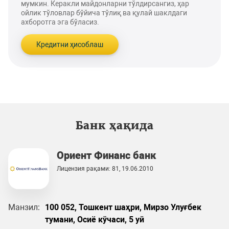
мумкин. Керакли майдонларни тўлдирсангиз, ҳар
ойлик тўловлар бўйича тўлиқ ва қулай шаклдаги
ахборотга эга бўласиз.
Кредитни ҳисоблаш
Банк ҳақида
Ориент Финанс банк
Лицензия рақами: 81, 19.06.2010
Манзил:
100 052, Тошкент шаҳри, Мирзо Улуғбек
тумани, Осиё кўчаси, 5 уй