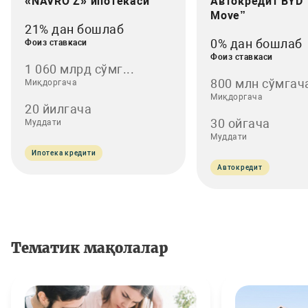
«NAVRO’Z» ипотекаси
Автокредит BYD 
Move”
21% дан бошлаб
0% дан бошлаб
Фоиз ставкаси
Фоиз ставкаси
1 060 млрд сўмг...
800 млн сўмгач
Миқдоргача
Миқдоргача
20 йилгача
30 ойгача
Муддати
Муддати
Ипотека кредити
Автокредит
Тематик мақолалар