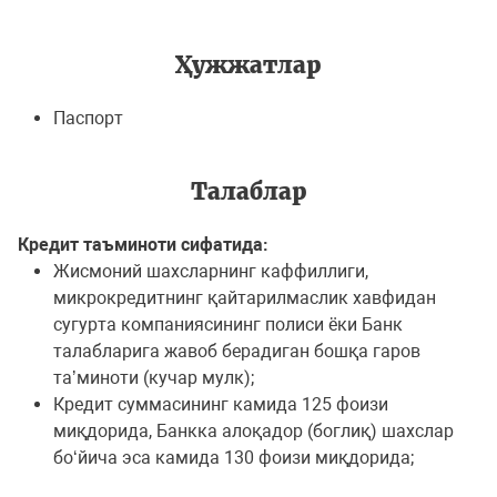
Ҳужжатлар
Паспорт
Талаблар
Кредит таъминоти сифатида:
Жисмоний шахсларнинг каффиллиги,
микрокредитнинг қайтарилмаслик хавфидан
сугурта компаниясининг полиси ёки Банк
талабларига жавоб берадиган бошқа гаров
таʼминоти (кучар мулк);
Кредит суммасининг камида 125 фоизи
миқдорида, Банкка алоқадор (боглиқ) шахслар
боʻйича эса камида 130 фоизи миқдорида;