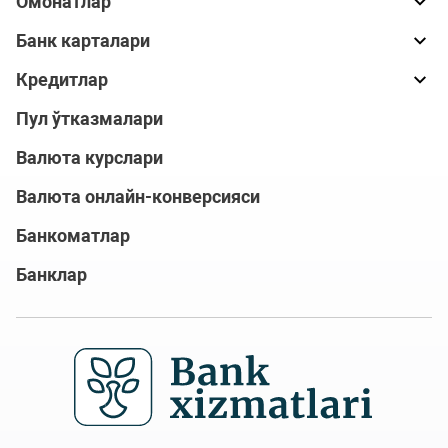
Омонатлар
Банк карталари
Кредитлар
Пул ўтказмалари
Валюта курслари
Валюта онлайн-конверсияси
Банкоматлар
Банклар