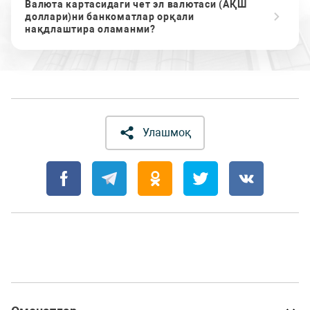
Валюта картасидаги чет эл валютаси (АҚШ
доллари)ни банкоматлар орқали
нақдлаштира оламанми?
Улашмоқ