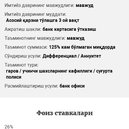
Имтиёз даврининг мавжудлиги:
мавжуд
Имтиёз даврининг муддати:
Асосий қарзни тўлашга 3 ой вақт
Ажратиш шакли:
банк картасига ўтказиш
Таъминотнинг мавжудлиги:
мавжуд
Таъминот суммаси:
125% кам бўлмаган миқдорда
Сўндириш усули:
Дифференциал / Аннуитет
Таъминот тури:
гаров / учинчи шахсларнинг кафиллиги / суғурта
полиси
Расмийлаштириш усули:
банк офиси
Фоиз ставкалари
26%