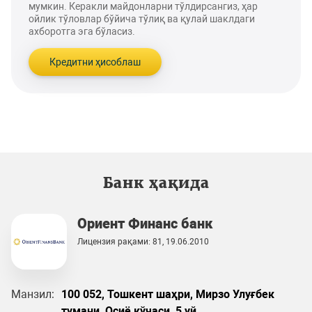
мумкин. Керакли майдонларни тўлдирсангиз, ҳар
ойлик тўловлар бўйича тўлиқ ва қулай шаклдаги
ахборотга эга бўласиз.
Кредитни ҳисоблаш
Банк ҳақида
Ориент Финанс банк
Лицензия рақами: 81, 19.06.2010
Манзил:
100 052, Тошкент шаҳри, Мирзо Улуғбек
тумани, Осиё кўчаси, 5 уй