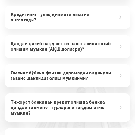
Кредитнинг тўлиқ қиймати нимани
англатади?
Қандай қилиб нақд чет эл валютасини сотиб
олишим мумкин (АҚШ доллари)?
Омонат бўйича фоизли даромадни олдиндан
(аванс шаклида) олиш мумкинми?
Тижорат банкидан кредит олишда банкка
қандай таъминот турларини тақдим этиш
мумкин?