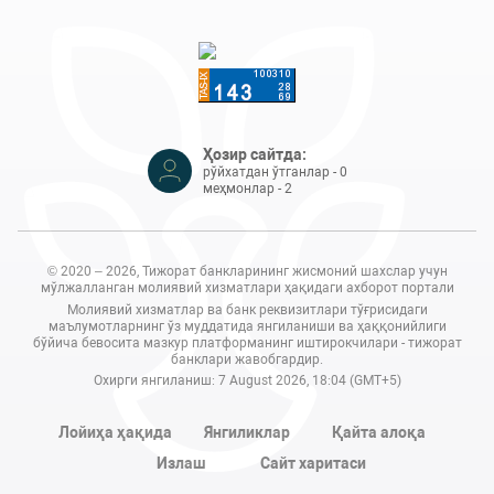
Ҳозир сайтда:
рўйхатдан ўтганлар - 0
меҳмонлар - 2
© 2020 – 2026, Тижорат банкларининг жисмоний шахслар учун
мўлжалланган молиявий хизматлари ҳақидаги ахборот портали
Молиявий хизматлар ва банк реквизитлари тўғрисидаги
маълумотларнинг ўз муддатида янгиланиши ва ҳаққонийлиги
бўйича бевосита мазкур платформанинг иштирокчилари - тижорат
банклари жавобгардир.
Охирги янгиланиш: 7 August 2026, 18:04 (GMT+5)
Лойиҳа ҳақида
Янгиликлар
Қайта алоқа
Излаш
Сайт харитаси