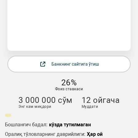
Банкнинг сайтига ўтиш
26%
Фоиз ставкаси
3 000 000 сўм
12 ойгача
Энг кам миқдори
Муддати
Бошланғич бадал:
кўзда тутилмаган
Оралиқ тўловларнинг даврийлиги:
Ҳар ой