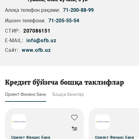
Алоқа телефон рақами:
71-200-88-99
Ишонч телефони:
71-205-55-54
СТИР:
207086151
E-MAIL:
info@ofb.uz
Сайт:
www.ofb.uz
Кредит бўйича бошқа таклифлар
Ориент Финанс банк
Бошқа банклар
Ориент Финанс банк
Ориент Финанс банк