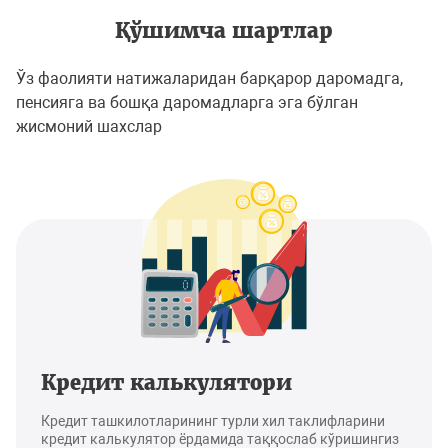
Қўшимча шартлар
Ўз фаолияти натижаларидан барқарор даромадга,
пенсияга ва бошқа даромадларга эга бўлган
жисмоний шахслар
Кредит калькулятори
Кредит ташкилотларининг турли хил таклифларини
кредит калькулятор ёрдамида таққослаб кўришингиз