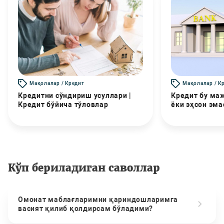
Мақолалар / Кредит
Мақолалар / К
Кредитни сўндириш усуллари |
Кредит бу маж
Кредит бўйича тўловлар
ёки эҳсон эма
Кўп бериладиган саволлар
Омонат маблағларимни қариндошларимга
васият қилиб қолдирсам бўладими?