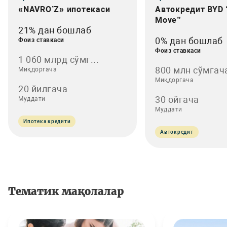
«NAVRO’Z» ипотекаси
Автокредит BYD 
Move”
21% дан бошлаб
0% дан бошлаб
Фоиз ставкаси
Фоиз ставкаси
1 060 млрд сўмг...
800 млн сўмгач
Миқдоргача
Миқдоргача
20 йилгача
30 ойгача
Муддати
Муддати
Ипотека кредити
Автокредит
Тематик мақолалар