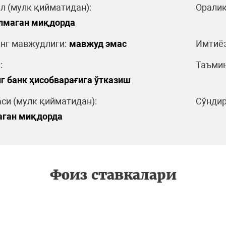
л (мулк қийматидан):
Оралиқ
ўлмаган миқдорда
нг мавжудлиги:
мавжуд эмас
Имтиёз
:
Таъмин
г банк ҳисобварағига ўтказиш
си (мулк қийматидан):
Сўндир
аган миқдорда
Фоиз ставкалари