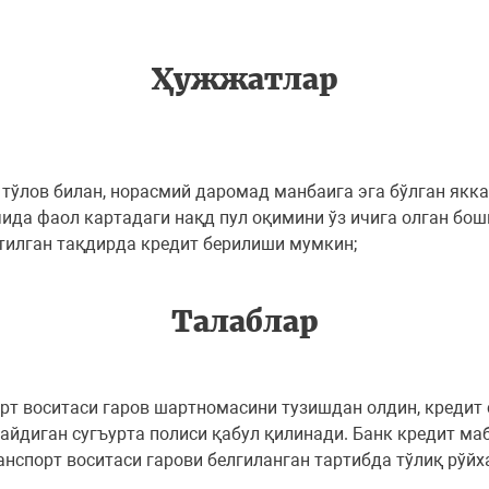
Ҳужжатлар
ўлов билан, норасмий даромад манбаига эга бўлган якка 
ичида фаол картадаги нақд пул оқимини ўз ичига олган 
тилган тақдирда кредит берилиши мумкин;
Талаблар
орт воситаси гаров шартномасини тузишдан олдин, креди
йдиган сугъурта полиси қабул қилинади. Банк кредит ма
нспорт воситаси гарови белгиланган тартибда тўлиқ рўйх