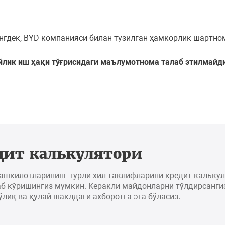
нингдек, BYD компанияси билан тузилган ҳамкорлик шартн
йлик иш ҳақи тўғрисидаги маълумотнома талаб этилмайд
дит калькулятори
ташкилотларининг турли хил таклифларини кредит кальку
б кўришингиз мумкин. Керакли майдонларни тўлдирсангиз
ўлиқ ва қулай шаклдаги ахборотга эга бўласиз.