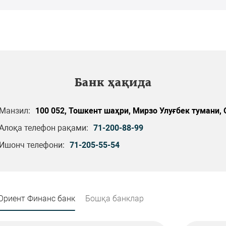
Банк ҳақида
Манзил:
100 052, Тошкент шаҳри, Мирзо Улуғбек тумани, О
Алоқа телефон рақами:
71-200-88-99
Ишонч телефони:
71-205-55-54
Ориент Финанс банк
Бошқа банклар