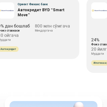
Ориент Финанс банк
Автокредит BYD “Smart
Move”
0% дан бошлаб
800 млн сўмгача
оиз ставкаси
Миқдоргача
30 ойгача
24%
уддати
Фоиз став
20 йил
Автокредит
Муддати
Ипотека к