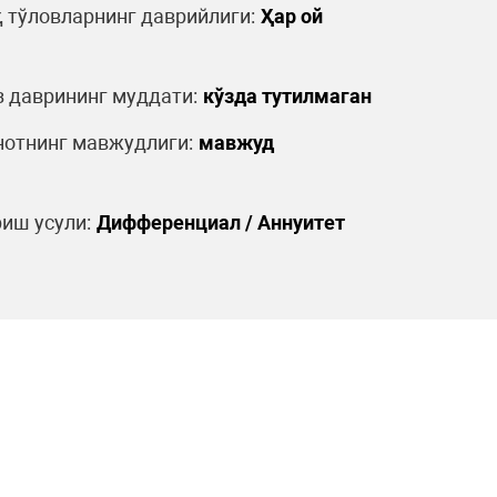
 тўловларнинг даврийлиги:
Ҳар ой
 даврининг муддати:
кўзда тутилмаган
отнинг мавжудлиги:
мавжуд
иш усули:
Дифференциал / Аннуитет