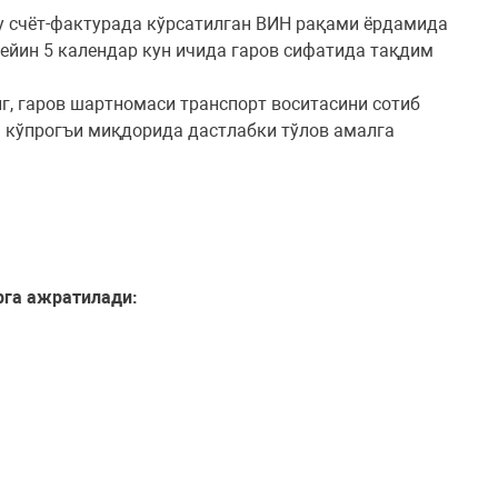
 у счёт-фактурада кўрсатилган ВИН рақами ёрдамида
кейин 5 календар кун ичида гаров сифатида тақдим
г, гаров шартномаси транспорт воситасини сотиб
н кўпрогъи миқдорида дастлабки тўлов амалга
рга ажратилади: