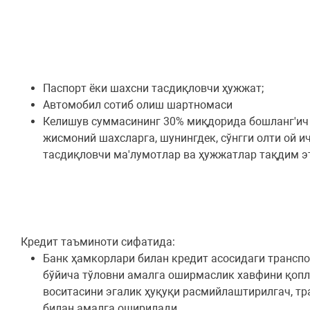
Паспорт ёки шахсни тасдиқловчи ҳужжат;
Автомобил сотиб олиш шартномаси
Келишув суммасининг 30% миқдорида бошланг'ич т
жисмоний шахсларга, шунингдек, сўнгги олти ой 
тасдиқловчи ма'лумотлар ва ҳужжатлар тақдим э
Кредит таъминоти сифатида:
Банк ҳамкорлари билан кредит асосидаги трансп
бўйича тўловни амалга оширмаслик хавфини қопла
воситасини эгалик ҳуқуқи расмийлаштирилгач, тра
билан амалга оширилади.