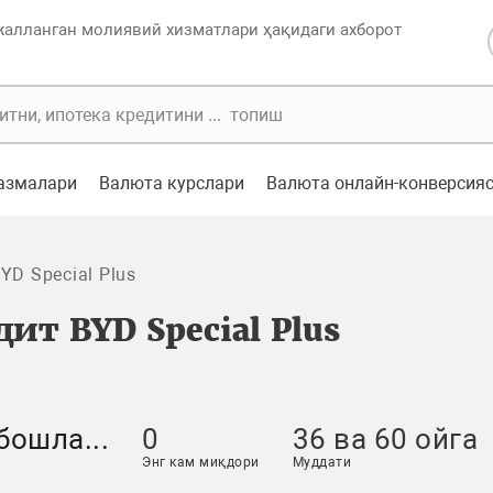
жалланган молиявий хизматлари ҳақидаги ахборот
казмалари
Валюта курслари
Валюта онлайн-конверсия
YD Special Plus
ит BYD Special Plus
бошла...
0
36 ва 60 ойга
Энг кам миқдори
Муддати