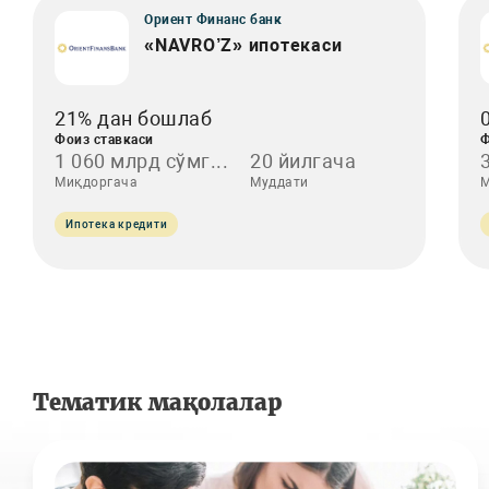
Ориент Финанс банк
«NAVRO’Z» ипотекаси
21% дан бошлаб
Фоиз ставкаси
Ф
1 060 млрд сўмг...
20 йилгача
Миқдоргача
Муддати
М
Ипотека кредити
Тематик мақолалар