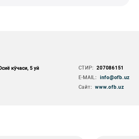
СТИР:
207086151
сиё кўчаси, 5 уй
E-MAIL:
info@ofb.uz
Сайт:
www.ofb.uz