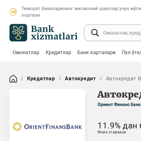
Тижорат банкларининг жисмоний шахслар учун мўл
портали
Омонатлар
Кредитлар
Банк карталари
Пул ўт
Кредитлар
Автокредит
Автокредит B
Автокред
Ориент Финанс банк
11.9% дан 
Фоиз ставкаси