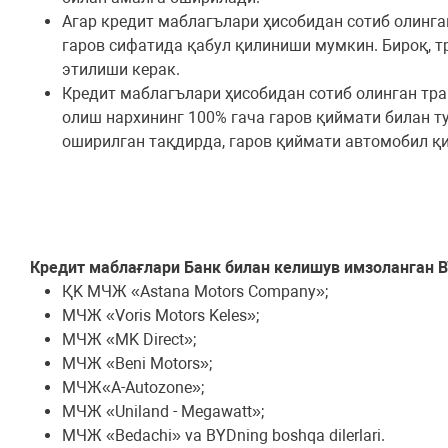
Агар кредит маблагълари ҳисобидан сотиб олинга
гаров сифатида қабул қилиниши мумкин. Бироқ, т
этилиши керак.
Кредит маблагълари ҳисобидан сотиб олинган тра
олиш нархининг 100% гача гаров қиймати билан т
оширилган тақдирда, гаров қиймати автомобил қи
Кредит маблағлари Банк билан келишув имзоланган B
ҚK МЧЖ «Astana Motors Company»;
МЧЖ «Voris Motors Keles»;
МЧЖ «MK Direct»;
МЧЖ «Beni Motors»;
МЧЖ«A-Autozone»;
МЧЖ «Uniland - Megawatt»;
МЧЖ «Bedachi» va BYDning boshqa dilerlari.