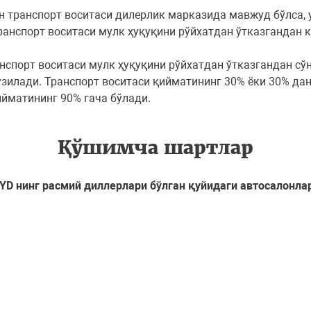
н транспорт воситаси дилерлик марказида мавжуд бўлса,
ранспорт воситаси мулк ҳуқуқини рўйхатдан ўтказгандан 
нспорт воситаси мулк ҳуқуқини рўйхатдан ўтказгандан сўн
узилади. Транспорт воситаси қийматининг 30% ёки 30% да
йматининг 90% гача бўлади.
Қўшимча шартлар
YD нинг расмий диллерлари бўлган қуйидаги автосалонла