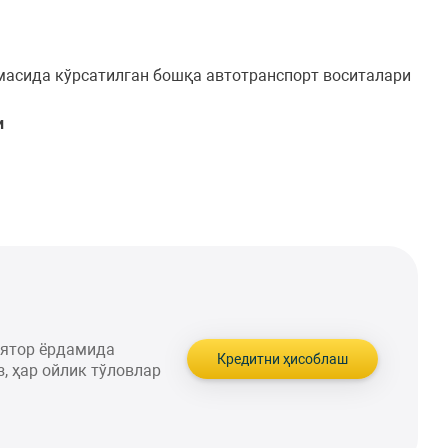
омасида кўрсатилган бошқа автотранспорт воситалари
и
лятор ёрдамида
Кредитни ҳисоблаш
, ҳар ойлик тўловлар