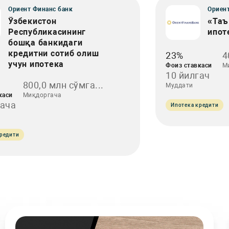
Ориент Финанс банк
Ориент
Ўзбекистон
«Таъ
Республикасининг
ипот
бошқа банкидаги
кредитни сотиб олиш
23%
4
учун ипотека
Фоиз ставкаси
М
10 йилгач
800,0 млн сўмга...
Муддати
каси
Миқдоргача
гача
Ипотека кредити
редити