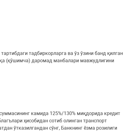
тартибдаги тадбиркорларга ва ўз ўзини банд қилган
бошқа (қўшимча) даромад манбалари мавжудлигини
т суммасининг камида 125%/130% миқдорида кредит
благълари ҳисобидан сотиб олинган транспорт
атдан ўтказилгандан сўнг, Банкнинг ёзма розилиги