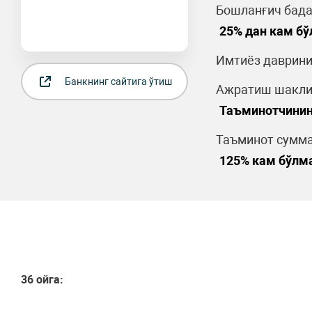
Бошланғич бада
25% дан кам б
Имтиёз даврини
Банкнинг сайтига ўтиш
Ажратиш шакли
Таъминотчинин
Таъминот сумма
125% кам бўлм
36 ойга: