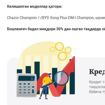
Келишилган моделлар қатори:
Chazor Champion /-/BYD Song Plus DM-I Champion, шу
Бошланғич бадал миқдори 30% дан ошган тақдирда о
Кре
Кредит 
таққосла
бўйича т