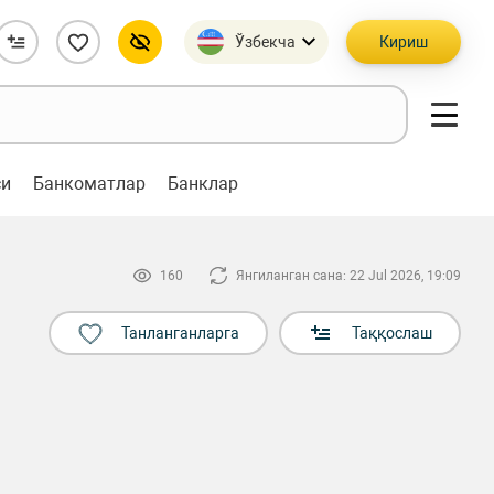
Ўзбекча
Кириш
си
Банкоматлар
Банклар
160
Янгиланган сана: 22 Jul 2026, 19:09
Танланганларга
Таққослаш