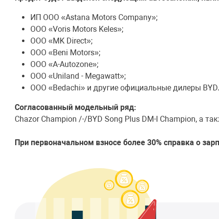
ИП ООО «Astana Motors Company»;
ООО «Voris Motors Keles»;
ООО «MK Direct»;
ООО «Beni Motors»;
ООО «A-Autozone»;
ООО «Uniland - Megawatt»;
ООО «Bedachi» и другие официальные дилеры BYD
Согласованный модельный ряд:
Chazor Champion /-/BYD Song Plus DM-I Champion, а та
При первоначальном взносе более 30% справка о зарп