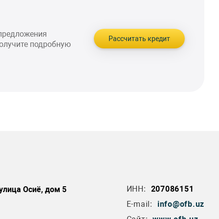
 предложения
Рассчитать кредит
получите подробную
ИНН:
207086151
улица Осиё, дом 5
E-mail:
info@ofb.uz