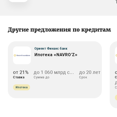
Другие предложения по кредитам
Ориент Финанс банк
Ипотека «NAVRO’Z»
от 21%
до 1 060 млрд с...
до 20 лет
Ставка
Сумма до
Срок
С
С
Ипотека