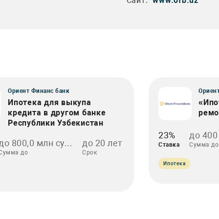
Сайт:
www.ofb.uz
Ориент Финанс банк
Ориент
Ипотека для выкупа
«Ипо
кредита в другом банке
ремо
Республики Узбекистан
23%
до 400
до 800,0 млн су...
до 20 лет
Ставка
Сумма до
Сумма до
Срок
Ипотека