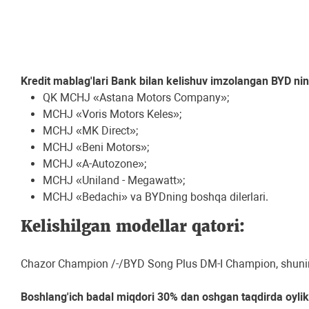
Kredit mablag'lari Bank bilan kelishuv imzolangan BYD ning 
QK MCHJ «Astana Motors Company»;
MCHJ «Voris Motors Keles»;
MCHJ «MK Direct»;
MCHJ «Beni Motors»;
MCHJ «A-Autozone»;
MCHJ «Uniland - Megawatt»;
MCHJ «Bedachi» va BYDning boshqa dilerlari.
Kelishilgan modellar qatori:
Chazor Champion /-/BYD Song Plus DM-I Champion, shuning
Boshlang'ich badal miqdori 30% dan oshgan taqdirda oylik 