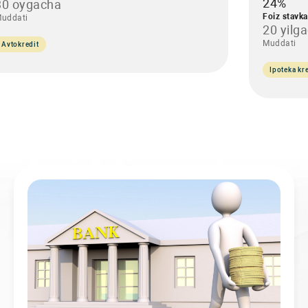
24%
30 oygacha
Foiz stavka
uddati
20 yilg
Muddati
Avtokredit
Ipoteka kre