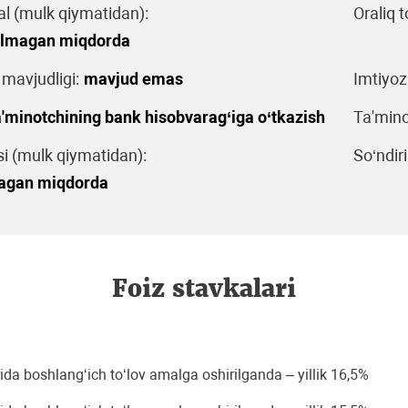
al (mulk qiymatidan):
Oraliq t
'lmagan miqdorda
 mavjudligi:
mavjud emas
Imtiyoz
'minotchining bank hisobvarag‘iga o‘tkazish
Ta'mino
 (mulk qiymatidan):
So‘ndiri
agan miqdorda
Foiz stavkalari
 boshlang‘ich to‘lov amalga oshirilganda – yillik 16,5%