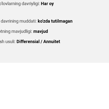
o'lovlarning davriyligi:
Har oy
 davrining muddati:
ko'zda tutilmagan
tning mavjudligi:
mavjud
sh usuli:
Differensial / Annuitet