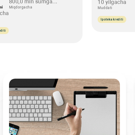
800,0 mln sumga...
10 yilgacha
si
Miqdorgacha
Muddati
acha
Ipoteka krediti
diti