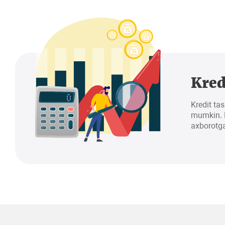
Kred
Kredit tas
mumkin. K
axborotga