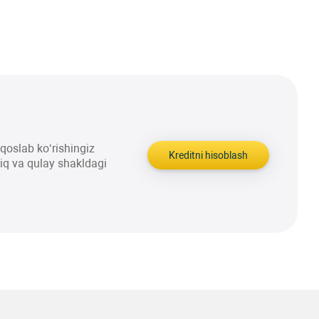
aqqoslab ko‘rishingiz
Kreditni hisoblash
liq va qulay shakldagi