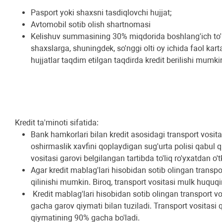
Pasport yoki shaxsni tasdiqlovchi hujjat;
Avtomobil sotib olish shartnomasi
Kelishuv summasining 30% miqdorida boshlang'ich to'lo
shaxslarga, shuningdek, so'nggi olti oy ichida faol k
hujjatlar taqdim etilgan taqdirda kredit berilishi mumki
Kredit ta'minoti sifatida:
Bank hamkorlari bilan kredit asosidagi transport vosi
oshirmaslik xavfini qoplaydigan sug'urta polisi qabul qi
vositasi garovi belgilangan tartibda to'liq ro'yxatdan 
Agar kredit mablag'lari hisobidan sotib olingan transpo
qilinishi mumkin. Biroq, transport vositasi mulk huquqi
Kredit mablag'lari hisobidan sotib olingan transport v
gacha garov qiymati bilan tuziladi. Transport vositasi
qiymatining 90% gacha bo'ladi.