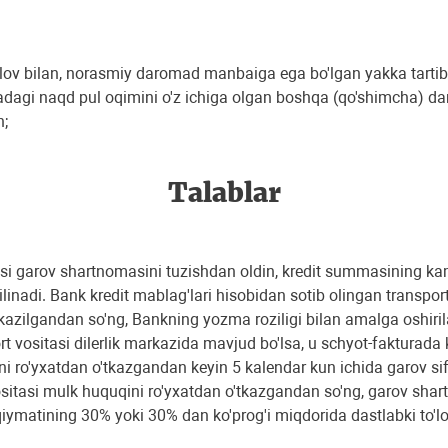
v bilan, norasmiy daromad manbaiga ega bo'lgan yakka tartibda
artadagi naqd pul oqimini o'z ichiga olgan boshqa (qo'shimcha) 
n;
Talablar
tasi garov shartnomasini tuzishdan oldin, kredit summasining k
linadi. Bank kredit mablag'lari hisobidan sotib olingan transport
o'tkazilgandan so'ng, Bankning yozma roziligi bilan amalga oshiri
rt vositasi dilerlik markazida mavjud bo'lsa, u schyot-fakturad
ni ro'yxatdan o'tkazgandan keyin 5 kalendar kun ichida garov sif
ositasi mulk huquqini ro'yxatdan o'tkazgandan so'ng, garov shar
 qiymatining 30% yoki 30% dan ko'prog'i miqdorida dastlabki to'