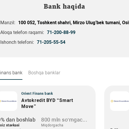
Bank haqida
Manzil:
100 052, Toshkent shahri, Mirzo Ulug’bek tumani, Osi
Aloqa telefon raqami:
71-200-88-99
Ishonch telefoni:
71-205-55-54
Finans bank
Boshqa banklar
Orient Finans bank
Avtokredit BYD “Smart
Move”
0% dan boshlab
800 mln so‘mgac...
oiz stavkasi
Miqdorgacha