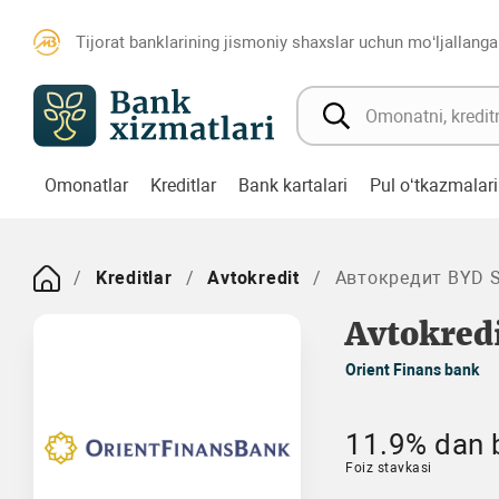
Tijorat banklarining jismoniy shaxslar uchun mo‘ljallanga
Omonatlar
Kreditlar
Bank kartalari
Pul o‘tkazmalari
Kreditlar
Avtokredit
Автокредит BYD S
Avtokredi
Orient Finans bank
11.9% dan b
Foiz stavkasi