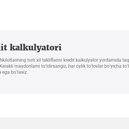
it kalkulyatori
hkilotlarining turli xil takliflarini kredit kalkulyator yordamida t
erakli maydonlarni to‘ldirsangiz, har oylik to‘lovlar bo‘yicha to‘
 ega bo‘lasiz.