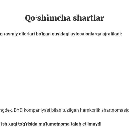
Qo‘shimcha shartlar
rasmiy dilerlari bo'lgan quyidagi avtosalonlarga ajratiladi:
dek, BYD kompaniyasi bilan tuzilgan hamkorlik shartnomasida 
ish xaqi to'g'risida ma'lumotnoma talab etilmaydi