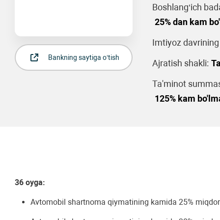
Boshlang‘ich bad
25% dan kam bo
Imtiyoz davrining
Bankning saytiga o‘tish
Ajratish shakli:
Ta
Ta'minot summasi
125% kam bo'lm
36 oyga:
Avtomobil shartnoma qiymatining kamida 25% miqdorida