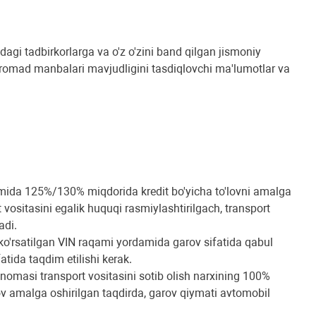
gi tadbirkorlarga va o'z o'zini band qilgan jismoniy
daromad manbalari mavjudligini tasdiqlovchi ma'lumotlar va
amida 125%/130% miqdorida kredit bo'yicha to'lovni amalga
 vositasini egalik huquqi rasmiylashtirilgach, transport
ladi.
a ko'rsatilgan VIN raqami yordamida garov sifatida qabul
atida taqdim etilishi kerak.
tnomasi transport vositasini sotib olish narxining 100%
lov amalga oshirilgan taqdirda, garov qiymati avtomobil