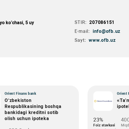
STIR:
207086151
yo ko’chasi, 5 uy
E-mail:
info@ofb.uz
Sayt:
www.ofb.uz
Orient Finans bank
Orient
O‘zbekiston
«Ta'
Respublikasining boshqa
ipote
bankidagi kreditni sotib
olish uchun ipoteka
23%
400
Foiz stavkasi
Miqd