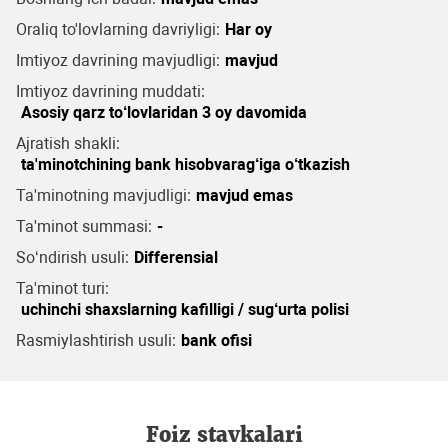
Oraliq to'lovlarning davriyligi:
Har oy
Imtiyoz davrining mavjudligi:
mavjud
Imtiyoz davrining muddati:
Asosiy qarz to‘lovlaridan 3 oy davomida
Ajratish shakli:
ta'minotchining bank hisobvarag‘iga o‘tkazish
Ta'minotning mavjudligi:
mavjud emas
Ta'minot summasi:
-
So‘ndirish usuli:
Differensial
Ta'minot turi:
uchinchi shaxslarning kafilligi / sug‘urta polisi
Rasmiylashtirish usuli:
bank ofisi
Foiz stavkalari