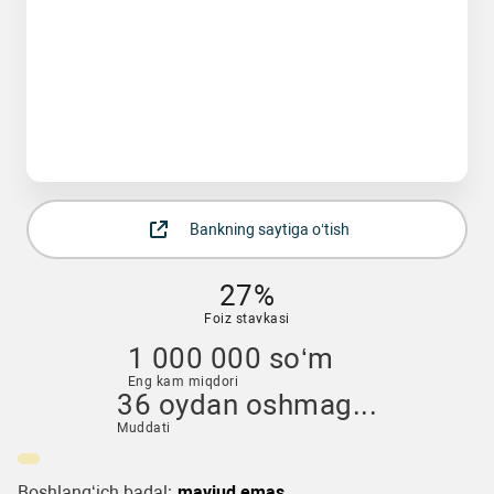
Bankning saytiga o‘tish
27%
Foiz stavkasi
1 000 000 so‘m
Eng kam miqdori
36 oydan oshmag...
Muddati
Boshlang‘ich badal:
mavjud emas