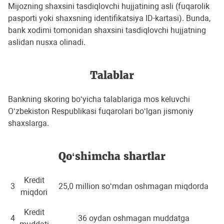
Mijozning shaxsini tasdiqlovchi hujjatining asli (fuqarolik
pasporti yoki shaxsning identifikatsiya ID-kartasi). Bunda,
bank xodimi tomonidan shaxsini tasdiqlovchi hujjatning
aslidan nusxa olinadi.
Talablar
Bankning skoring bo‘yicha talablariga mos keluvchi
O‘zbekiston Respublikasi fuqarolari bo‘lgan jismoniy
shaxslarga.
Qo‘shimcha shartlar
Kredit
3
25,0 million so‘mdan oshmagan miqdorda
miqdori
Kredit
4
36 oydan oshmagan muddatga