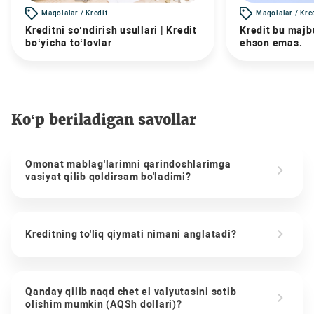
Maqolalar / Kredit
Maqolalar / Kre
Kreditni so‘ndirish usullari | Kredit
Kredit bu majbu
bo‘yicha to‘lovlar
ehson emas.
Ko‘p beriladigan savollar
Omonat mablag'larimni qarindoshlarimga
vasiyat qilib qoldirsam bo'ladimi?
Kreditning to'liq qiymati nimani anglatadi?
Qanday qilib naqd chet el valyutasini sotib
olishim mumkin (AQSh dollari)?