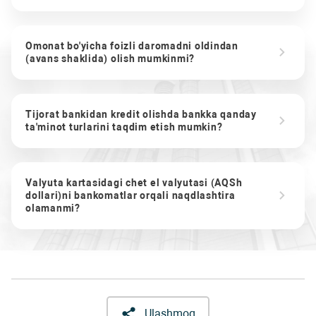
Omonat bo'yicha foizli daromadni oldindan
(avans shaklida) olish mumkinmi?
Tijorat bankidan kredit olishda bankka qanday
ta'minot turlarini taqdim etish mumkin?
Valyuta kartasidagi chet el valyutasi (AQSh
dollari)ni bankomatlar orqali naqdlashtira
olamanmi?
Ulashmoq