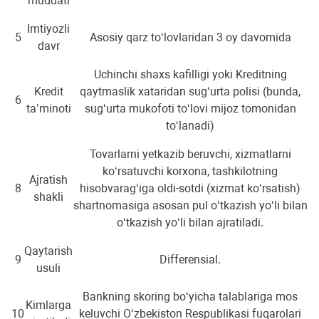
muddati
Imtiyozli
5
Asosiy qarz to‘lovlaridan 3 oy davomida
davr
Uchinchi shaxs kafilligi yoki Kreditning
Kredit
qaytmaslik xataridan sug‘urta polisi (bunda,
6
ta’minoti
sug‘urta mukofoti to‘lovi mijoz tomonidan
to‘lanadi)
Tovarlarni yetkazib beruvchi, xizmatlarni
ko‘rsatuvchi korxona, tashkilotning
Ajratish
8
hisobvarag‘iga oldi-sotdi (xizmat ko‘rsatish)
shakli
shartnomasiga asosan pul o‘tkazish yo‘li bilan
o‘tkazish yo‘li bilan ajratiladi.
Qaytarish
9
Differensial.
usuli
Bankning skoring bo‘yicha talablariga mos
Kimlarga
10
keluvchi O‘zbekiston Respublikasi fuqarolari