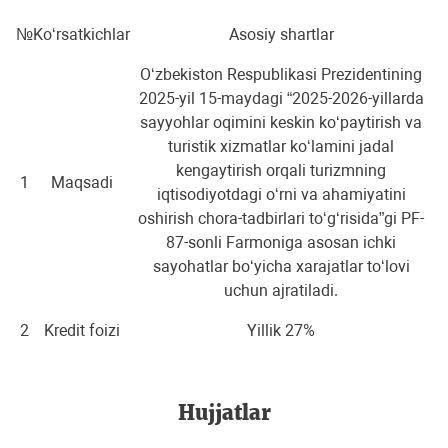
№
Ko‘rsatkichlar
Asosiy shartlar
O‘zbekiston Respublikasi Prezidentining
2025-yil 15-maydagi “2025-2026-yillarda
sayyohlar oqimini keskin koʻpaytirish va
turistik xizmatlar koʻlamini jadal
kengaytirish orqali turizmning
1
Maqsadi
iqtisodiyotdagi oʻrni va ahamiyatini
oshirish chora-tadbirlari toʻgʻrisida”gi PF-
87-sonli Farmoniga asosan ichki
sayohatlar bo‘yicha xarajatlar to‘lovi
uchun ajratiladi.
2
Kredit foizi
Yillik 27%
Hujjatlar