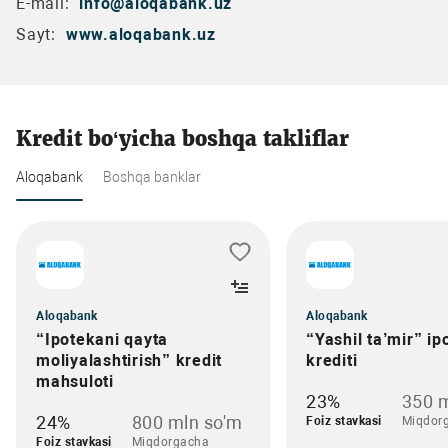
E-mail:
info@aloqabank.uz
Sayt:
www.aloqabank.uz
Kredit bo‘yicha boshqa takliflar
Aloqabank
Boshqa banklar
Aloqabank
Aloqabank
“Ipotekani qayta
“Yashil ta’mir” ip
moliyalashtirish” kredit
krediti
mahsuloti
23%
350 m
24%
800 mln so'm
Foiz stavkasi
Miqdor
Foiz stavkasi
Miqdorgacha