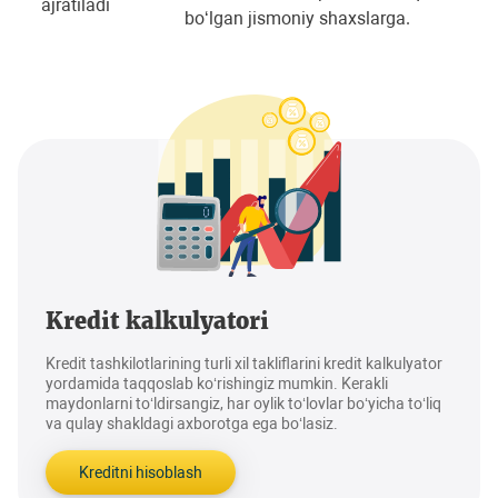
ajratiladi
bo‘lgan jismoniy shaxslarga.
Kredit kalkulyatori
Kredit tashkilotlarining turli xil takliflarini kredit kalkulyator
yordamida taqqoslab ko‘rishingiz mumkin. Kerakli
maydonlarni to‘ldirsangiz, har oylik to‘lovlar bo‘yicha to‘liq
va qulay shakldagi axborotga ega bo‘lasiz.
Kreditni hisoblash