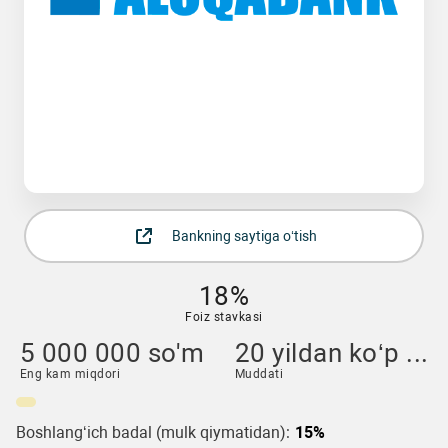
Bankning saytiga o‘tish
18%
Foiz stavkasi
5 000 000 so'm
20 yildan ko‘p ...
Eng kam miqdori
Muddati
Boshlang‘ich badal (mulk qiymatidan):
15%