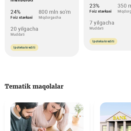
23%
350 m
24%
800 mln so'm
Foiz stavkasi
Miqdor
Foiz stavkasi
Miqdorgacha
7 yilgacha
20 yilgacha
Muddati
Muddati
Ipoteka krediti
Ipoteka krediti
Tematik maqolalar