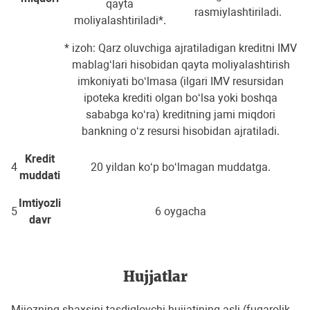
qayta
rasmiylashtiriladi.
moliyalashtiriladi*.
* izoh: Qarz oluvchiga ajratiladigan kreditni IMV
mablag‘lari hisobidan qayta moliyalashtirish
imkoniyati bo‘lmasa (ilgari IMV resursidan
ipoteka krediti olgan bo‘lsa yoki boshqa
sababga ko‘ra) kreditning jami miqdori
bankning o‘z resursi hisobidan ajratiladi.
Kredit
4
20 yildan ko‘p bo‘lmagan muddatga.
muddati
Imtiyozli
5
6 oygacha
davr
Hujjatlar
Mijozning shaxsini tasdiqlovchi hujjatining asli (fuqarolik