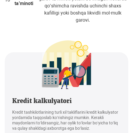
ta’minoti
qo‘shimcha ravishda uchinchi shaxs
kafilligi yoki boshqa likvidli mol-mulk
garovi.
Kredit kalkulyatori
Kredit tashkilotlarining turli xil takliflarini kredit kalkulyator
yordamida taqqoslab ko‘rishingiz mumkin. Kerakli
maydonlarni to‘ldirsangiz, har oylik to‘lovlar bo‘yicha to‘liq
va qulay shakldagi axborotga ega bo‘lasiz.