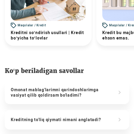
Maqolalar / Kredit
Maqolalar / Kre
Kreditni so‘ndirish usullari | Kredit
Kredit bu majbu
bo‘yicha to‘lovlar
ehson emas.
Ko‘p beriladigan savollar
Omonat mablag'larimni qarindoshlarimga
vasiyat qilib qoldirsam bo'ladimi?
Kreditning to'liq qiymati nimani anglatadi?