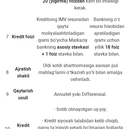
20 (yigirma) foizdan
kam bo‘lmasligi
kerak.
Kreditning IMV resursidan
Bankning o‘z
qayta
resursi hisobidan
moliyalashtiriladigan
ajratiladigan
7
Kredit foizi
qismi bo‘yicha Markaziy
qismi uchun
bankning
asosiy stavkasi
yillik
18 foiz
+ 1 foiz
stavka bilan.
stavka bilan.
Oldi sotdi shartnomasiga asosan pul
Ajratish
8
mablag‘larini o‘tkazish yo‘li bilan amalga
shakli
oshiriladi.
Qaytarish
9
Annuitet yoki Differensial.
usuli
- Sotib olinayotgan uy-joy;
- Kredit siyosati talabidan kelib chiqib,
Kredit
garov ta’minoti yetarli bo‘lmagan hollarda
10