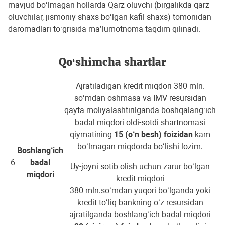
mavjud bo‘lmagan hollarda Qarz oluvchi (birgalikda qarz
oluvchilar, jismoniy shaxs bo‘lgan kafil shaxs) tomonidan
daromadlari to‘grisida ma’lumotnoma taqdim qilinadi.
Qo‘shimcha shartlar
Ajratiladigan kredit miqdori 380 mln.
so‘mdan oshmasa va IMV resursidan
qayta moliyalashtirilganda boshqalang‘ich
badal miqdori oldi-sotdi shartnomasi
qiymatining
15 (o‘n besh) foizidan
kam
bo‘lmagan miqdorda bo‘lishi lozim.
Boshlang‘ich
6
badal
Uy-joyni sotib olish uchun zarur bo‘lgan
miqdori
kredit miqdori
380 mln.so‘mdan yuqori bo‘lganda yoki
kredit to‘liq bankning o‘z resursidan
ajratilganda boshlang‘ich badal miqdori