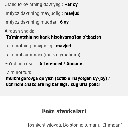
Oraliq to'lovlarning davriyligi:
Har oy
Imtiyoz davrining mavjudligi:
mavjud
Imtiyoz davrining muddati:
6 oy
Ajratish shakli:
Ta'minotchining bank hisobvarag‘iga o‘tkazish
Ta'minotning mavjudligi:
mavjud
Ta'minot summasi (mulk qiymatidan):
-
So‘ndirish usuli:
Differensial / Annuitet
Ta'minot turi:
mulkni garovga qo‘yish (sotib olinayotgan uy-joy) /
uchinchi shaxslarning kafilligi / sug‘urta polisi
Foiz stavkalari
Toshkent viloyati, Bo‘stonliq tumani, “Chimgan”