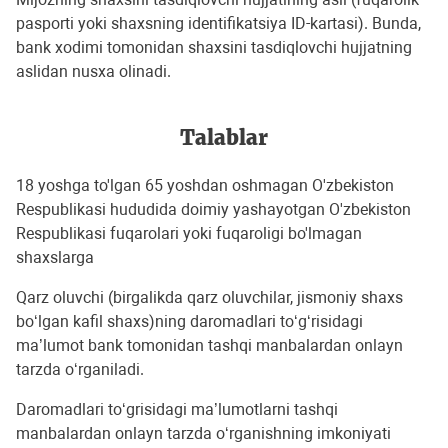
pasporti yoki shaxsning identifikatsiya ID-kartasi). Bunda,
bank xodimi tomonidan shaxsini tasdiqlovchi hujjatning
aslidan nusxa olinadi.
Talablar
18 yoshga to'lgan 65 yoshdan oshmagan O'zbekiston
Respublikasi hududida doimiy yashayotgan O'zbekiston
Respublikasi fuqarolari yoki fuqaroligi bo'lmagan
shaxslarga
Qarz oluvchi (birgalikda qarz oluvchilar, jismoniy shaxs
bo‘lgan kafil shaxs)ning daromadlari to‘g‘risidagi
ma’lumot bank tomonidan tashqi manbalardan onlayn
tarzda o‘rganiladi.
Daromadlari to‘grisidagi ma’lumotlarni tashqi
manbalardan onlayn tarzda o‘rganishning imkoniyati