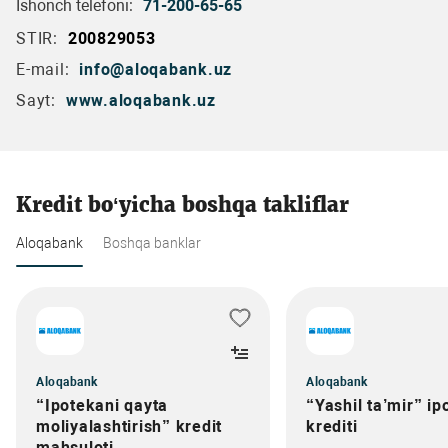
Ishonch telefoni:
71-200-65-65
STIR:
200829053
E-mail:
info@aloqabank.uz
Sayt:
www.aloqabank.uz
Kredit bo‘yicha boshqa takliflar
Aloqabank
Boshqa banklar
Aloqabank
Aloqabank
“Ipotekani qayta
“Yashil ta’mir” ip
moliyalashtirish” kredit
krediti
mahsuloti