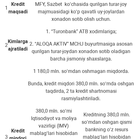
Kredit
MFY, Sazbet ko‘chasida qurilgan turar-joy
1
maqsadi
majmuasidagi ko‘p qavatli uy-joylardan
xonadon sotib olish uchun.
1. “Turonbank” ATB xodimlariga;
Kimlarga
2. “ALOQA AKTIV” MCHJ buyurtmasiga asosan
2
ajratiladi
qurilgan turar-joydan xonadon sotib oladigan
barcha jismoniy shaxslarga.
1 180,0 mln. so‘mdan oshmagan miqdorda.
Bunda, kredit miqdori 380,0 mln. so‘mda oshgan
taqdirda, 2 ta kredit shartnomasi
rasmiylashtiriladi.
380,0 mln. so‘mi
Kreditning 380,0 mln.
Iqtisodiyot va moliya
so‘mdan oshgan qismi
vazirligi (IMV)
bankning o‘z resurs
Kredit
mablag‘lari hisobidan
3
mablag‘lari hisobidan
miqdori