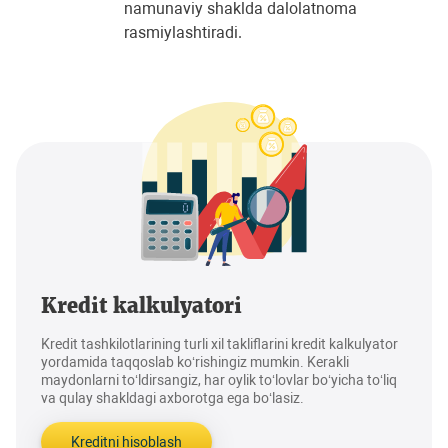
namunaviy shaklda dalolatnoma
rasmiylashtiradi.
Kredit kalkulyatori
Kredit tashkilotlarining turli xil takliflarini kredit kalkulyator
yordamida taqqoslab ko‘rishingiz mumkin. Kerakli
maydonlarni to‘ldirsangiz, har oylik to‘lovlar bo‘yicha to‘liq
va qulay shakldagi axborotga ega bo‘lasiz.
Kreditni hisoblash