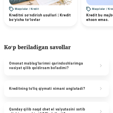
Maqolalar / Kredit
Maqolalar / Kre
Kreditni so‘ndirish usullari | Kredit
Kredit bu majbu
bo‘yicha to‘lovlar
ehson emas.
Ko‘p beriladigan savollar
Omonat mablag'larimni qarindoshlarimga
vasiyat qilib qoldirsam bo'ladimi?
Kreditning to'liq qiymati nimani anglatadi?
Qanday qilib naqd chet el valyutasini sotib