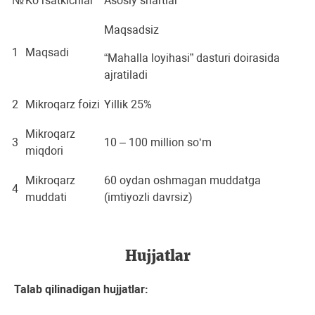
№
Ko‘rsatkichlar
Asosiy shartlar
Maqsadsiz
1
Maqsadi
“Mahalla loyihasi” dasturi doirasida
ajratiladi
2
Mikroqarz foizi
Yillik 25%
Mikroqarz
3
10 – 100 million so‘m
miqdori
Mikroqarz
60 oydan oshmagan muddatga
4
muddati
(imtiyozli davrsiz)
Hujjatlar
Talab qilinadigan hujjatlar: