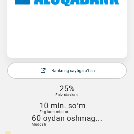
Bankning saytiga o‘tish
25%
Foiz stavkasi
10 mln. so‘m
Eng kam miqdori
60 oydan oshmag...
Muddati