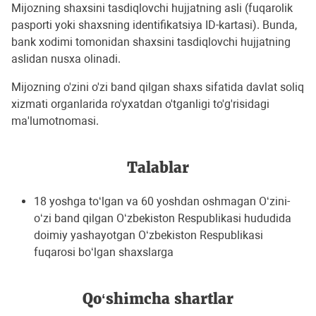
Mijozning shaxsini tasdiqlovchi hujjatning asli (fuqarolik
pasporti yoki shaxsning identifikatsiya ID-kartasi). Bunda,
bank xodimi tomonidan shaxsini tasdiqlovchi hujjatning
aslidan nusxa olinadi.
Mijozning o'zini o'zi band qilgan shaxs sifatida davlat soliq
xizmati organlarida ro'yxatdan o'tganligi to'g'risidagi
ma'lumotnomasi.
Talablar
18 yoshga to‘lgan va 60 yoshdan oshmagan O‘zini-
o‘zi band qilgan O‘zbekiston Respublikasi hududida
doimiy yashayotgan O‘zbekiston Respublikasi
fuqarosi bo‘lgan shaxslarga
Qo‘shimcha shartlar