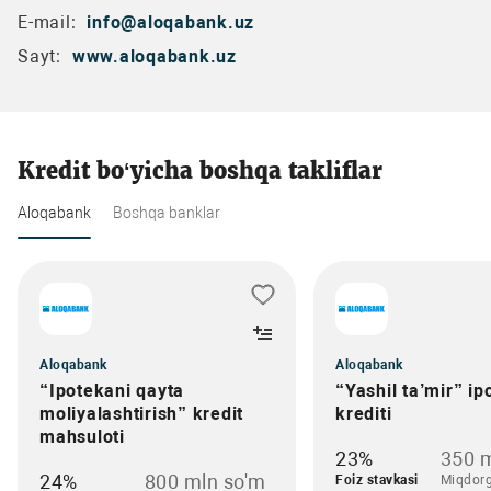
E-mail:
info@aloqabank.uz
Sayt:
www.aloqabank.uz
Kredit bo‘yicha boshqa takliflar
Aloqabank
Boshqa banklar
Aloqabank
Aloqabank
“Ipotekani qayta
“Yashil ta’mir” ip
moliyalashtirish” kredit
krediti
mahsuloti
23%
350 m
24%
800 mln so'm
Foiz stavkasi
Miqdor