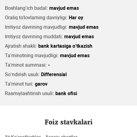
Boshlang‘ich badal:
mavjud emas
Oraliq to'lovlarning davriyligi:
Har oy
Imtiyoz davrining mavjudligi:
mavjud emas
Imtiyoz davrining muddati:
mavjud emas
Ajratish shakli:
bank kartasiga o‘tkazish
Ta'minotning mavjudligi:
mavjud emas
Ta'minot summasi:
-
So‘ndirish usuli:
Differensial
Ta'minot turi:
garov
Rasmiylashtirish usuli:
bank ofisi
Foiz stavkalari