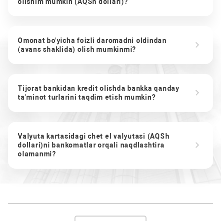
olishim mumkin (AQSh dollari)?
Omonat bo'yicha foizli daromadni oldindan
(avans shaklida) olish mumkinmi?
Tijorat bankidan kredit olishda bankka qanday
ta'minot turlarini taqdim etish mumkin?
Valyuta kartasidagi chet el valyutasi (AQSh
dollari)ni bankomatlar orqali naqdlashtira
olamanmi?