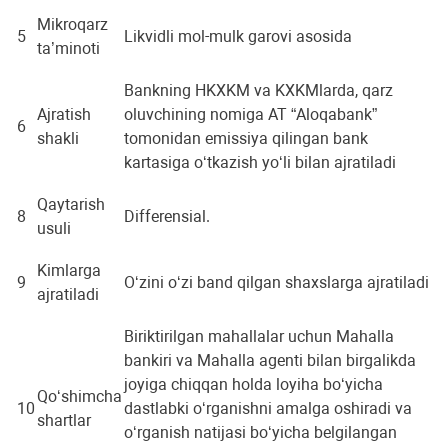
Mikroqarz
5
Likvidli mol-mulk garovi asosida
ta’minoti
Bankning HKXKM va KXKMlarda, qarz
Ajratish
oluvchining nomiga AT “Aloqabank”
6
shakli
tomonidan emissiya qilingan bank
kartasiga o‘tkazish yo‘li bilan ajratiladi
Qaytarish
8
Differensial.
usuli
Kimlarga
9
O‘zini o‘zi band qilgan shaxslarga ajratiladi
ajratiladi
Biriktirilgan mahallalar uchun Mahalla
bankiri va Mahalla agenti bilan birgalikda
joyiga chiqqan holda loyiha bo‘yicha
Qo‘shimcha
10
dastlabki o‘rganishni amalga oshiradi va
shartlar
o‘rganish natijasi bo‘yicha belgilangan