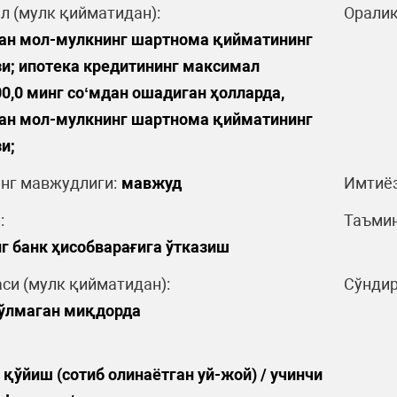
л (мулк қийматидан):
Оралиқ
ган мол-мулкнинг шартнома қийматининг
и; ипотека кредитининг максимал
0,0 минг соʻмдан ошадиган ҳолларда,
ган мол-мулкнинг шартнома қийматининг
и;
нг мавжудлиги:
мавжуд
Имтиёз
:
Таъмин
г банк ҳисобварағига ўтказиш
си (мулк қийматидан):
Сўндир
бўлмаган миқдорда
 қўйиш (сотиб олинаётган уй-жой) / учинчи