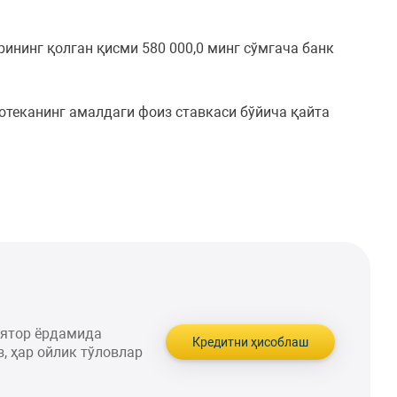
рининг қолган қисми 580 000,0 минг сўмгача банк
отеканинг амалдаги фоиз ставкаси бўйича қайта
лятор ёрдамида
Кредитни ҳисоблаш
, ҳар ойлик тўловлар