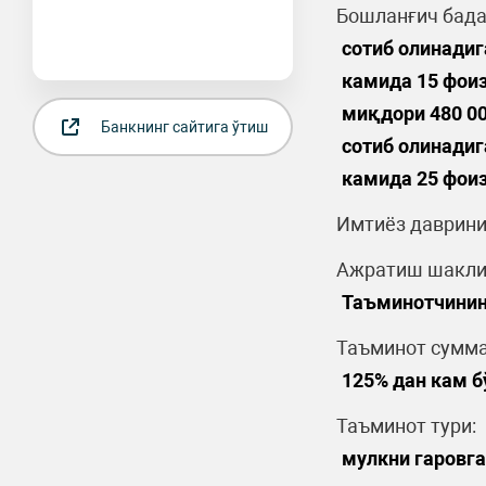
Бошланғич бада
сотиб олинади
камида 15 фоиз
миқдори 480 00
Банкнинг сайтига ўтиш
сотиб олинади
камида 25 фоиз
Имтиёз даврини
Ажратиш шакли
Таъминотчинин
Таъминот сумма
125% дан кам 
Таъминот тури:
мулкни гаровга