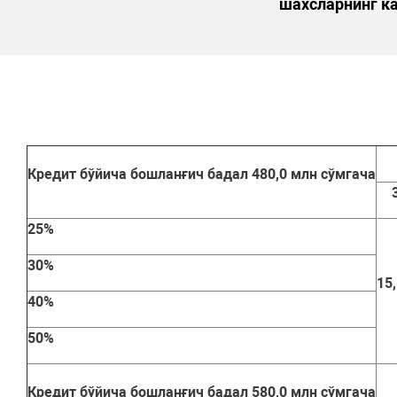
шахсларнинг ка
Кредит бўйича бошланғич бадал 480,0 млн сўмгача
25%
30%
15
40%
50%
Кредит бўйича бошланғич бадал 580,0 млн сўмгача