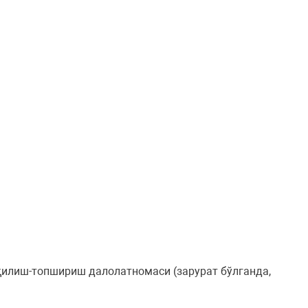
қилиш-топшириш далолатномаси (зарурат бўлганда,