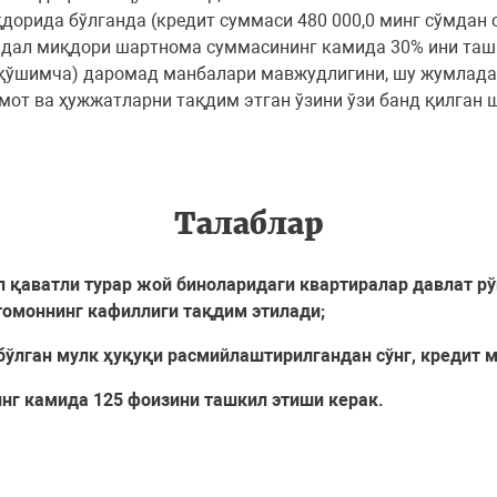
орида бўлганда (кредит суммаси 480 000,0 минг сўмдан 
адал миқдори шартнома суммасининг камида 30% ини ташк
 (қўшимча) даромад манбалари мавжудлигини, шу жумладан
от ва ҳужжатларни тақдим этган ўзини ўзи банд қилган 
Талаблар
п қаватли турар жой биноларидаги квартиралар давлат рў
томоннинг кафиллиги тақдим этилади;
бўлган мулк ҳуқуқи расмийлаштирилгандан сўнг, кредит 
нг камида 125 фоизини ташкил этиши керак.