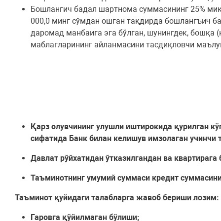
Бошлангич бадал шартнома суммасининг 25% миқд
000,0 минг сўмдан ошган тақдирда бошлангъич б
даромад манбаига эга бўлган, шунингдек, бошқа
маблагларининг айланмасини тасдиқловчи маълум
Қарз олувчининг улушли иштирокида қурилган кў
сифатида Банк билан келишув имзолаган учинчи 
Давлат рўйхатидан ўтказилгандан ва квартирага 
Таъминотнинг умумий суммаси кредит суммасини
Таъминот қуйидаги талабларга жавоб бериши лозим:
Гаровга қўйилмаган бўлиши;