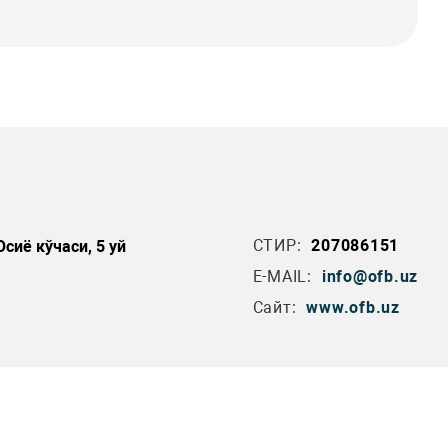
СТИР:
207086151
сиё кўчаси, 5 уй
E-MAIL:
info@ofb.uz
Сайт:
www.ofb.uz