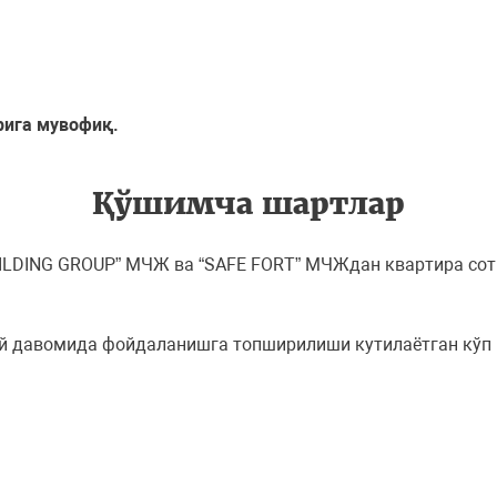
рига мувофиқ.
Қўшимча шартлар
UILDING GROUP” МЧЖ ва “SAFE FORT” МЧЖдан квартира со
ой давомида фойдаланишга топширилиши кутилаётган кўп 