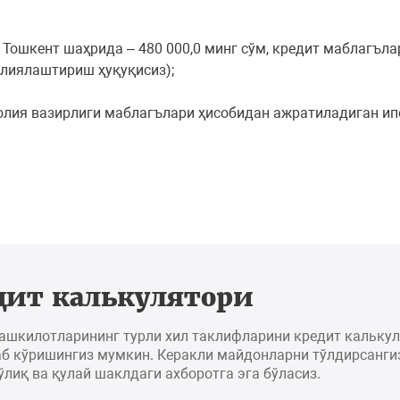
Тошкент шаҳрида – 480 000,0 минг сўм, кредит маблагъла
лиялаштириш ҳуқуқисиз);
молия вазирлиги маблагълари ҳисобидан ажратиладиган ип
дит калькулятори
ташкилотларининг турли хил таклифларини кредит кальку
б кўришингиз мумкин. Керакли майдонларни тўлдирсангиз
ўлиқ ва қулай шаклдаги ахборотга эга бўласиз.