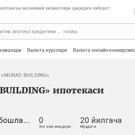
жалланган молиявий хизматлари ҳақидаги ахборот
казмалари
Валюта курслари
Валюта онлайн-конверсия
 «MURAD BUILDING»
BUILDING» ипотекаси
бошла...
0
20 йилгача
Энг кам миқдори
Муддати