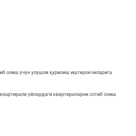
тиб олиш учун улушли қурилиш иштирокчиларига
квартирали уйлардаги квартираларни сотиб олиш