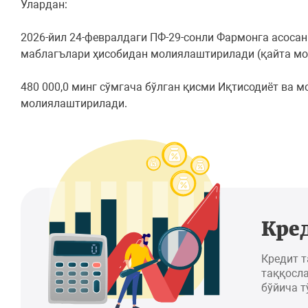
Улардан:
2026-йил 24-февралдаги ПФ-29-сонли Фармонга асосан 
маблагълари ҳисобидан молиялаштирилади (қайта мо
480 000,0 минг сўмгача бўлган қисми Иқтисодиёт ва 
молиялаштирилади.
Кре
Кредит 
таққосла
бўйича т