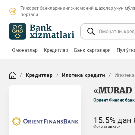
Тижорат банкларининг жисмоний шахслар учун мўл
портали
Омонатлар
Кредитлар
Банк карталари
Пул ўт
Кредитлар
Ипотека кредити
Ипотека
«MURAD 
Ориент Финанс банк
15.5% дан 
Фоиз ставкаси