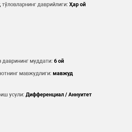
 тўловларнинг даврийлиги:
Ҳар ой
 даврининг муддати:
6 ой
отнинг мавжудлиги:
мавжуд
иш усули:
Дифференциал / Аннуитет