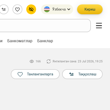
Ўзбекча
Кириш
си
Банкоматлар
Банклар
166
Янгиланган сана: 23 Jul 2026, 19:25
Танланганларга
Таққослаш