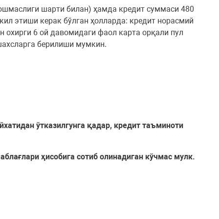
ошмаслиги шарти билан) ҳамда кредит суммаси 480
ил этиши керак бўлган ҳолларда: кредит норасмий
 охирги 6 ой давомидаги фаол карта орқали пул
шахсларга берилиши мумкин.
йхатидан ўтказилгунга қадар, кредит таъминоти
маблағлари ҳисобига сотиб олинадиган кўчмас мулк.