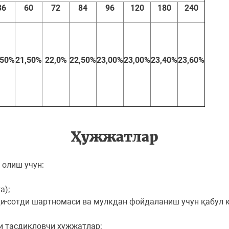
36
60
72
84
96
120
180
240
,50%
21,50%
22,0%
22,50%
23,00%
23,00%
23,40%
23,60%
Ҳужжатлар
 олиш учун:
а);
ди-сотди шартномаси ва мулкдан фойдаланиш учун қабул 
и тасдиқловчи ҳужжатлар;