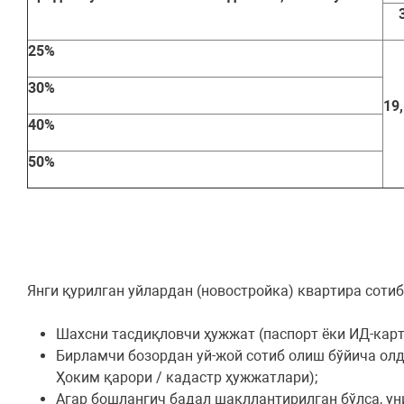
25%
30%
19
40%
50%
Янги қурилган уйлардан (новостройка) квартира сотиб
Шахсни тасдиқловчи ҳужжат (паспорт ёки ИД-карт
Бирламчи бозордан уй-жой сотиб олиш бўйича ол
Ҳоким қарори / кадастр ҳужжатлари);
Агар бошлангич бадал шакллантирилган бўлса, ун