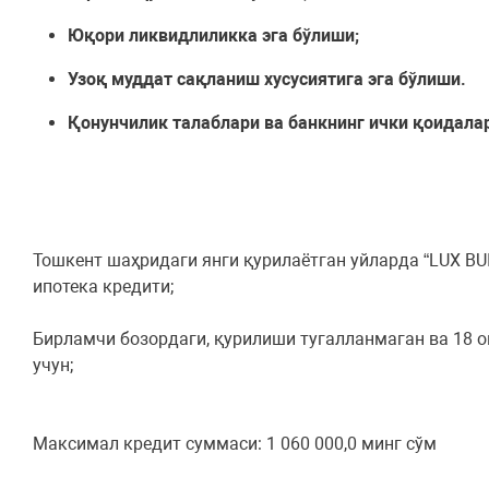
Юқори ликвидлиликка эга бўлиши;
Узоқ муддат сақланиш хусусиятига эга бўлиши.
Қонунчилик талаблари ва банкнинг ички қоидала
Тошкент шаҳридаги янги қурилаётган уйларда “LUX B
ипотека кредити;
Бирламчи бозордаги, қурилиши тугалланмаган ва 18 
учун;
Максимал кредит суммаси: 1 060 000,0 минг сўм