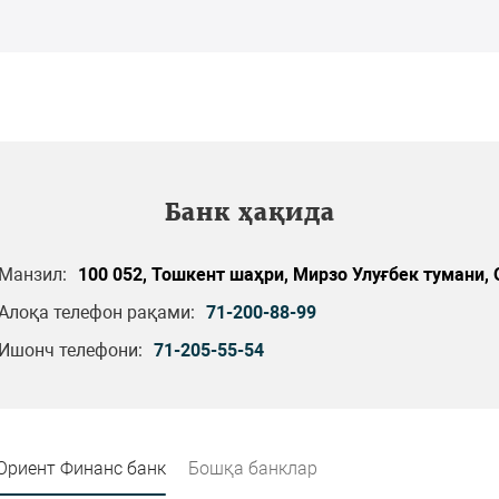
Банк ҳақида
Манзил:
100 052, Тошкент шаҳри, Мирзо Улуғбек тумани, О
Алоқа телефон рақами:
71-200-88-99
Ишонч телефони:
71-205-55-54
Ориент Финанс банк
Бошқа банклар