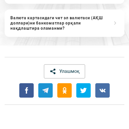
Валюта картасидаги чет эл валютаси (АҚШ
доллари)ни банкоматлар орқали
нақдлаштира оламанми?
Улашмоқ