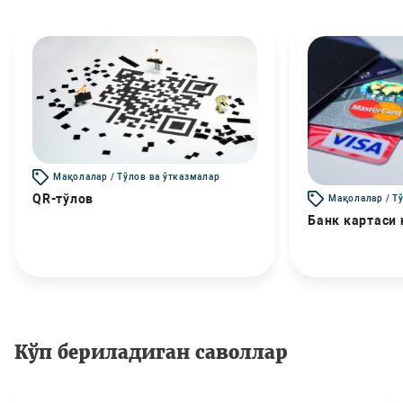
Мақолалар / Тўлов ва ўтказмалар
QR-тўлов
Мақолалар / Т
Банк картаси
Кўп бериладиган саволлар