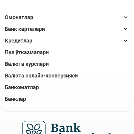
Омонатлар
Банк карталари
Кредитлар
Пул ўтказмалари
Валюта курслари
Валюта онлайн-конверсияси
Банкоматлар
Банклар