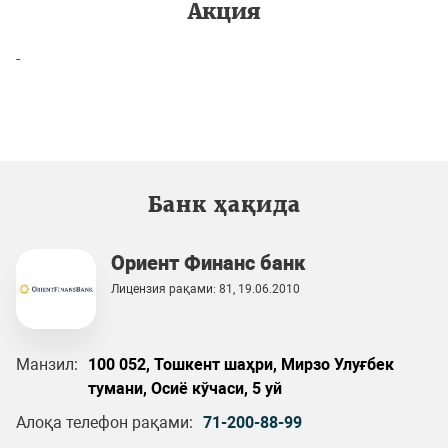
Акция
-
Банк ҳақида
Ориент Финанс банк
Лицензия рақами: 81, 19.06.2010
Манзил:
100 052, Тошкент шаҳри, Мирзо Улуғбек
тумани, Осиё кўчаси, 5 уй
Алоқа телефон рақами:
71-200-88-99