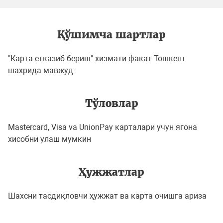
Қўшимча шартлар
"Карта етказиб бериш" хизмати факат Тошкент
шахрида мавжуд
Тўловлар
Mastercard, Visa va UnionPay карталари учун ягона
хисобни улаш мумкин
Ҳужжатлар
Шахсни тасдиқловчи ҳужжат ва карта очишга ариза