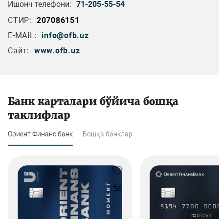
Ишонч телефони:
71-205-55-54
СТИР:
207086151
E-MAIL:
info@ofb.uz
Сайт:
www.ofb.uz
Банк карталари бўйича бошқа
таклифлар
Ориент Финанс банк
Бошқа банклар