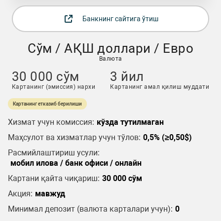
Банкнинг сайтига ўтиш
Сўм / АҚШ доллари / Евро
Валюта
30 000 сўм
3 йил
Картанинг (эмиссия) нархи
Картанинг амал қилиш муддати
Картанинг етказиб берилиши
Хизмат учун комиссия:
кўзда тутилмаган
Маҳсулот ва хизматлар учун тўлов:
0,5% (≥0,50$)
Расмийлаштириш усули:
мобил илова / банк офиси / онлайн
Картани қайта чиқариш:
30 000 сўм
Акция:
мавжуд
Минимал депозит (валюта карталари учун):
0