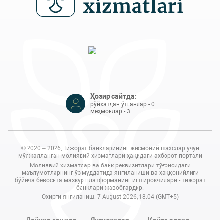
Ҳозир сайтда:
рўйхатдан ўтганлар - 0
меҳмонлар - 3
© 2020 – 2026, Тижорат банкларининг жисмоний шахслар учун
мўлжалланган молиявий хизматлари ҳақидаги ахборот портали
Молиявий хизматлар ва банк реквизитлари тўғрисидаги
маълумотларнинг ўз муддатида янгиланиши ва ҳаққонийлиги
бўйича бевосита мазкур платформанинг иштирокчилари - тижорат
банклари жавобгардир.
Охирги янгиланиш: 7 August 2026, 18:04 (GMT+5)