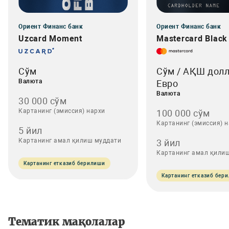
Ориент Финанс банк
Ориент Финанс банк
Uzcard Moment
Mastercard Black 
Сўм
Сўм / АҚШ долл
Валюта
Евро
Валюта
30 000 сўм
Картанинг (эмиссия) нархи
100 000 сўм
Картанинг (эмиссия) 
5 йил
Картанинг амал қилиш муддати
3 йил
Картанинг амал қили
Картанинг етказиб берилиши
Картанинг етказиб бер
Тематик мақолалар