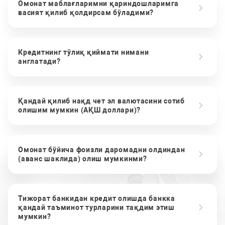
Омонат маблағларимни қариндошларимга
васият қилиб қолдирсам бўладими?
Кредитнинг тўлиқ қиймати нимани
англатади?
Қандай қилиб нақд чет эл валютасини сотиб
олишим мумкин (АҚШ доллари)?
Омонат бўйича фоизли даромадни олдиндан
(аванс шаклида) олиш мумкинми?
Тижорат банкидан кредит олишда банкка
қандай таъминот турларини тақдим этиш
мумкин?