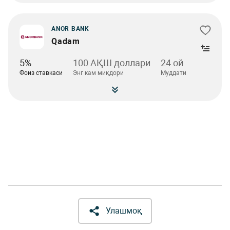
ANOR BANK
Qadam
5%
100 АҚШ доллари
24 ой
Фоиз ставкаси
Энг кам миқдори
Муддати
Улашмоқ