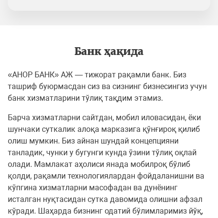
Банк ҳақида
«АНОР БАНК» АЖ — тижорат рақамли банк. Биз
ташриф буюрмасдан сиз ва сизнинг бизнесингиз учун
банк хизматларини тўлиқ тақдим этамиз.
Барча хизматларни сайтдан, мобил иловасидан, ёки
шунчаки суткалик алоқа марказига қўнғироқ қилиб
олиш мумкин. Биз айнан шундай концепцияни
танладик, чунки у бугунги кунда ўзини тўлиқ оқлай
олади. Мамлакат аҳолиси янада мобилроқ бўлиб
қолди, рақамли технологиялардан фойдаланишни ва
кўпгина хизматларни масофадан ва дунёнинг
исталган нуқтасидан сутка давомида олишни афзал
кўради. Шаҳарда бизнинг одатий бўлимларимиз йўқ,