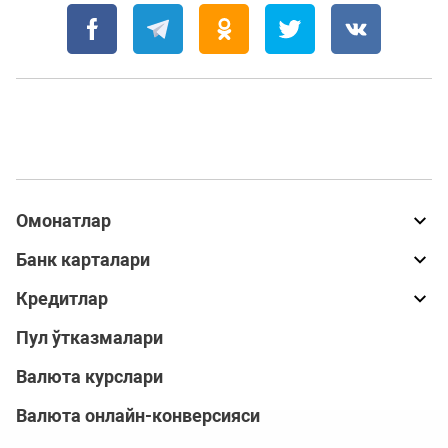
Омонатлар
Банк карталари
Кредитлар
Пул ўтказмалари
Валюта курслари
Валюта онлайн-конверсияси