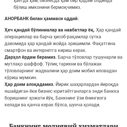
ҳаётда ҳам, бизнесда ҳам бир қадам олдинда
бўлиш имконини бермоқчимиз.
АНОРБАНК билан ҳаммаси оддий:
Ҳеч қандай бўлинмалар ва навбатлар ёқ.
Ҳар қандай
операциялар ва барча ҳисоб-рақамлар сутка
давомида ҳар қандай жойда эришимли. Фақатгина
смартфон ва интернетга кириш керак.
Дарҳол ёрдам берамиз.
Барча тўловлар тушунарли ва
мутлақо шаффоф. Тўлиқ тарихни ва бўлажак
тўловларнинг жадвалини ҳар доим мобил иловадан
кўриш мумкин.
Ҳар доим алоқадамиз.
Йирик шаҳарлардан йироқда
яшайдиган ёки бизнес юритаётганларга энди банкка
боришнинг ҳожати йўқ. Банкнинг ўзи ёнингизга
келади ва қанча керак бўлса, шунча қолади.
Банкнинг молиявий хизматлари