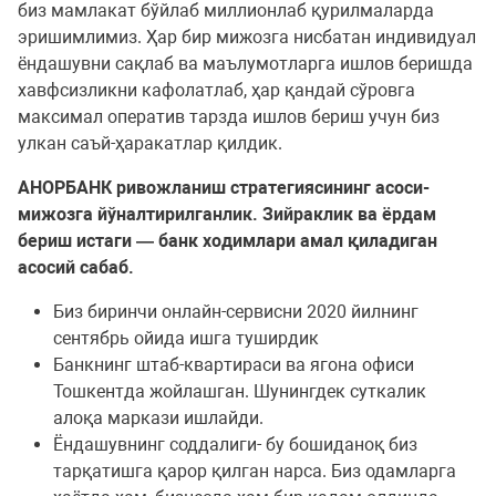
биз мамлакат бўйлаб миллионлаб қурилмаларда
эришимлимиз. Ҳар бир мижозга нисбатан индивидуал
ёндашувни сақлаб ва маълумотларга ишлов беришда
хавфсизликни кафолатлаб, ҳар қандай сўровга
максимал оператив тарзда ишлов бериш учун биз
улкан саъй-ҳаракатлар қилдик.
АНОРБАНК ривожланиш стратегиясининг асоси-
мижозга йўналтирилганлик. Зийраклик ва ёрдам
бериш истаги — банк ходимлари амал қиладиган
асосий сабаб.
Биз биринчи онлайн-сервисни 2020 йилнинг
сентябрь ойида ишга туширдик
Банкнинг штаб-квартираси ва ягона офиси
Тошкентда жойлашган. Шунингдек суткалик
алоқа маркази ишлайди.
Ёндашувнинг соддалиги- бу бошиданоқ биз
тарқатишга қарор қилган нарса. Биз одамларга