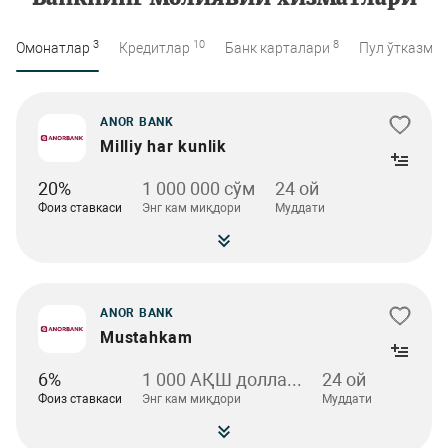
3
10
8
Омонатлар
Кредитлар
Банк карталари
Пул ўтказма
ANOR BANK
Milliy har kunlik
20%
1 000 000 сўм
24 ой
Фоиз ставкаси
Энг кам миқдори
Муддати
ANOR BANK
Mustahkam
6%
1 000 АҚШ долла...
24 ой
Фоиз ставкаси
Энг кам миқдори
Муддати