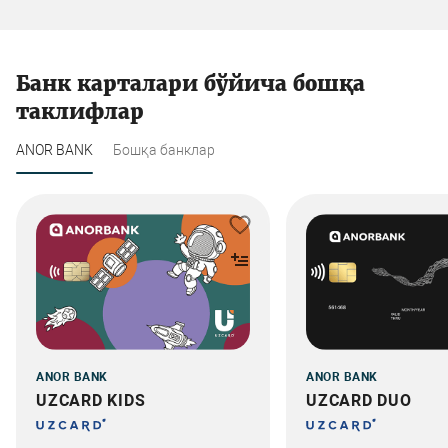
Банк карталари бўйича бошқа
таклифлар
ANOR BANK
Бошқа банклар
ANOR BANK
ANOR BANK
UZCARD KIDS
UZCARD DUO