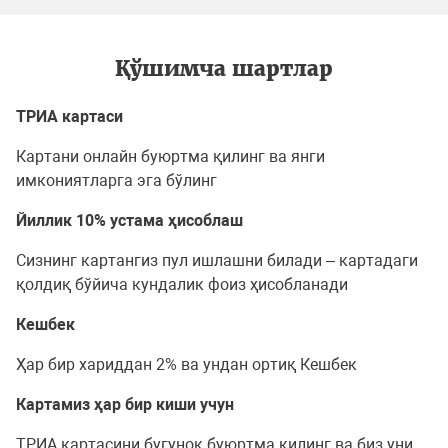
Қўшимча шартлар
ТРИА картаси
Картани онлайн буюртма қилинг ва янги
имкониятларга эга бўлинг
Йиллик 10% устама ҳисоблаш
Сизнинг картангиз пул ишлашни билади – картадаги
қолдиқ бўйича кундалик фоиз ҳисобланади
Кешбек
Ҳар бир хариддан 2% ва ундан ортиқ Кешбек
Картамиз ҳар бир киши учун
ТРИА картасини бугуноқ буюртма қилинг ва биз уни