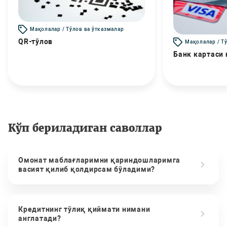
Мақолалар / Тўлов ва ўтказмалар
QR-тўлов
Мақолалар / Т
Банк картаси
Кўп бериладиган саволлар
Омонат маблағларимни қариндошларимга
васият қилиб қолдирсам бўладими?
Кредитнинг тўлиқ қиймати нимани
англатади?