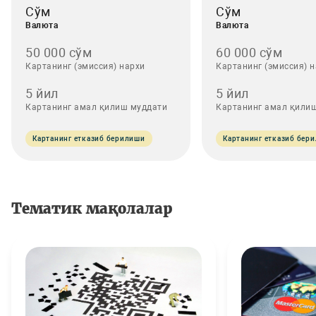
Сўм
Сўм
Валюта
Валюта
50 000 cўм
60 000 cўм
Картанинг (эмиссия) нархи
Картанинг (эмиссия) 
5 йил
5 йил
Картанинг амал қилиш муддати
Картанинг амал қили
Картанинг етказиб берилиши
Картанинг етказиб бер
Тематик мақолалар