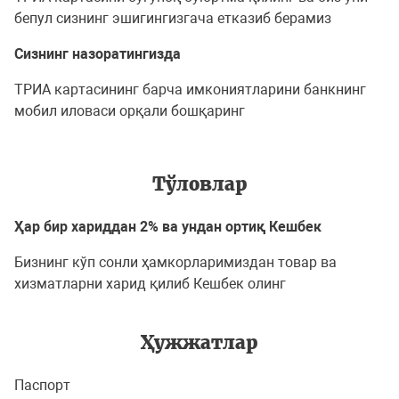
бепул сизнинг эшигингизгача етказиб берамиз
Сизнинг назоратингизда
ТРИА картасининг барча имкониятларини банкнинг
мобил иловаси орқали бошқаринг
Тўловлар
Ҳар бир хариддан 2% ва ундан ортиқ Кешбек
Бизнинг кўп сонли ҳамкорларимиздан товар ва
хизматларни харид қилиб Кешбек олинг
Ҳужжатлар
Паспорт