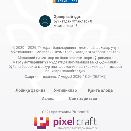
Ҳозир сайтда:
рўйхатдан ўтганлар - 0
меҳмонлар - 8
© 2020 – 2026, Тижорат банкларининг жисмоний шахслар учун
мўлжалланган молиявий хизматлари ҳақидаги ахборот портали
Молиявий хизматлар ва банк реквизитлари тўғрисидаги
маълумотларнинг ўз муддатида янгиланиши ва ҳаққонийлиги
бўйича бевосита мазкур платформанинг иштирокчилари - тижорат
банклари жавобгардир.
Охирги янгиланиш: 7 August 2026, 18:04 (GMT+5)
Лойиҳа ҳақида
Янгиликлар
Қайта алоқа
Излаш
Сайт харитаси
Сайт яратувчиси Pixelcraft®