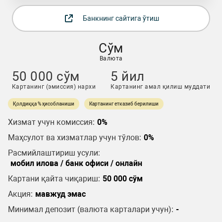
Банкнинг сайтига ўтиш
Сўм
Валюта
50 000 cўм
5 йил
Картанинг (эмиссия) нархи
Картанинг амал қилиш муддати
Қолдиққа % ҳисобланиши
Картанинг етказиб берилиши
Хизмат учун комиссия:
0%
Маҳсулот ва хизматлар учун тўлов:
0%
Расмийлаштириш усули:
мобил илова / банк офиси / онлайн
Картани қайта чиқариш:
50 000 cўм
Акция:
мавжуд эмас
Минимал депозит (валюта карталари учун):
-