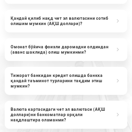
Қандай қилиб нақд чет эл валютасини сотиб
олишим мумкин (АҚШ доллари)?
Омонат бўйича фоизли даромадни олдиндан
(аванс шаклида) олиш мумкинми?
Тижорат банкидан кредит олишда банкка
қандай таъминот турларини тақдим этиш
мумкин?
Валюта картасидаги чет эл валютаси (АҚШ
доллари)ни банкоматлар орқали
нақдлаштира оламанми?