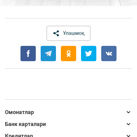
Улашмоқ
Омонатлар
Банк карталари
Кредитлар