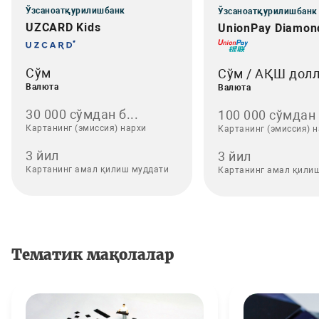
Ўзсаноатқурилишбанк
Ўзсаноатқурилишбанк
UZCARD Kids
UnionPay Diamon
Сўм
Сўм / АҚШ дол
Валюта
Валюта
30 000 сўмдан б...
100 000 сўмдан .
Картанинг (эмиссия) нархи
Картанинг (эмиссия) 
3 йил
3 йил
Картанинг амал қилиш муддати
Картанинг амал қили
Тематик мақолалар