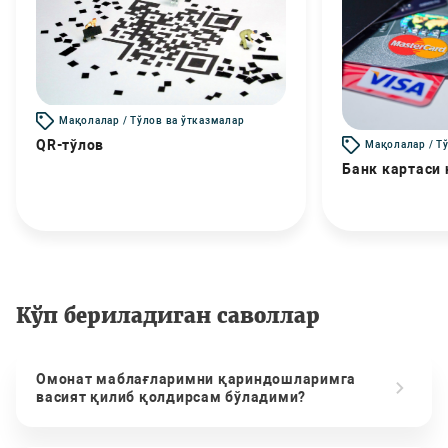
Мақолалар / Тўлов ва ўтказмалар
QR-тўлов
Мақолалар / Т
Банк картаси
Кўп бериладиган саволлар
Омонат маблағларимни қариндошларимга
васият қилиб қолдирсам бўладими?