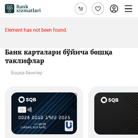
Element has not been found.
Банк карталари бўйича бошқа
таклифлар
Бошқа банклар