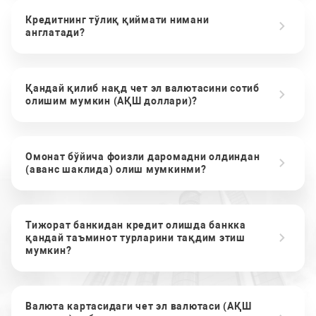
Кредитнинг тўлиқ қиймати нимани
англатади?
Қандай қилиб нақд чет эл валютасини сотиб
олишим мумкин (АҚШ доллари)?
Омонат бўйича фоизли даромадни олдиндан
(аванс шаклида) олиш мумкинми?
Тижорат банкидан кредит олишда банкка
қандай таъминот турларини тақдим этиш
мумкин?
Валюта картасидаги чет эл валютаси (АҚШ