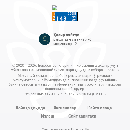
Ҳозир сайтда:
рўйхатдан ўтганлар - 0
меҳмонлар - 2
© 2020 – 2026, Тижорат банкларининг жисмоний шахслар учун
мўлжалланган молиявий хизматлари ҳақидаги ахборот портали
Молиявий хизматлар ва банк реквизитлари тўғрисидаги
маълумотларнинг ўз муддатида янгиланиши ва ҳаққонийлиги
бўйича бевосита мазкур платформанинг иштирокчилари - тижорат
банклари жавобгардир.
Охирги янгиланиш: 7 August 2026, 18:04 (GMT+5)
Лойиҳа ҳақида
Янгиликлар
Қайта алоқа
Излаш
Сайт харитаси
Сайт яратувчиси Pixelcraft®