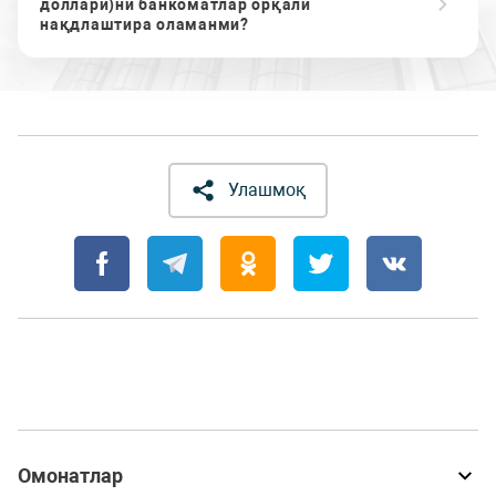
доллари)ни банкоматлар орқали
нақдлаштира оламанми?
Улашмоқ
Омонатлар