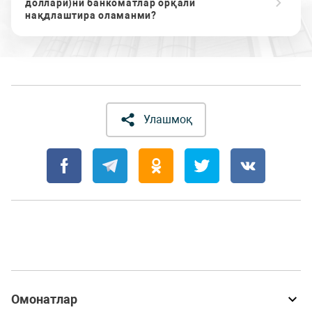
доллари)ни банкоматлар орқали
нақдлаштира оламанми?
Улашмоқ
Омонатлар