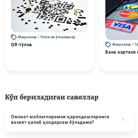
Мақолалар / Тўлов ва ўтказмалар
QR-тўлов
Мақолалар / Т
Банк картаси
Кўп бериладиган саволлар
Омонат маблағларимни қариндошларимга
васият қилиб қолдирсам бўладими?