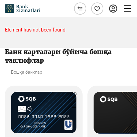
Element has not been found.
Банк карталари бўйича бошқа
таклифлар
Бошқа банклар