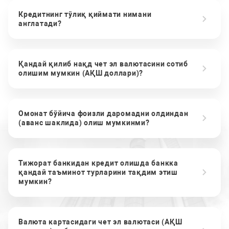
Кредитнинг тўлиқ қиймати нимани
англатади?
Қандай қилиб нақд чет эл валютасини сотиб
олишим мумкин (АҚШ доллари)?
Омонат бўйича фоизли даромадни олдиндан
(аванс шаклида) олиш мумкинми?
Тижорат банкидан кредит олишда банкка
қандай таъминот турларини тақдим этиш
мумкин?
Валюта картасидаги чет эл валютаси (АҚШ