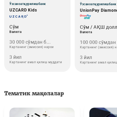
Ўзсаноатқурилишбанк
Ўзсаноатқурилишбанк
UZCARD Kids
UnionPay Diamon
Сўм
Сўм / АҚШ дол
Валюта
Валюта
30 000 сўмдан б...
100 000 сўмдан .
Картанинг (эмиссия) нархи
Картанинг (эмиссия) 
3 йил
3 йил
Картанинг амал қилиш муддати
Картанинг амал қили
Тематик мақолалар