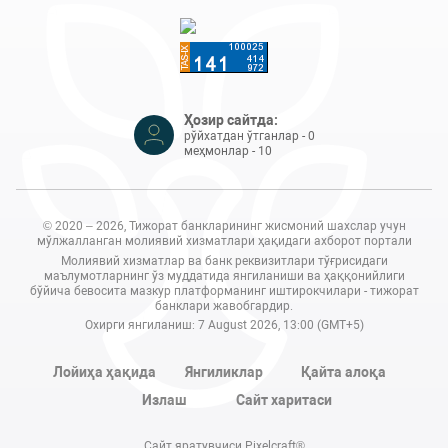
Ҳозир сайтда:
рўйхатдан ўтганлар - 0
меҳмонлар - 10
© 2020 – 2026, Тижорат банкларининг жисмоний шахслар учун
мўлжалланган молиявий хизматлари ҳақидаги ахборот портали
Молиявий хизматлар ва банк реквизитлари тўғрисидаги
маълумотларнинг ўз муддатида янгиланиши ва ҳаққонийлиги
бўйича бевосита мазкур платформанинг иштирокчилари - тижорат
банклари жавобгардир.
Охирги янгиланиш: 7 August 2026, 13:00 (GMT+5)
Лойиҳа ҳақида
Янгиликлар
Қайта алоқа
Излаш
Сайт харитаси
Сайт яратувчиси Pixelcraft®