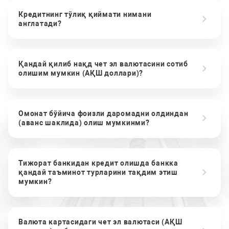
Кредитнинг тўлиқ қиймати нимани
англатади?
Қандай қилиб нақд чет эл валютасини сотиб
олишим мумкин (АҚШ доллари)?
Омонат бўйича фоизли даромадни олдиндан
(аванс шаклида) олиш мумкинми?
Тижорат банкидан кредит олишда банкка
қандай таъминот турларини тақдим этиш
мумкин?
Валюта картасидаги чет эл валютаси (АҚШ