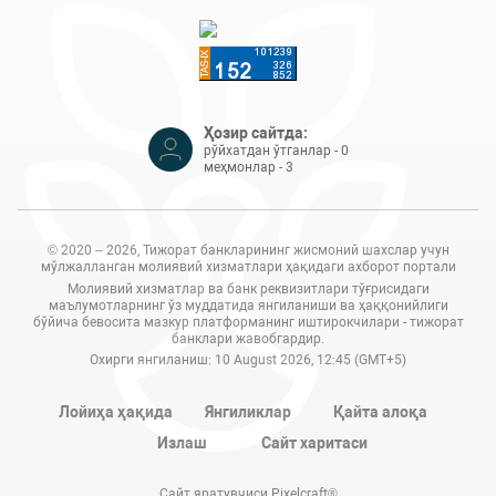
Ҳозир сайтда:
рўйхатдан ўтганлар - 0
меҳмонлар - 3
© 2020 – 2026, Тижорат банкларининг жисмоний шахслар учун
мўлжалланган молиявий хизматлари ҳақидаги ахборот портали
Молиявий хизматлар ва банк реквизитлари тўғрисидаги
маълумотларнинг ўз муддатида янгиланиши ва ҳаққонийлиги
бўйича бевосита мазкур платформанинг иштирокчилари - тижорат
банклари жавобгардир.
Охирги янгиланиш: 10 August 2026, 12:45 (GMT+5)
Лойиҳа ҳақида
Янгиликлар
Қайта алоқа
Излаш
Сайт харитаси
Сайт яратувчиси Pixelcraft®