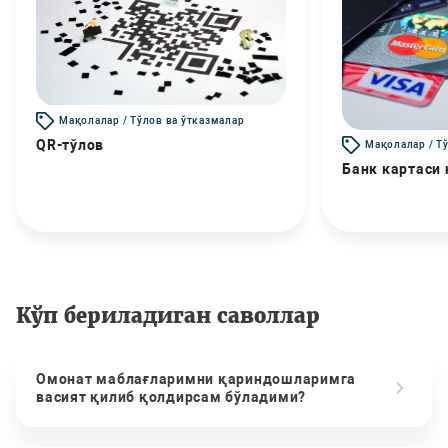
Мақолалар / Тўлов ва ўтказмалар
QR-тўлов
Мақолалар / Т
Банк картаси
Кўп бериладиган саволлар
Омонат маблағларимни қариндошларимга
васият қилиб қолдирсам бўладими?