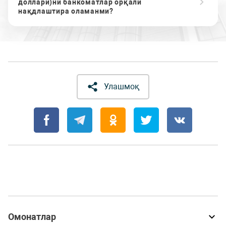
доллари)ни банкоматлар орқали
нақдлаштира оламанми?
Улашмоқ
Омонатлар