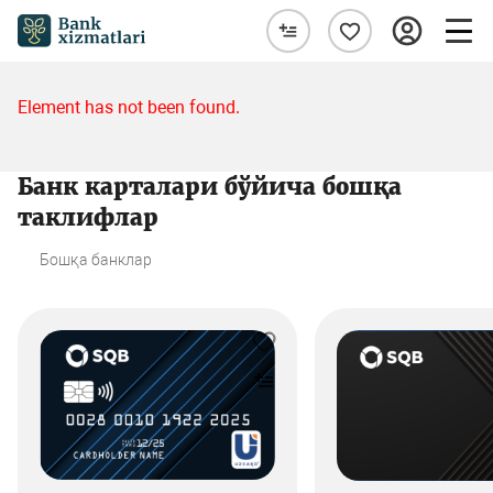
Element has not been found.
Банк карталари бўйича бошқа
таклифлар
Бошқа банклар