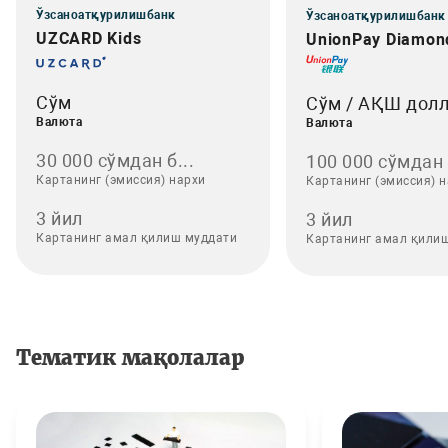
Ўзсаноатқурилишбанк
Ўзсаноатқурилишбанк
UZCARD Kids
UnionPay Diamon
Сўм
Сўм / АҚШ дол
Валюта
Валюта
30 000 сўмдан б...
100 000 сўмдан .
Картанинг (эмиссия) нархи
Картанинг (эмиссия) 
3 йил
3 йил
Картанинг амал қилиш муддати
Картанинг амал қили
Тематик мақолалар