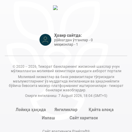
Ҳозир сайтда:
рўйхатдан ўтганлар - 0
меҳмонлар - 1
© 2020 – 2026, Тижорат банкларининг жисмоний шахслар учун
мўлжалланган молиявий хизматлари ҳақидаги ахборот портали
Молиявий хизматлар ва банк реквизитлари тўғрисидаги
маълумотларнинг ўз муддатида янгиланиши ва ҳаққонийлиги
бўйича бевосита мазкур платформанинг иштирокчилари - тижорат
банклари жавобгардир.
Охирги янгиланиш: 7 August 2026, 18:04 (GMT+5)
Лойиҳа ҳақида
Янгиликлар
Қайта алоқа
Излаш
Сайт харитаси
Сайт яратувчиси Pixelcraft®