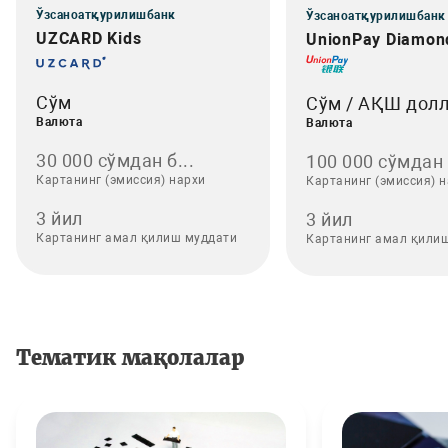
Ўзсаноатқурилишбанк
Ўзсаноатқурилишбанк
UZCARD Kids
UnionPay Diamon
Сўм
Сўм / АҚШ дол
Валюта
Валюта
30 000 сўмдан б...
100 000 сўмдан .
Картанинг (эмиссия) нархи
Картанинг (эмиссия) 
3 йил
3 йил
Картанинг амал қилиш муддати
Картанинг амал қили
Тематик мақолалар