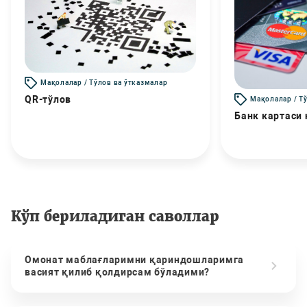
Мақолалар / Тўлов ва ўтказмалар
QR-тўлов
Мақолалар / Т
Банк картаси
Кўп бериладиган саволлар
Омонат маблағларимни қариндошларимга
васият қилиб қолдирсам бўладими?