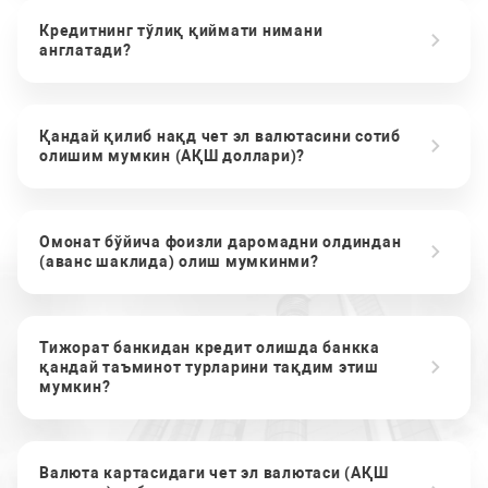
Кредитнинг тўлиқ қиймати нимани
англатади?
Қандай қилиб нақд чет эл валютасини сотиб
олишим мумкин (АҚШ доллари)?
Омонат бўйича фоизли даромадни олдиндан
(аванс шаклида) олиш мумкинми?
Тижорат банкидан кредит олишда банкка
қандай таъминот турларини тақдим этиш
мумкин?
Валюта картасидаги чет эл валютаси (АҚШ