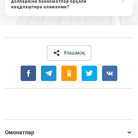
доллари)ни банкоматлар орқали
нақдлаштира оламанми?
Улашмоқ
Омонатлар