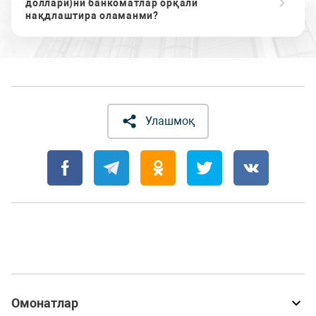
доллари)ни банкоматлар орқали
нақдлаштира оламанми?
Улашмоқ
Омонатлар