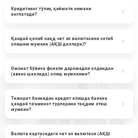
Кредитнинг тўлиқ қиймати нимани
англатади?
Қандай қилиб нақд чет эл валютасини сотиб
олишим мумкин (АҚШ доллари)?
Омонат бўйича фоизли даромадни олдиндан
(аванс шаклида) олиш мумкинми?
Тижорат банкидан кредит олишда банкка
қандай таъминот турларини тақдим этиш
мумкин?
Валюта картасидаги чет эл валютаси (АҚШ