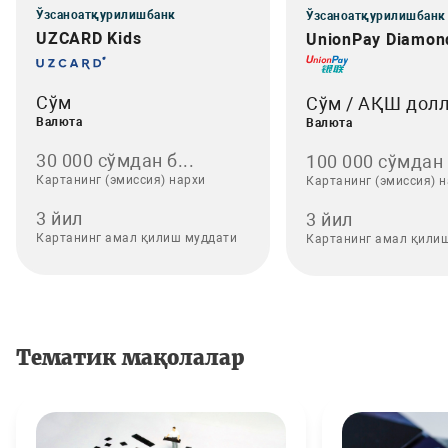
Ўзсаноатқурилишбанк
Ўзсаноатқурилишбанк
UZCARD Kids
UnionPay Diamon
Сўм
Сўм / АҚШ дол
Валюта
Валюта
30 000 сўмдан б...
100 000 сўмдан .
Картанинг (эмиссия) нархи
Картанинг (эмиссия) 
3 йил
3 йил
Картанинг амал қилиш муддати
Картанинг амал қили
Тематик мақолалар