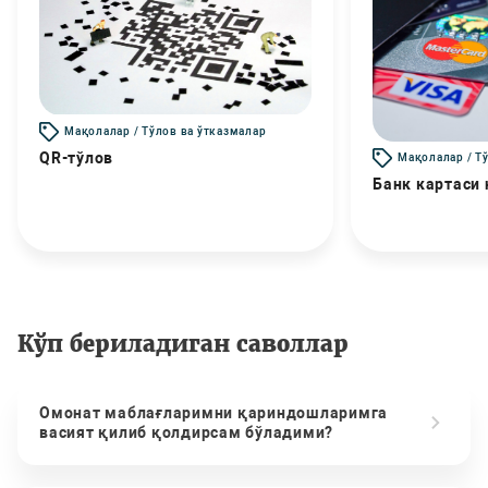
Мақолалар / Тўлов ва ўтказмалар
QR-тўлов
Мақолалар / Т
Банк картаси
Кўп бериладиган саволлар
Омонат маблағларимни қариндошларимга
васият қилиб қолдирсам бўладими?