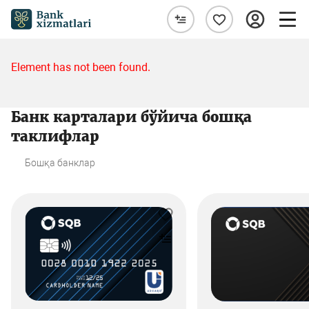
Element has not been found.
Банк карталари бўйича бошқа
таклифлар
Бошқа банклар