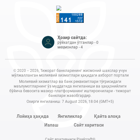
Ҳозир сайтда:
рўйхатдан ўтганлар - 0
меҳмонлар - 4
© 2020 – 2026, Тижорат банкларининг жисмоний шахслар учун
мўлжалланган молиявий хизматлари ҳақидаги ахборот портали
Молиявий хизматлар ва банк реквизитлари тўғрисидаги
маълумотларнинг ўз муддатида янгиланиши ва ҳаққонийлиги
бўйича бевосита мазкур платформанинг иштирокчилари - тижорат
банклари жавобгардир.
Охирги янгиланиш: 7 August 2026, 18:04 (GMT+5)
Лойиҳа ҳақида
Янгиликлар
Қайта алоқа
Излаш
Сайт харитаси
Сайт яратувчиси Pixelcraft®