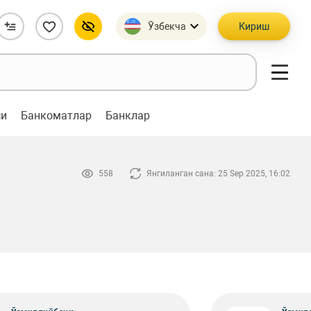
Ўзбекча
Кириш
си
Банкоматлар
Банклар
558
Янгиланган сана: 25 Sep 2025, 16:02