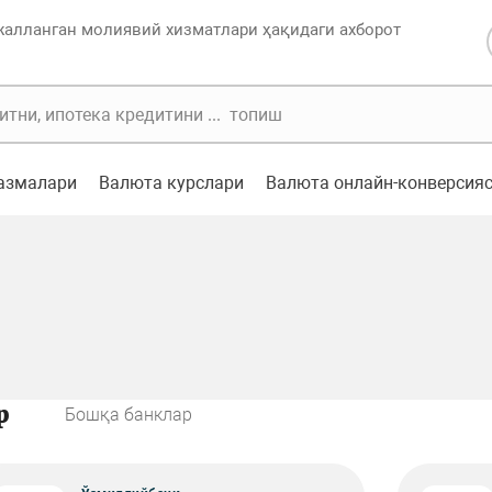
жалланган молиявий хизматлари ҳақидаги ахборот
казмалари
Валюта курслари
Валюта онлайн-конверсия
р
Бошқа банклар