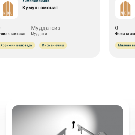
Ўзмиллийбанк
Кумуш омонат
0
Муддатсиз
0
оиз ставкаси
Муддати
Фоиз став
Хорижий валютада
Қисман ечиш
Миллий в