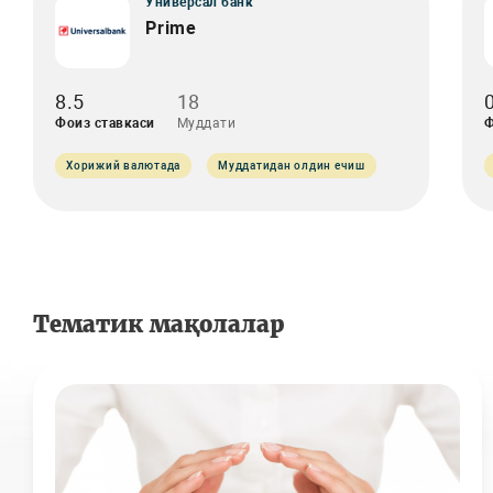
Универсал банк
Prime
8.5
18
Фоиз ставкаси
Муддати
Ф
Хорижий валютада
Муддатидан олдин ечиш
Тематик мақолалар