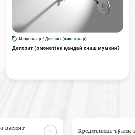
Мақолалар / Депозит (омонатлар)
Депозит (омонат)ни қандай очиш мумкин?
а васият
Кредитнинг тўлиқ 