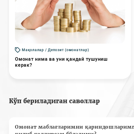
Мақолалар / Депозит (омонатлар)
Омонат нима ва уни қандай тушуниш
керак?
Кўп бериладиган саволлар
Омонат маблағларимни қариндошларимг
қилиб қолдирсам бўладими?