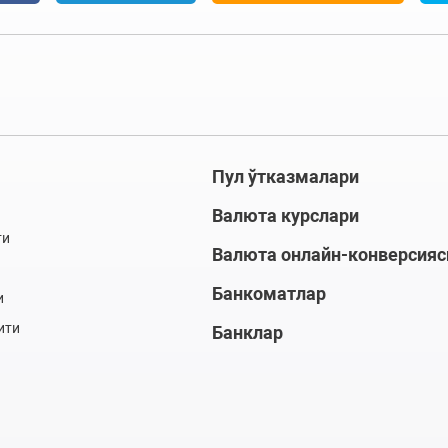
Пул ўтказмалари
Валюта курслари
ти
Валюта онлайн-конверсияс
Банкоматлар
и
ити
Банклар