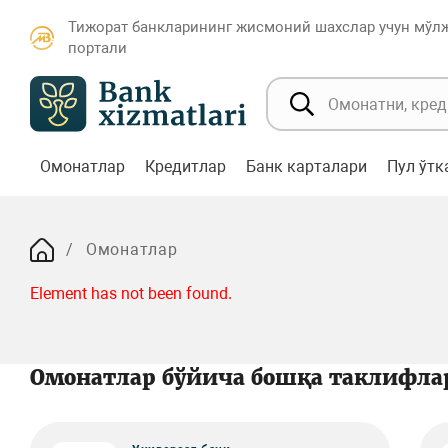
Тижорат банкларининг жисмоний шахслар учун мўл
портали
Омонатлар
Кредитлар
Банк карталари
Пул ўт
Омонатлар
Element has not been found.
Омонатлар бўйича бошқа таклифла