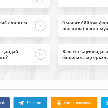
отиб олишим
Омонат бўйича фои
шаклида) олиш му
а қандай
Валюта картасидаги
ин?
банкоматлар орқал
ook
Telegram
Одноклассники