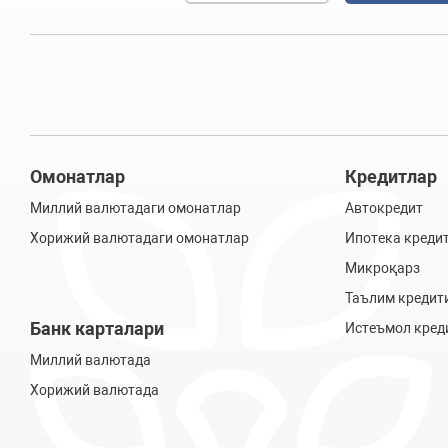
Омонатлар
Кредитлар
Миллий валютадаги омонатлар
Автокредит
Хорижий валютадаги омонатлар
Ипотека креди
Микроқарз
Таълим кредит
Банк карталари
Истеъмол кред
Миллий валютада
Хорижий валютада