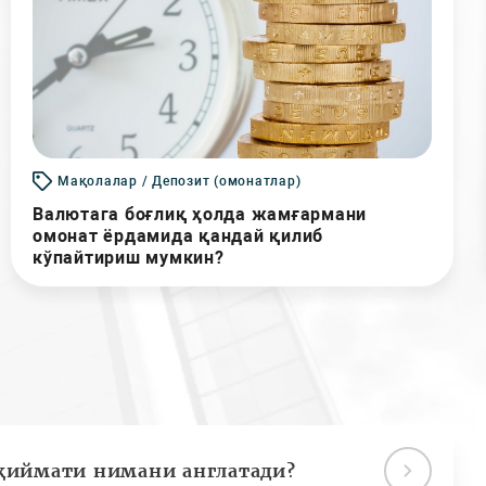
Мақолалар / Депозит (омонатлар)
Валютага боғлиқ ҳолда жамғармани
омонат ёрдамида қандай қилиб
кўпайтириш мумкин?
қиймати нимани англатади?