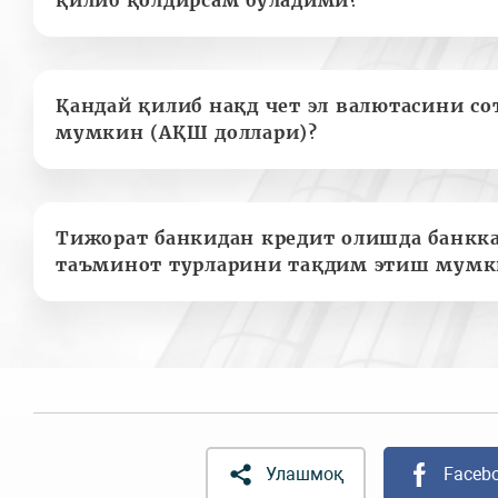
Қандай қилиб нақд чет эл валютасини с
мумкин (АҚШ доллари)?
Тижорат банкидан кредит олишда банкк
таъминот турларини тақдим этиш мумк
Улашмоқ
Faceb