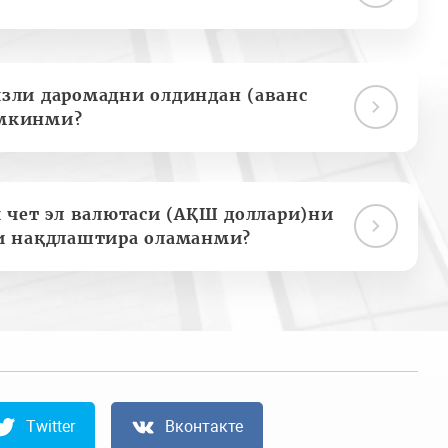
зли даромадни олдиндан (аванс
мкинми?
 чет эл валютаси (АҚШ доллари)ни
и нақдлаштира оламанми?
Twitter
Вконтакте