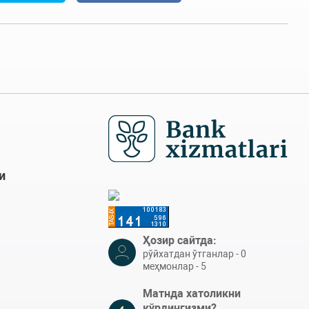
и
Ҳозир сайтда:
рўйхатдан ўтганлар - 0
меҳмонлар - 5
Матнда хатоликни
кўрдингизми?