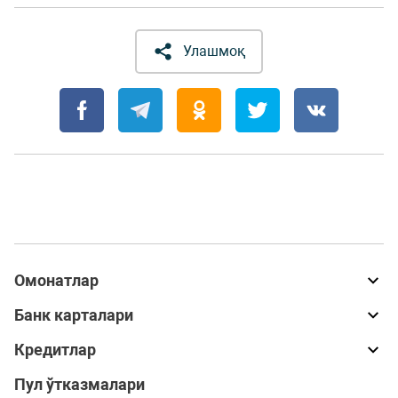
Улашмоқ
Омонатлар
Банк карталари
Кредитлар
Пул ўтказмалари