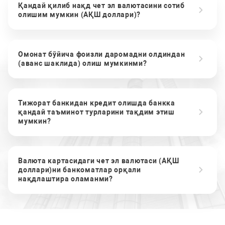
Қандай қилиб нақд чет эл валютасини сотиб
олишим мумкин (АҚШ доллари)?
Омонат бўйича фоизли даромадни олдиндан
(аванс шаклида) олиш мумкинми?
Тижорат банкидан кредит олишда банкка
қандай таъминот турларини тақдим этиш
мумкин?
Валюта картасидаги чет эл валютаси (АҚШ
доллари)ни банкоматлар орқали
нақдлаштира оламанми?