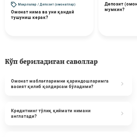
Депозит (омо
Мақолалар / Депозит (омонатлар)
мумкин?
Омонат нима ва уни қандай
тушуниш керак?
Кўп бериладиган саволлар
Омонат маблағларимни қариндошларимга
васият қилиб қолдирсам бўладими?
Кредитнинг тўлиқ қиймати нимани
англатади?