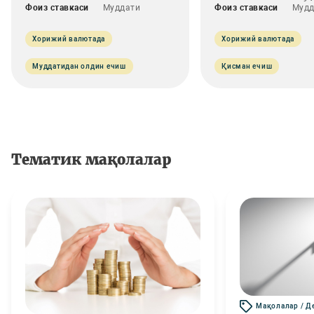
Фоиз ставкаси
Муддати
Фоиз ставкаси
Мудд
Хорижий валютада
Хорижий валютада
Муддатидан олдин ечиш
Қисман ечиш
Тематик мақолалар
Мақолалар / Д