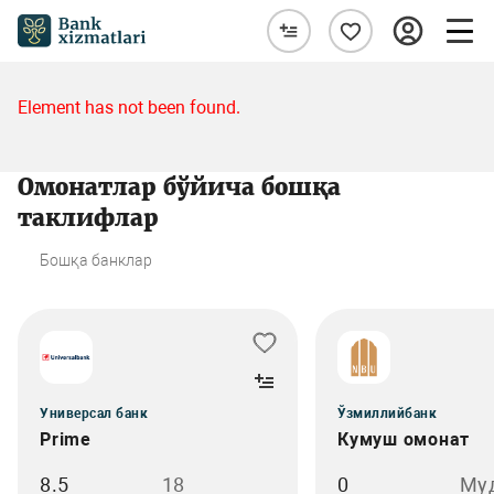
Element has not been found.
Омонатлар бўйича бошқа
таклифлар
Бошқа банклар
Универсал банк
Ўзмиллийбанк
Prime
Кумуш омонат
8.5
18
0
Му