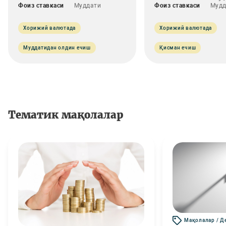
Фоиз ставкаси
Муддати
Фоиз ставкаси
Мудд
Хорижий валютада
Хорижий валютада
Муддатидан олдин ечиш
Қисман ечиш
Тематик мақолалар
Мақолалар / Д