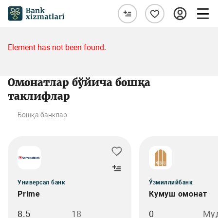
Element has not been found.
Омонатлар бўйича бошқа
таклифлар
Бошқа банклар
Универсал банк
Ўзмиллийбанк
Prime
Кумуш омонат
8.5
18
0
Му