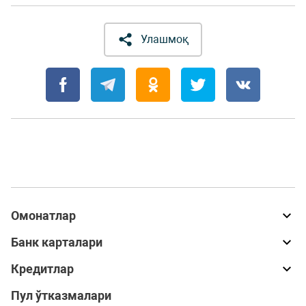
Улашмоқ
Омонатлар
Банк карталари
Кредитлар
Пул ўтказмалари