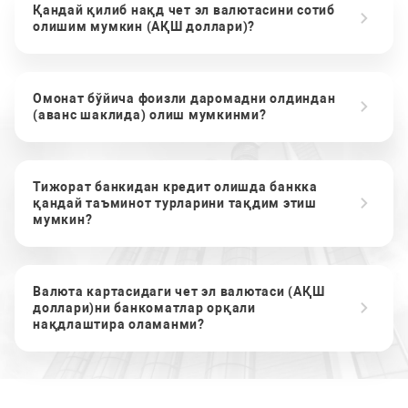
Қандай қилиб нақд чет эл валютасини сотиб
олишим мумкин (АҚШ доллари)?
Омонат бўйича фоизли даромадни олдиндан
(аванс шаклида) олиш мумкинми?
Тижорат банкидан кредит олишда банкка
қандай таъминот турларини тақдим этиш
мумкин?
Валюта картасидаги чет эл валютаси (АҚШ
доллари)ни банкоматлар орқали
нақдлаштира оламанми?