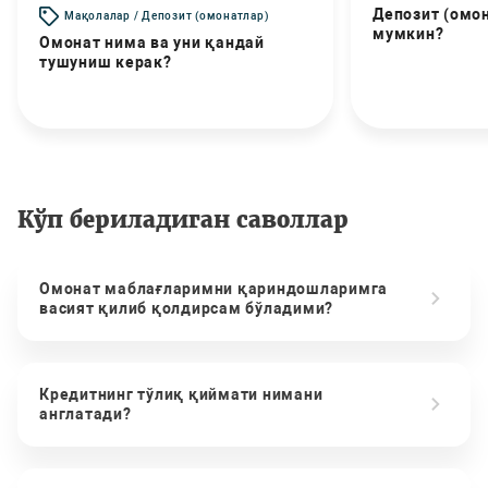
Депозит (омо
Мақолалар / Депозит (омонатлар)
мумкин?
Омонат нима ва уни қандай
тушуниш керак?
Кўп бериладиган саволлар
Омонат маблағларимни қариндошларимга
васият қилиб қолдирсам бўладими?
Кредитнинг тўлиқ қиймати нимани
англатади?