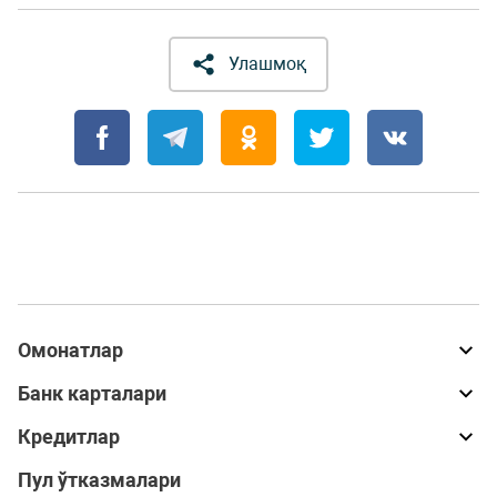
Улашмоқ
Омонатлар
Банк карталари
Кредитлар
Пул ўтказмалари