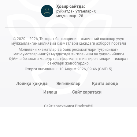
Ҳозир сайтда:
рўйхатдан ўтганлар - 0
меҳмонлар - 28
© 2020 – 2026, Тижорат банкларининг жисмоний шахслар учун
мўлжалланган молиявий хизматлари ҳақидаги ахборот портали
Молиявий хизматлар ва банк реквизитлари тўғрисидаги
маълумотларнинг ўз муддатида янгиланиши ва ҳаққонийлиги
бўйича бевосита мазкур платформанинг иштирокчилари - тижорат
банклари жавобгардир.
Охирги янгиланиш: 10 August 2026, 09:46 (GMT+5)
Лойиҳа ҳақида
Янгиликлар
Қайта алоқа
Излаш
Сайт харитаси
Сайт яратувчиси Pixelcraft®
Сайт 1C-Битриксда ишлайди