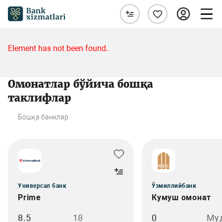
Element has not been found.
Омонатлар бўйича бошқа
таклифлар
Бошқа банклар
Универсал банк
Ўзмиллийбанк
Prime
Кумуш омонат
8.5
18
0
Му