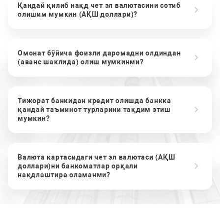
Қандай қилиб нақд чет эл валютасини сотиб
олишим мумкин (АҚШ доллари)?
Омонат бўйича фоизли даромадни олдиндан
(аванс шаклида) олиш мумкинми?
Тижорат банкидан кредит олишда банкка
қандай таъминот турларини тақдим этиш
мумкин?
Валюта картасидаги чет эл валютаси (АҚШ
доллари)ни банкоматлар орқали
нақдлаштира оламанми?