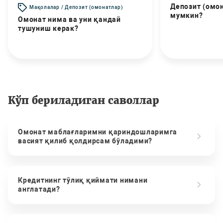
Депозит (омо
Мақолалар / Депозит (омонатлар)
мумкин?
Омонат нима ва уни қандай
тушуниш керак?
Кўп бериладиган саволлар
Омонат маблағларимни қариндошларимга
васият қилиб қолдирсам бўладими?
Кредитнинг тўлиқ қиймати нимани
англатади?