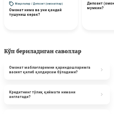
Депозит (омо
Мақолалар / Депозит (омонатлар)
мумкин?
Омонат нима ва уни қандай
тушуниш керак?
Кўп бериладиган саволлар
Омонат маблағларимни қариндошларимга
васият қилиб қолдирсам бўладими?
Кредитнинг тўлиқ қиймати нимани
англатади?