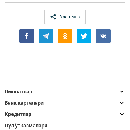
Улашмоқ
Омонатлар
Банк карталари
Кредитлар
Пул ўтказмалари