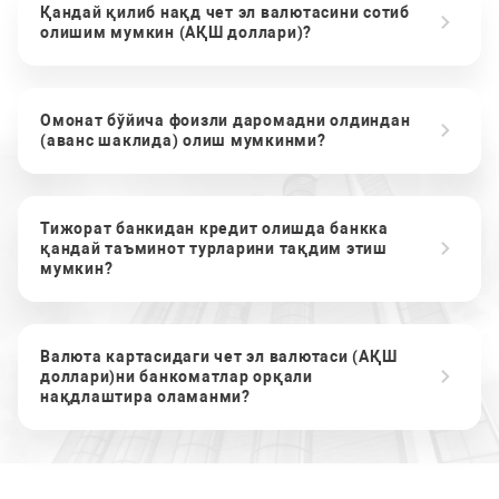
Қандай қилиб нақд чет эл валютасини сотиб
олишим мумкин (АҚШ доллари)?
Омонат бўйича фоизли даромадни олдиндан
(аванс шаклида) олиш мумкинми?
Тижорат банкидан кредит олишда банкка
қандай таъминот турларини тақдим этиш
мумкин?
Валюта картасидаги чет эл валютаси (АҚШ
доллари)ни банкоматлар орқали
нақдлаштира оламанми?