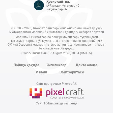
Ҳозир сайтда:
рўйхатдан ўтганлар - 0
меҳмонлар - 6
© 2020 – 2026, Тижорат банкларининг жисмоний шахслар учун
мўлжалланган молиявий хизматлари ҳақидаги ахборот портали
Молиявий хизматлар ва банк реквизитлари тўғрисидаги
маълумотларнинг ўз муддатида янгиланиши ва ҳаққонийлиги
бўйича бевосита мазкур платформанинг иштирокчилари - тижорат
банклари жавобгардир.
Охирги янгиланиш: 7 August 2026, 18:04 (GMT+5)
Лойиҳа ҳақида
Янгиликлар
Қайта алоқа
Излаш
Сайт харитаси
Сайт яратувчиси Pixelcraft®
Сайт 1C-Битриксда ишлайди