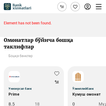
Element has not been found.
Омонатлар бўйича бошқа
таклифлар
Бошқа банклар
Универсал банк
Ўзмиллийбанк
Prime
Кумуш омонат
8.5
18
0
Му