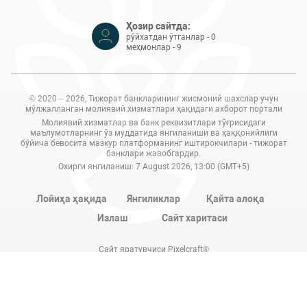
Ҳозир сайтда:
рўйхатдан ўтганлар - 0
меҳмонлар - 9
© 2020 – 2026, Тижорат банкларининг жисмоний шахслар учун
мўлжалланган молиявий хизматлари ҳақидаги ахборот портали
Молиявий хизматлар ва банк реквизитлари тўғрисидаги
маълумотларнинг ўз муддатида янгиланиши ва ҳаққонийлиги
бўйича бевосита мазкур платформанинг иштирокчилари - тижорат
банклари жавобгардир.
Охирги янгиланиш: 7 August 2026, 13:00 (GMT+5)
Лойиҳа ҳақида
Янгиликлар
Қайта алоқа
Излаш
Сайт харитаси
Сайт яратувчиси Pixelcraft®
Сайт 1C-Битриксда ишлайди