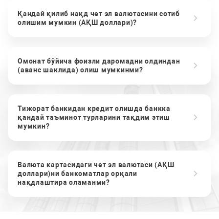
Қандай қилиб нақд чет эл валютасини сотиб
олишим мумкин (АҚШ доллари)?
Омонат бўйича фоизли даромадни олдиндан
(аванс шаклида) олиш мумкинми?
Тижорат банкидан кредит олишда банкка
қандай таъминот турларини тақдим этиш
мумкин?
Валюта картасидаги чет эл валютаси (АҚШ
доллари)ни банкоматлар орқали
нақдлаштира оламанми?