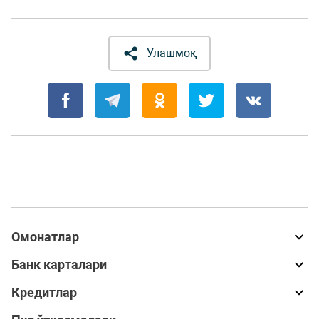
Улашмоқ
Омонатлар
Банк карталари
Кредитлар