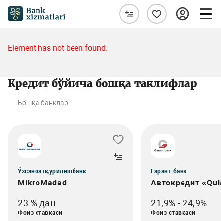
Element has not been found.
Кредит бўйича бошқа таклифлар
Бошқа банклар
Ўзсаноатқурилишбанк
Гарант банк
MikroMadad
Автокредит «Qul
23 % дан
21,9% - 24,9%
Фоиз ставкаси
Фоиз ставкаси