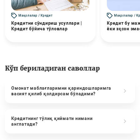
Мақолалар / Кредит
Мақолалар / К
Кредитни сўндириш усуллари |
Кредит бу маж
Кредит бўйича тўловлар
ёки эҳсон эма
Кўп бериладиган саволлар
Омонат маблағларимни қариндошларимга
васият қилиб қолдирсам бўладими?
Кредитнинг тўлиқ қиймати нимани
англатади?