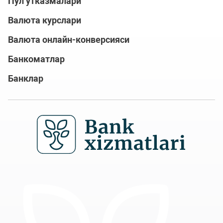
Пул ўтказмалари
Валюта курслари
Валюта онлайн-конверсияси
Банкоматлар
Банклар