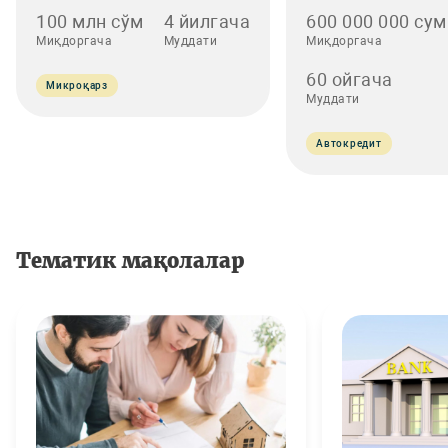
100 млн сўм
4 йилгача
600 000 000 сум
Миқдоргача
Муддати
Миқдоргача
60 ойгача
Микроқарз
Муддати
Автокредит
Тематик мақолалар