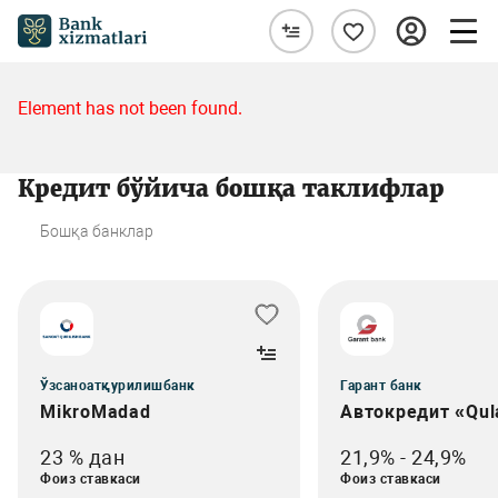
Element has not been found.
Кредит бўйича бошқа таклифлар
Бошқа банклар
Ўзсаноатқурилишбанк
Гарант банк
MikroMadad
Автокредит «Qul
23 % дан
21,9% - 24,9%
Фоиз ставкаси
Фоиз ставкаси