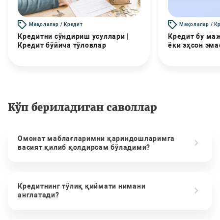
Мақолалар / Кредит
Мақолалар / К
Кредитни сўндириш усуллари |
Кредит бу маж
Кредит бўйича тўловлар
ёки эҳсон эма
Кўп бериладиган саволлар
Омонат маблағларимни қариндошларимга
васият қилиб қолдирсам бўладими?
Кредитнинг тўлиқ қиймати нимани
англатади?