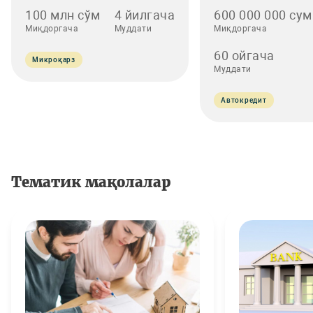
100 млн сўм
4 йилгача
600 000 000 сум
Миқдоргача
Муддати
Миқдоргача
60 ойгача
Микроқарз
Муддати
Автокредит
Тематик мақолалар