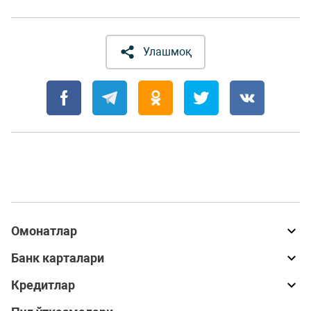
Улашмоқ
Омонатлар
Банк карталари
Кредитлар