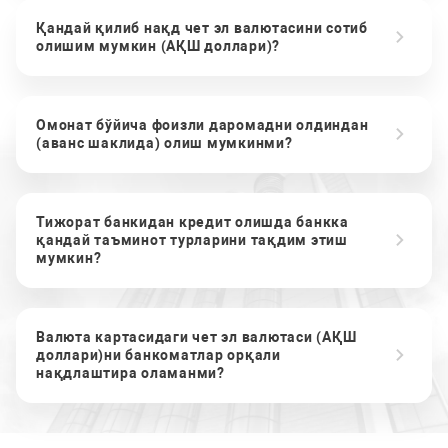
Қандай қилиб нақд чет эл валютасини сотиб
олишим мумкин (АҚШ доллари)?
Омонат бўйича фоизли даромадни олдиндан
(аванс шаклида) олиш мумкинми?
Тижорат банкидан кредит олишда банкка
қандай таъминот турларини тақдим этиш
мумкин?
Валюта картасидаги чет эл валютаси (АҚШ
доллари)ни банкоматлар орқали
нақдлаштира оламанми?