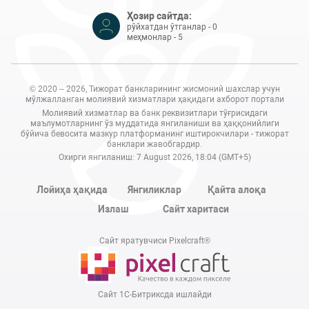
Ҳозир сайтда:
рўйхатдан ўтганлар - 0
меҳмонлар - 5
© 2020 – 2026, Тижорат банкларининг жисмоний шахслар учун
мўлжалланган молиявий хизматлари ҳақидаги ахборот портали
Молиявий хизматлар ва банк реквизитлари тўғрисидаги
маълумотларнинг ўз муддатида янгиланиши ва ҳаққонийлиги
бўйича бевосита мазкур платформанинг иштирокчилари - тижорат
банклари жавобгардир.
Охирги янгиланиш: 7 August 2026, 18:04 (GMT+5)
Лойиҳа ҳақида
Янгиликлар
Қайта алоқа
Излаш
Сайт харитаси
Сайт яратувчиси Pixelcraft®
Сайт 1C-Битриксда ишлайди