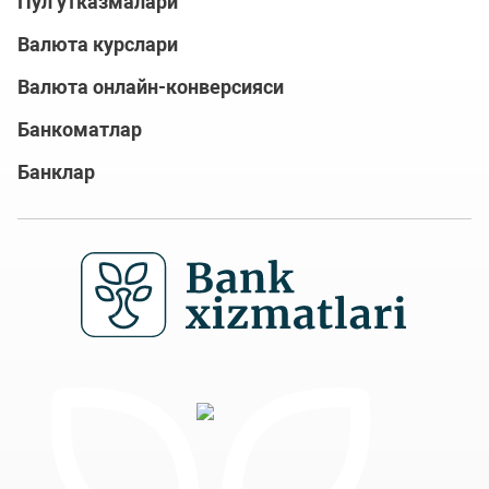
Пул ўтказмалари
Валюта курслари
Валюта онлайн-конверсияси
Банкоматлар
Банклар