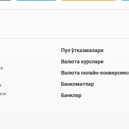
Пул ўтказмалари
Валюта курслари
ти
Валюта онлайн-конверсияс
Банкоматлар
и
ити
Банклар