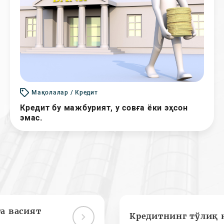
Мақолалар / Кредит
Кредит бу мажбурият, у совға ёки эҳсон
эмас.
а васият
Кредитнинг тўлиқ 