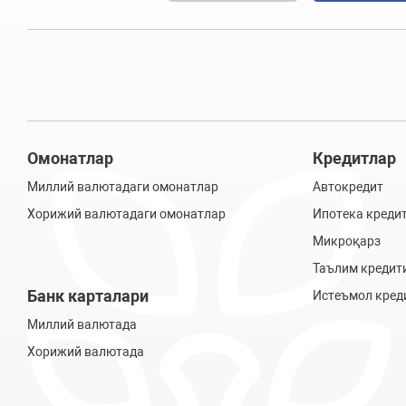
Омонатлар
Кредитлар
Миллий валютадаги омонатлар
Автокредит
Хорижий валютадаги омонатлар
Ипотека креди
Микроқарз
Таълим кредит
Банк карталари
Истеъмол кред
Миллий валютада
Хорижий валютада