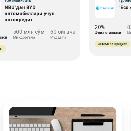
Ўзмиллийбанк
Турон
NBU’дан BYD
"Eco 
автомобиллари учун
автокредит
20%
8
500 млн сўм
60 ойгача
Фоиз ставкаси
М
каси
Миқдоргача
Муддати
Истеъмол кредити
ит