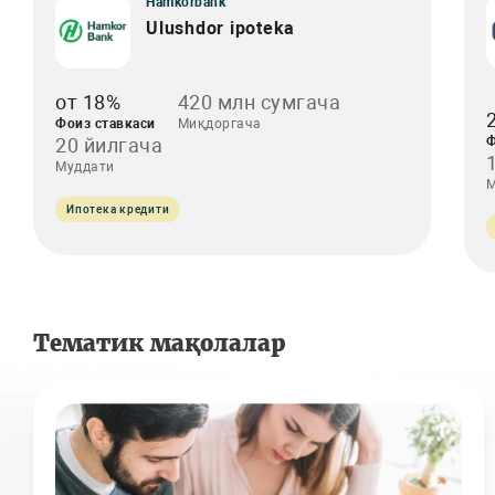
Hamkorbank
Ulushdor ipoteka
от 18%
420 млн сумгача
Фоиз ставкаси
Миқдоргача
20 йилгача
Ф
Муддати
М
Ипотека кредити
Тематик мақолалар