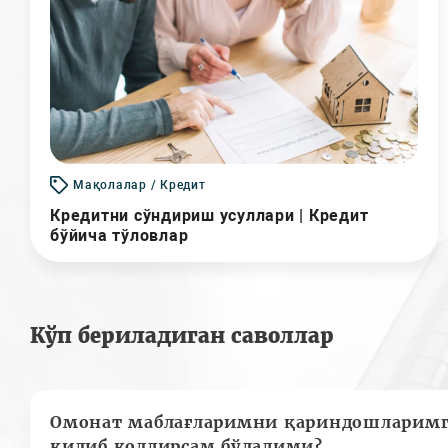
Мақолалар / Кредит
Кредитни сўндириш усуллари | Кредит
бўйича тўловлар
Кўп бериладиган саволлар
Омонат маблағларимни қариндошларимг
қилиб қолдирсам бўладими?