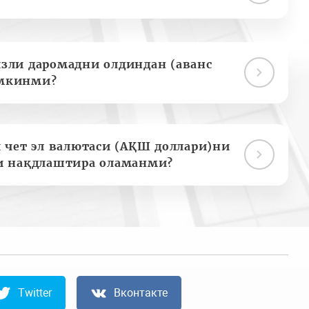
зли даромадни олдиндан (аванс
мкинми?
 чет эл валютаси (АҚШ доллари)ни
и нақдлаштира оламанми?
Twitter
Вконтакте