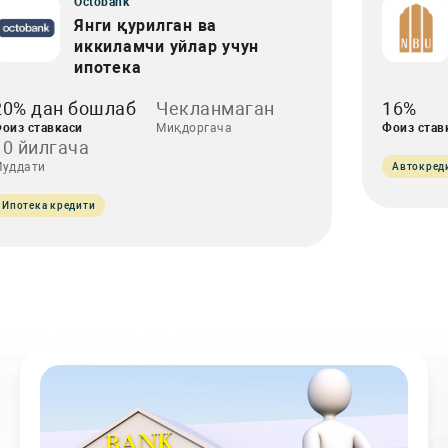
Octobank
Янги қурилган ва
иккиламчи уйлар учун
ипотека
20% дан бошлаб
Чекланмаган
16%
оиз ставкаси
Миқдоргача
Фоиз став
10 йилгача
уддати
Автокред
Ипотека кредити