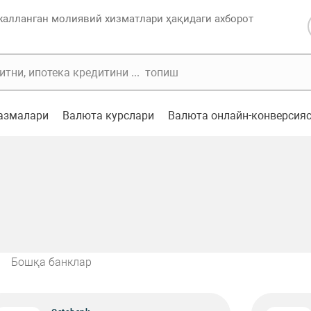
жалланган молиявий хизматлари ҳақидаги ахборот
казмалари
Валюта курслари
Валюта онлайн-конверсия
Бошқа банклар