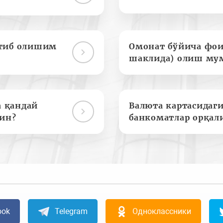
отиб олишим
Омонат бўйича фои
шаклида) олиш му
а қандай
Валюта картасидаги
ин?
банкоматлар орқал
ook
Telegram
Одноклассники