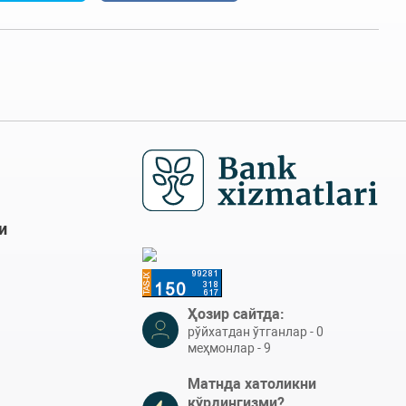
и
Ҳозир сайтда:
рўйхатдан ўтганлар - 0
меҳмонлар - 9
Матнда хатоликни
кўрдингизми?