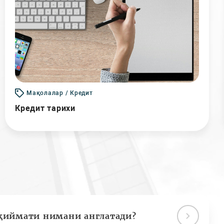
Мақолалар / Кредит
Кредит тарихи
қиймати нимани англатади?