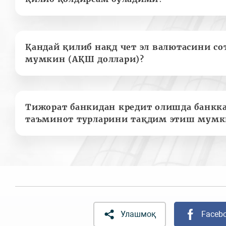
Қандай қилиб нақд чет эл валютасини с
мумкин (АҚШ доллари)?
Тижорат банкидан кредит олишда банкк
таъминот турларини тақдим этиш мумк
Улашмоқ
Faceb