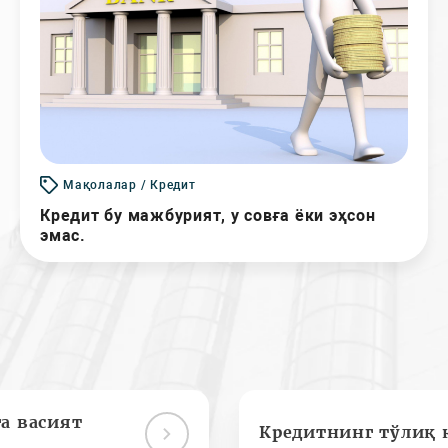
Мақолалар / Кредит
Кредит бу мажбурият, у совға ёки эҳсон
эмас.
а васият
Кредитнинг тўлиқ 