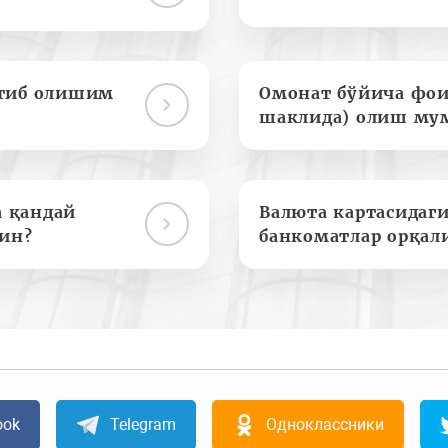
отиб олишим
Омонат бўйича фои
шаклида) олиш му
а қандай
Валюта картасидаги
ин?
банкоматлар орқал
ook
Telegram
Одноклассники