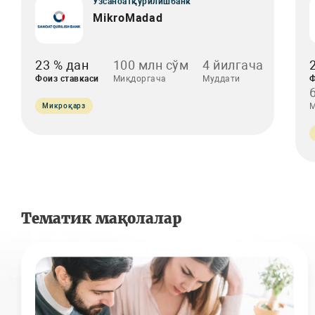
Ўзсаноатқурилишбанк
MikroMadad
23 % дан
100 млн сўм
4 йилгача
Фоиз ставкаси
Миқдоргача
Муддати
Ф
М
Микроқарз
Тематик мақолалар