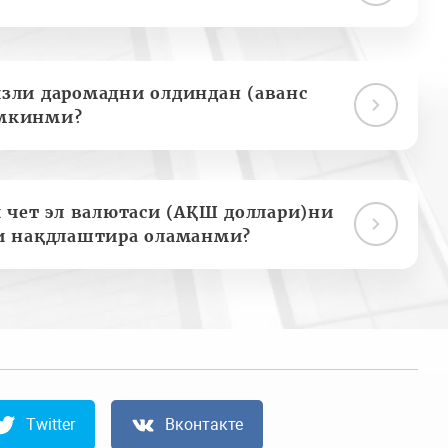
зли даромадни олдиндан (аванс
мкинми?
 чет эл валютаси (АҚШ доллари)ни
и нақдлаштира оламанми?
Twitter
Вконтакте