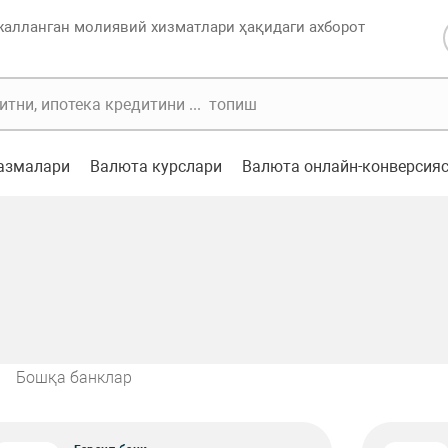
жалланган молиявий хизматлари ҳақидаги ахборот
казмалари
Валюта курслари
Валюта онлайн-конверсия
Бошқа банклар