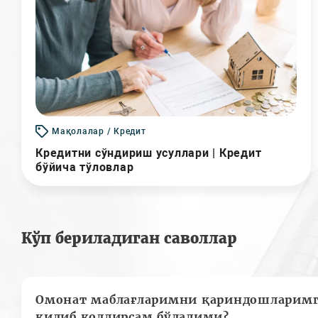
Мақолалар / Кредит
Кредитни сўндириш усуллари | Кредит
бўйича тўловлар
Кўп бериладиган саволлар
Омонат маблағларимни қариндошларимг
қилиб қолдирсам бўладими?