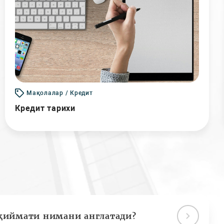
Мақолалар / Кредит
Кредит тарихи
қиймати нимани англатади?