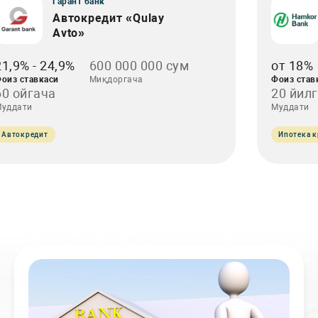
Гарант банк
Автокредит «Qulay
Avto»
21,9% - 24,9%
600 000 000 сум
от 18%
оиз ставкаси
Миқдоргача
Фоиз став
60 ойгача
20 йил
уддати
Муддати
Автокредит
Ипотека к