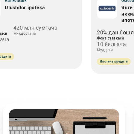
Hamkorbank
Octoba
Ulushdor ipoteka
Янги
икки
ипот
420 млн сумгача
20% дан бошл
каси
Миқдоргача
гача
Фоиз ставкаси
10 йилгача
Муддати
редити
Ипотека кредити