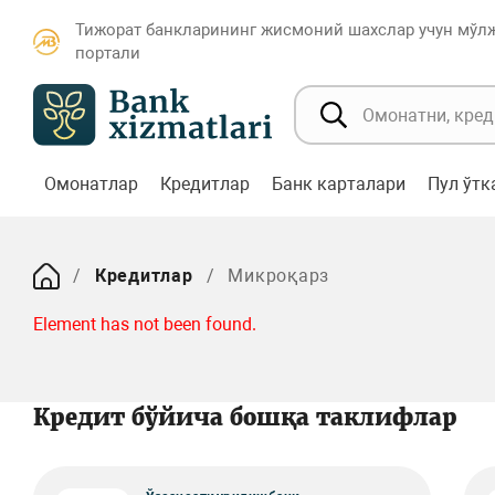
Тижорат банкларининг жисмоний шахслар учун мўл
портали
Омонатлар
Кредитлар
Банк карталари
Пул ўт
Кредитлар
Микроқарз
Element has not been found.
Кредит бўйича бошқа таклифлар