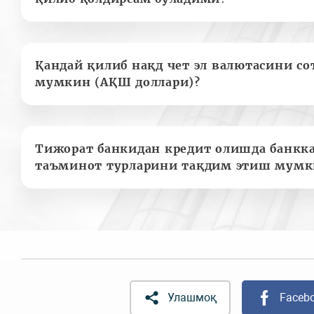
Қандай қилиб нақд чет эл валютасини с
мумкин (АҚШ доллари)?
Тижорат банкидан кредит олишда банкк
таъминот турларини тақдим этиш мумк
Улашмоқ
Faceb