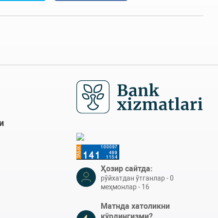
и
Ҳозир сайтда:
рўйхатдан ўтганлар - 0
меҳмонлар - 16
Матнда хатоликни
кўрдингизми?