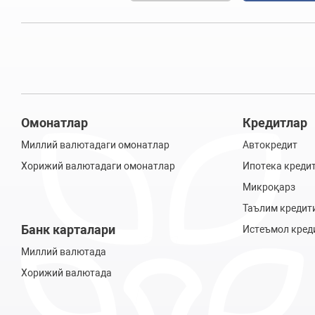
Омонатлар
Кредитлар
Миллий валютадаги омонатлар
Автокредит
Хорижий валютадаги омонатлар
Ипотека креди
Микроқарз
Таълим кредит
Банк карталари
Истеъмол кред
Миллий валютада
Хорижий валютада