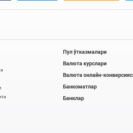
Пул ўтказмалари
Валюта курслари
ти
Валюта онлайн-конверсияс
Банкоматлар
и
ити
Банклар