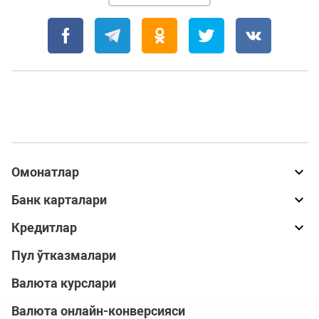
Омонатлар
Банк карталари
Кредитлар
Пул ўтказмалари
Валюта курслари
Валюта онлайн-конверсияси