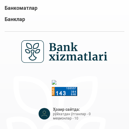
Банкоматлар
Банклар
Ҳозир сайтда:
рўйхатдан ўтганлар - 0
меҳмонлар - 10