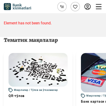
Element has not been found.
Тематик мақолалар
Мақолалар / Тўлов ва ўтказмалар
QR-тўлов
Мақолалар / Т
Банк картаси