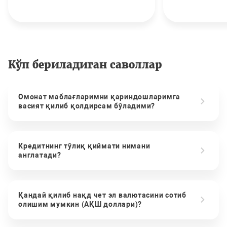
Кўп бериладиган саволлар
Омонат маблағларимни қариндошларимга
васият қилиб қолдирсам бўладими?
Кредитнинг тўлиқ қиймати нимани
англатади?
Қандай қилиб нақд чет эл валютасини сотиб
олишим мумкин (АҚШ доллари)?