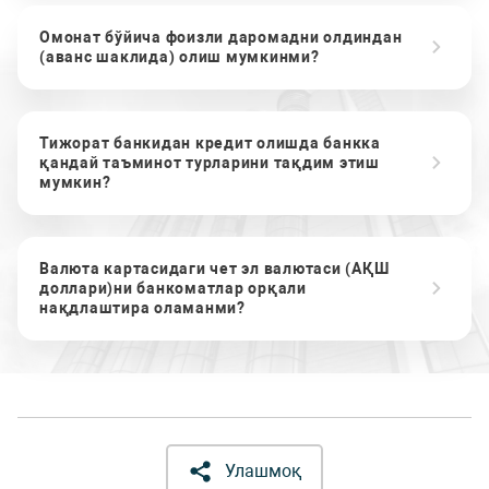
Омонат бўйича фоизли даромадни олдиндан
(аванс шаклида) олиш мумкинми?
Тижорат банкидан кредит олишда банкка
қандай таъминот турларини тақдим этиш
мумкин?
Валюта картасидаги чет эл валютаси (АҚШ
доллари)ни банкоматлар орқали
нақдлаштира оламанми?
Улашмоқ