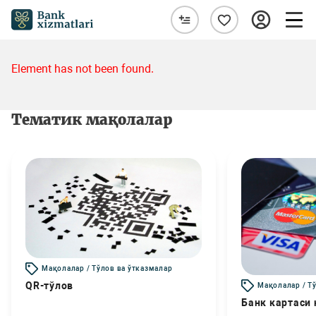
Element has not been found.
Тематик мақолалар
Мақолалар / Тўлов ва ўтказмалар
QR-тўлов
Мақолалар / Т
Банк картаси