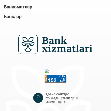
Банкоматлар
Банклар
Ҳозир сайтда:
рўйхатдан ўтганлар - 0
меҳмонлар - 5