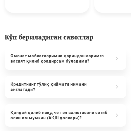
Кўп бериладиган саволлар
Омонат маблағларимни қариндошларимга
васият қилиб қолдирсам бўладими?
Кредитнинг тўлиқ қиймати нимани
англатади?
Қандай қилиб нақд чет эл валютасини сотиб
олишим мумкин (АҚШ доллари)?