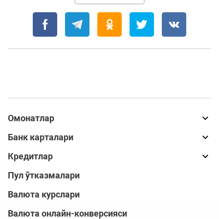
Омонатлар
Банк карталари
Кредитлар
Пул ўтказмалари
Валюта курслари
Валюта онлайн-конверсияси