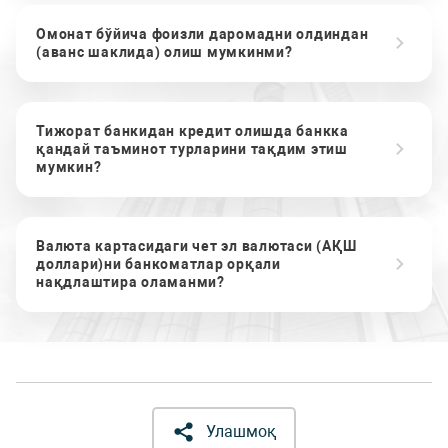
Омонат бўйича фоизли даромадни олдиндан
(аванс шаклида) олиш мумкинми?
Тижорат банкидан кредит олишда банкка
қандай таъминот турларини тақдим этиш
мумкин?
Валюта картасидаги чет эл валютаси (АҚШ
доллари)ни банкоматлар орқали
нақдлаштира оламанми?
Улашмоқ