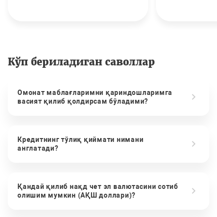
Кўп бериладиган саволлар
Омонат маблағларимни қариндошларимга
васият қилиб қолдирсам бўладими?
Кредитнинг тўлиқ қиймати нимани
англатади?
Қандай қилиб нақд чет эл валютасини сотиб
олишим мумкин (АҚШ доллари)?