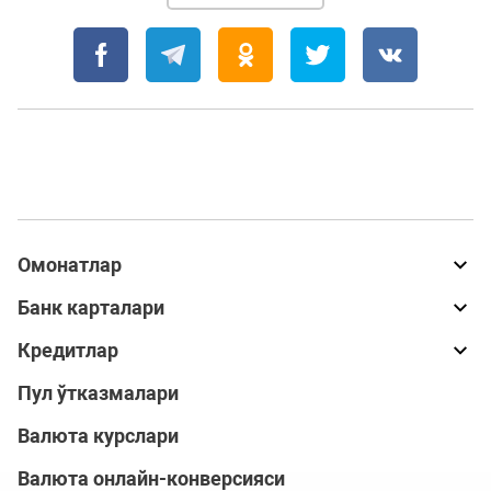
Омонатлар
Банк карталари
Кредитлар
Пул ўтказмалари
Валюта курслари
Валюта онлайн-конверсияси