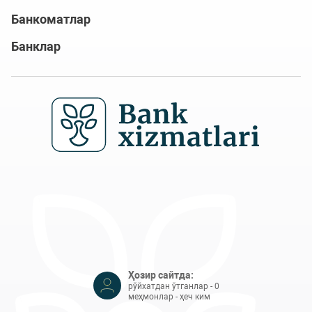
Банкоматлар
Банклар
Ҳозир сайтда:
рўйхатдан ўтганлар - 0
меҳмонлар - ҳеч ким