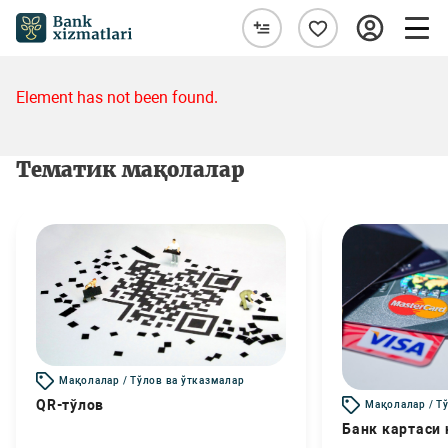
Element has not been found.
Тематик мақолалар
Мақолалар / Тўлов ва ўтказмалар
QR-тўлов
Мақолалар / Т
Банк картаси