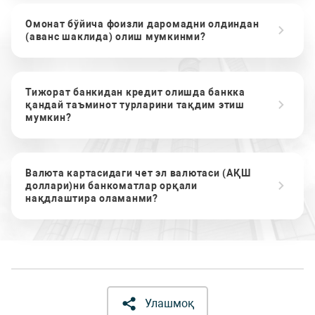
Омонат бўйича фоизли даромадни олдиндан
(аванс шаклида) олиш мумкинми?
Тижорат банкидан кредит олишда банкка
қандай таъминот турларини тақдим этиш
мумкин?
Валюта картасидаги чет эл валютаси (АҚШ
доллари)ни банкоматлар орқали
нақдлаштира оламанми?
Улашмоқ