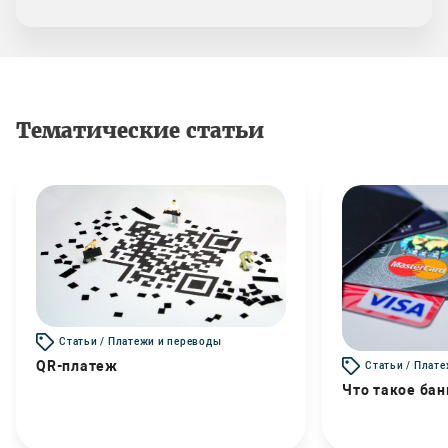
Тематические статьи
Статьи / Платежи и переводы
QR-платеж
Статьи / Плат
Что такое бан