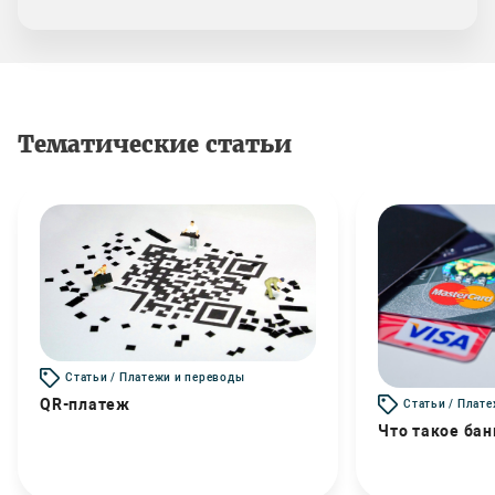
Тематические статьи
Статьи / Платежи и переводы
QR-платеж
Статьи / Плат
Что такое бан