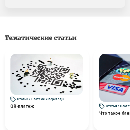
Тематические статьи
Статьи / Платежи и переводы
QR-платеж
Статьи / Плат
Что такое бан