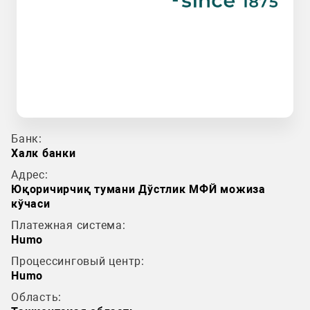
Банк:
Халк банки
Адрес:
Юқоричирчиқ тумани Дўстлик МФЙ можиза
кўчаси
Платежная система:
Humo
Процессинговый центр:
Humo
Область: