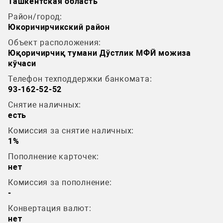
Ташкентская область
Район/город:
Юкоричирчикский район
Объект расположения:
Юқоричирчиқ тумани Дўстлик МФЙ можиза
кўчаси
Телефон техподдержки банкомата:
93-162-52-52
Снятие наличных:
есть
Комиссия за снятие наличных:
1%
Пополнение карточек:
нет
Комиссия за пополнение:
-
Конвертация валют:
нет