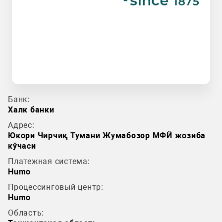
Банк:
Халк банки
Адрес:
Юкори Чирчиқ Тумани Жумабозор МФЙ жозиба
кўчаси
Платежная система:
Humo
Процессинговый центр:
Humo
Область: