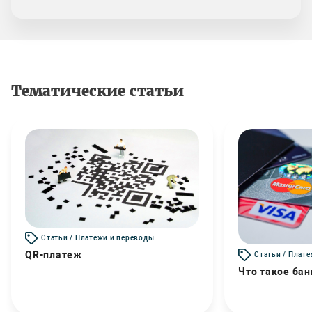
Тематические статьи
Статьи / Платежи и переводы
QR-платеж
Статьи / Плат
Что такое бан