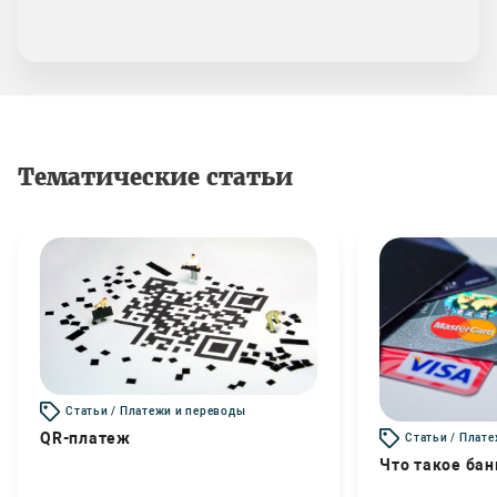
Тематические статьи
Статьи / Платежи и переводы
QR-платеж
Статьи / Плат
Что такое бан