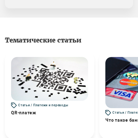
Тематические статьи
Статьи / Платежи и переводы
QR-платеж
Статьи / Плат
Что такое бан