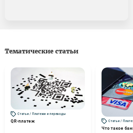
Тематические статьи
Статьи / Платежи и переводы
QR-платеж
Статьи / Плат
Что такое бан